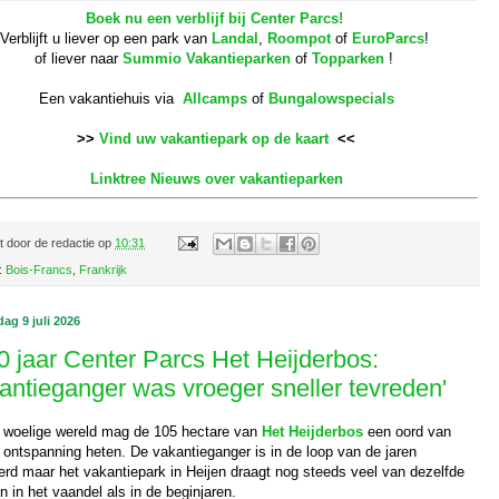
Boek nu een verblijf bij Center Parcs!
Verblijft u liever op een park van
Landal
,
Roompot
of
EuroParcs
!
of liever naar
Summio Vakantieparken
of
Topparken
!
Een vakantiehuis via
Allcamps
of
Bungalowspecials
>>
Vind uw vakantiepark op de kaart
<<
Linktree Nieuws over vakantieparken
t door
de redactie
op
10:31
:
Bois-Francs
,
Frankrijk
ag 9 juli 2026
0 jaar Center Parcs Het Heijderbos:
antieganger was vroeger sneller tevreden'
 woelige wereld mag de 105 hectare van
Het Heijderbos
een oord van
 ontspanning heten. De vakantieganger is in de loop van de jaren
erd maar het vakantiepark in Heijen draagt nog steeds veel van dezelfde
 in het vaandel als in de beginjaren.