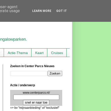
 user-agent
nerate usage
LEARN MORE
GOT IT
bungalowparken.
r
Actie-Thema
Kaart
Cruises
Zoeken in Center Parcs Nieuws
Actie / onderwerp
www.centerparcs.nl/
=> bv "mijnaanbieding" of "exclusief"