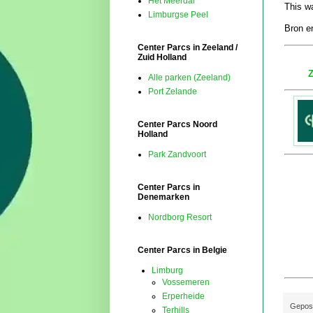
Het Meerdal
This w
Limburgse Peel
Bron en
Center Parcs in Zeeland /
Zuid Holland
Z
Alle parken (Zeeland)
Port Zelande
Center Parcs Noord
Holland
Park Zandvoort
Center Parcs in
Denemarken
Nordborg Resort
Center Parcs in Belgie
Limburg
Vossemeren
Erperheide
Gepos
Terhills