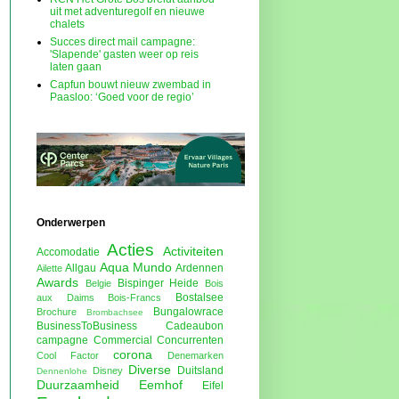
uit met adventuregolf en nieuwe
chalets
Succes direct mail campagne:
'Slapende' gasten weer op reis
laten gaan
Capfun bouwt nieuw zwembad in
Paasloo: ‘Goed voor de regio’
Onderwerpen
Acties
Activiteiten
Accomodatie
Aqua Mundo
Allgau
Ardennen
Ailette
Awards
Bispinger Heide
Belgie
Bois
Bostalsee
aux Daims
Bois-Francs
Bungalowrace
Brochure
Brombachsee
BusinessToBusiness
Cadeaubon
campagne
Commercial
Concurrenten
corona
Cool Factor
Denemarken
Diverse
Duitsland
Disney
Dennenlohe
Duurzaamheid
Eemhof
Eifel