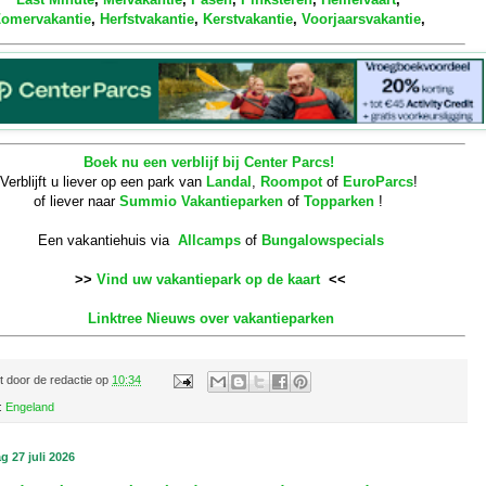
omervakantie
,
Herfstvakantie
,
Kerstvakantie
,
Voorjaarsvakantie
,
Boek nu een verblijf bij Center Parcs!
Verblijft u liever op een park van
Landal
,
Roompot
of
EuroParcs
!
of liever naar
Summio Vakantieparken
of
Topparken
!
Een vakantiehuis via
Allcamps
of
Bungalowspecials
>>
Vind uw vakantiepark op de kaart
<<
Linktree Nieuws over vakantieparken
t door
de redactie
op
10:34
:
Engeland
 27 juli 2026