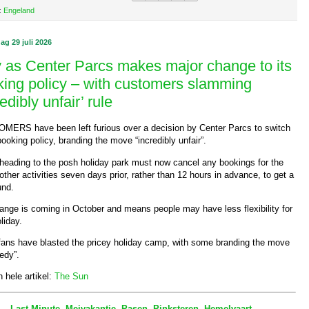
:
Engeland
g 29 juli 2026
 as Center Parcs makes major change to its
ing policy – with customers slamming
redibly unfair’ rule
ERS have been left furious over a decision by Center Parcs to switch
booking policy, branding the move “incredibly unfair”.
heading to the posh holiday park must now cancel any bookings for the
other activities seven days prior, rather than 12 hours in advance, to get a
und.
ange is coming in October and means people may have less flexibility for
oliday.
fans have blasted the pricey holiday camp, with some branding the move
edy”.
 hele artikel:
The Sun
Last Minute
,
Meivakantie
,
Pasen
,
Pinksteren
,
Hemelvaart
,