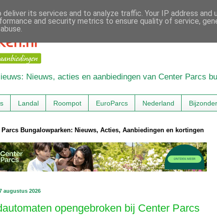
deliver its services and to analyze traffic. Your IP address and
formance and security metrics to ensure quality of service, ge
 abuse.
 Nieuws: Nieuws, acties en aanbiedingen van Center Parcs 
cs
Landal
Roompot
EuroParcs
Nederland
Bijzonde
 Parcs Bungalowparken: Nieuws, Acties, Aanbiedingen en kortingen
 7 augustus 2026
dautomaten opengebroken bij Center Parcs