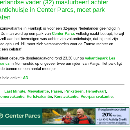
rlandse vader (32) masturbeert achter
ntiehuisje in Center Parcs, moet park
aten
insvakantie in Frankrijk is voor een 32-jarige Nederlander geëindigd in
. De man werd op een park van
Center Parcs
volledig naakt betrapt, terwijl
hzelf aan het bevredigen was achter zijn vakantiehuisje, dat hij met zijn
had gehuurd. Hij moet zich verantwoorden voor de Franse rechter en
t een celstraf.
cident gebeurde donderdagavond rond 23.30 uur op
vakantiepark Les
rancs
in Normandië, op ongeveer twee uur rijden van Parijs. Het park ligt
 de bomen en een aantal meertjes.
 hele artikel:
AD
Last Minute
,
Meivakantie
,
Pasen
,
Pinksteren
,
Hemelvaart
,
omervakantie
,
Herfstvakantie
,
Kerstvakantie
,
Voorjaarsvakantie
,