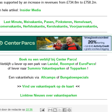
as supported by an increase in revenues from £734.8m to £758.2m.
 hele artikel: I
nsider Media
Last Minute
,
Meivakantie
,
Pasen
,
Pinksteren
,
Hemelvaart
,
omervakantie
,
Herfstvakantie
,
Kerstvakantie
,
Voorjaarsvakantie
,
Boek nu een verblijf bij Center Parcs!
Verblijft u liever op een park van
Landal
,
Roompot
of
EuroParcs
!
of liever naar
Summio Vakantieparken
of
Topparken
!
Een vakantiehuis via
Allcamps
of
Bungalowspecials
>>
Vind uw vakantiepark op de kaart
<<
Linktree Nieuws over vakantieparken
t door
de redactie
op
10:36