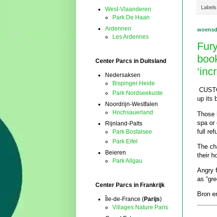
Labels
West-Vlaanderen
Park De Haan
Ardennen
woensda
Les Ardennes
Fury
book
Center Parcs in Duitsland
‘inc
Nedersaksen
Bispinger Heide
CUSTOM
Park Nordseekuste
up its 
Noordrijn-Westfalen
Hochsauerland
Those 
spa or 
Rijnland-Palts
full ref
Park Bostalsee
Park Eifel
The ch
Beieren
their h
Park Allgau
Angry 
as “gre
Center Parcs in Frankrijk
Bron en
Île-de-France (
Parijs
)
Villages Nature Paris