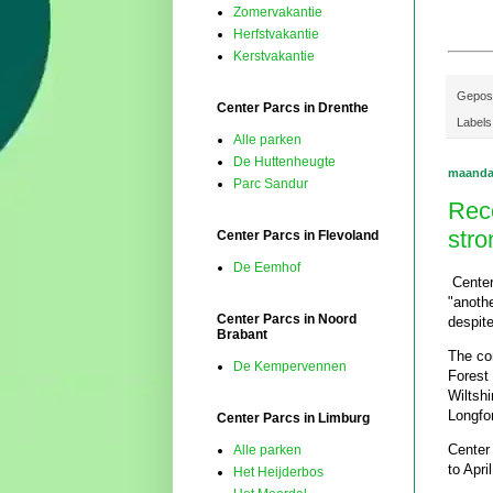
Zomervakantie
Herfstvakantie
Kerstvakantie
Gepos
Center Parcs in Drenthe
Labels
Alle parken
De Huttenheugte
maanda
Parc Sandur
Rec
stro
Center Parcs in Flevoland
De Eemhof
Center
"anothe
Center Parcs in Noord
despite
Brabant
The co
De Kempervennen
Forest 
Wiltshi
Longfo
Center Parcs in Limburg
Center
Alle parken
to Apr
Het Heijderbos