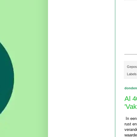
Gepos
Labels
donderd
Al 4
'Vak
In een
rust en
verand
waarden