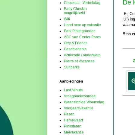
De 
Checkout - Vertrekdag
Early Checkin
mogelijkheid
Bij Ce
juli) i
Wifi
waarna
Hond mee op vakantie
Park Plattegronden
Bron en
ABC van Center Parcs
Orry & Friends
Geschiedenis
Actiecode / onderwerp
Z
Pierre et Vacances
Sunparks
Aanbiedingen
Last Minute
Vroegboekvoordeel
Waanzinnige Woensdag
Voorjaarsvakantie
Pasen
Hemelvaart
Pinksteren
Meivakantie