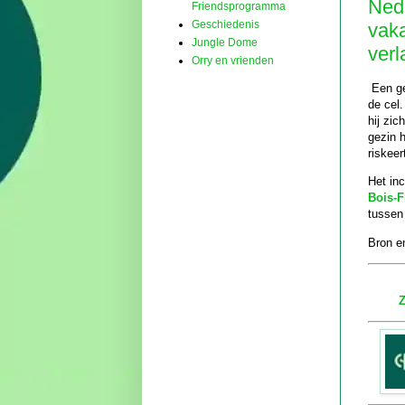
Nede
Friendsprogramma
Geschiedenis
vaka
Jungle Dome
verl
Orry en vrienden
Een gez
de cel
hij zic
gezin 
riskeer
Het in
Bois-F
tussen
Bron en
Z