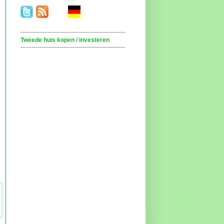
.
. . .
.
. .
Tweede huis kopen / investeren