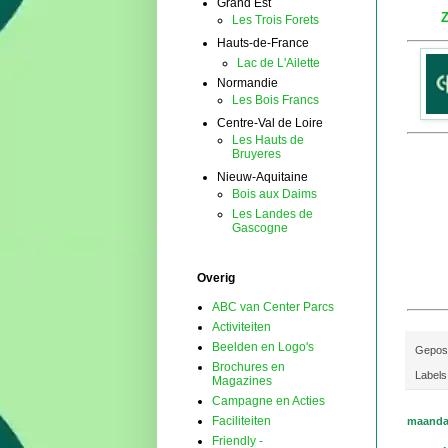
Grand Est
Z
Les Trois Forets
Hauts-de-France
Lac de L'Ailette
Normandie
Les Bois Francs
Centre-Val de Loire
Les Hauts de
Bruyeres
Nieuw-Aquitaine
Bois aux Daims
Les Landes de
Gascogne
Overig
ABC van Center Parcs
Activiteiten
Beelden en Logo's
Gepos
Brochures en
Labels
Magazines
Campagne en Acties
Faciliteiten
maandag
Friendly -