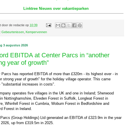
Linktree Nieuws over vakantieparken
t door
de redactie
op
10:39
:
Gebeurtenissen
,
Kempervennen
g 3 augustus 2026
ord EBITDA at Center Parcs in “another
ng year of growth”
 Parcs has reported EBITDA of more than £320m - its highest ever - in
r strong year of growth" for the holiday village operator. This came
 "substantial increases in costs".
mpany operates five villages in the UK and one in Ireland; Sherwood
in Nottinghamshire, Elveden Forest in Suffolk, Longleat Forest in
re, Whinfell Forest in Cumbria, Woburn Forest in Bedfordshire and
rd Forest in Ireland.
 Parcs (Group Holdings) Ltd generated an EBITDA of £323.9m in the year
il 2026, up from £319.5m in 2025.