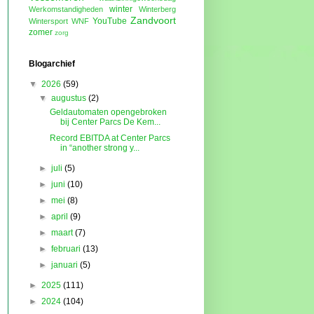
winter
Werkomstandigheden
Winterberg
Zandvoort
YouTube
Wintersport
WNF
zomer
zorg
Blogarchief
▼
2026
(59)
▼
augustus
(2)
Geldautomaten opengebroken
bij Center Parcs De Kem...
Record EBITDA at Center Parcs
in “another strong y...
►
juli
(5)
►
juni
(10)
►
mei
(8)
►
april
(9)
►
maart
(7)
►
februari
(13)
►
januari
(5)
►
2025
(111)
►
2024
(104)