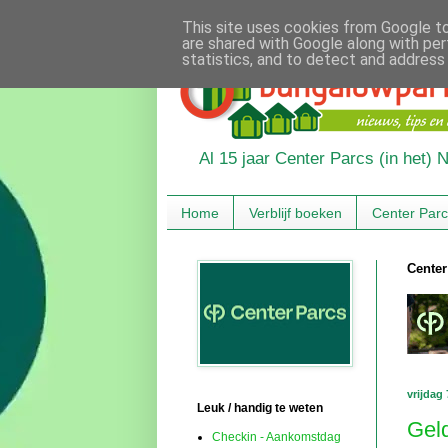
This site uses cookies from Google to 
are shared with Google along with per
statistics, and to detect and address
Al 15 jaar Center Parcs (in het)
Home
Verblijf boeken
Center Par
Center
vrijdag
Leuk / handig te weten
Gel
Checkin - Aankomstdag