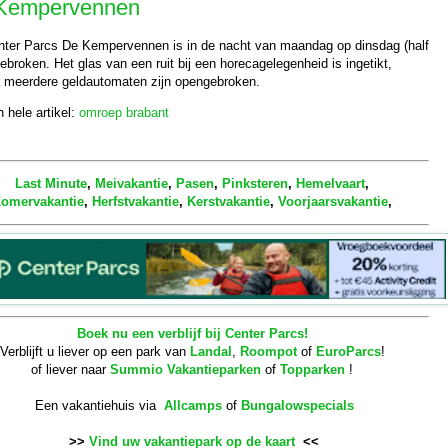
Kempervennen
nter Parcs De Kempervennen is in de nacht van maandag op dinsdag (half
ngebroken. Het glas van een ruit bij een horecagelegenheid is ingetikt,
 meerdere geldautomaten zijn opengebroken.
 hele artikel:
omroep brabant
Last Minute
,
Meivakantie
,
Pasen
,
Pinksteren
,
Hemelvaart
,
omervakantie
,
Herfstvakantie
,
Kerstvakantie
,
Voorjaarsvakantie
,
Boek nu een verblijf bij Center Parcs!
Verblijft u liever op een park van
Landal
,
Roompot
of
EuroParcs
!
of liever naar
Summio Vakantieparken
of
Topparken
!
Een vakantiehuis via
Allcamps
of
Bungalowspecials
>>
Vind uw vakantiepark op de kaart
<<