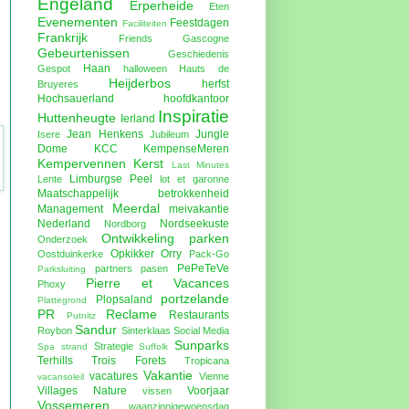
Engeland
Erperheide
Eten
Evenementen
Feestdagen
Faciliteiten
Frankrijk
Friends
Gascogne
Gebeurtenissen
Geschiedenis
Haan
Gespot
halloween
Hauts de
Heijderbos
herfst
Bruyeres
Hochsauerland
hoofdkantoor
Inspiratie
Huttenheugte
Ierland
Jean Henkens
Jungle
Isere
Jubileum
Dome
KCC
KempenseMeren
Kempervennen
Kerst
Last Minutes
Limburgse Peel
Lente
lot et garonne
Maatschappelijk betrokkenheid
Meerdal
Management
meivakantie
Nederland
Nordseekuste
Nordborg
Ontwikkeling parken
Onderzoek
Opkikker
Orry
Oostduinkerke
Pack-Go
PePeTeVe
partners
pasen
Parksluiting
Pierre et Vacances
Phoxy
portzelande
Plopsaland
Plattegrond
PR
Reclame
Restaurants
Putnitz
Sandur
Roybon
Sinterklaas
Social Media
Sunparks
Strategie
Spa
strand
Suffolk
Terhills
Trois Forets
Tropicana
Vakantie
vacatures
Vienne
vacansoleil
Villages Nature
Voorjaar
vissen
Vossemeren
waanzinnigewoensdag