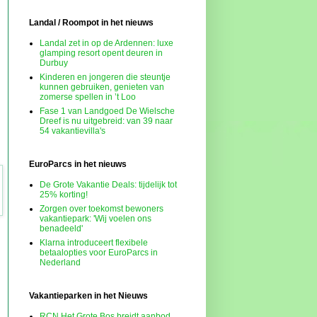
Landal / Roompot in het nieuws
Landal zet in op de Ardennen: luxe
glamping resort opent deuren in
Durbuy
Kinderen en jongeren die steuntje
kunnen gebruiken, genieten van
zomerse spellen in ’t Loo
Fase 1 van Landgoed De Wielsche
Dreef is nu uitgebreid: van 39 naar
54 vakantievilla's
EuroParcs in het nieuws
De Grote Vakantie Deals: tijdelijk tot
25% korting!
Zorgen over toekomst bewoners
vakantiepark: 'Wij voelen ons
benadeeld'
Klarna introduceert flexibele
betaalopties voor EuroParcs in
Nederland
Vakantieparken in het Nieuws
RCN Het Grote Bos breidt aanbod