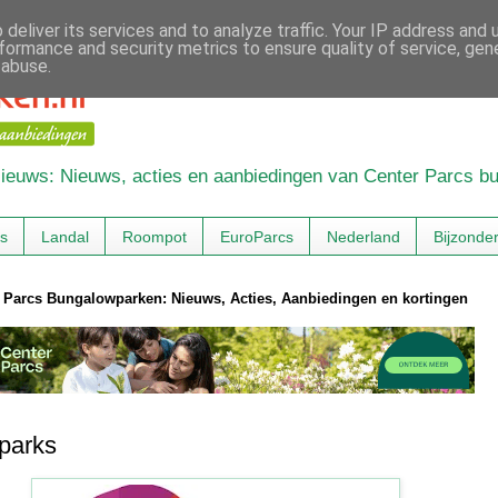
deliver its services and to analyze traffic. Your IP address and
formance and security metrics to ensure quality of service, ge
 abuse.
 Nieuws: Nieuws, acties en aanbiedingen van Center Parcs 
cs
Landal
Roompot
EuroParcs
Nederland
Bijzonde
 Parcs Bungalowparken: Nieuws, Acties, Aanbiedingen en kortingen
parks