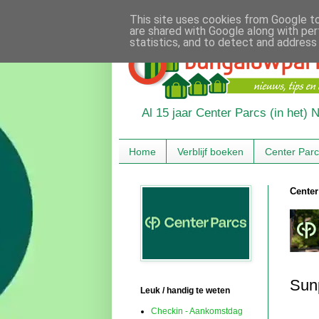
This site uses cookies from Google to 
are shared with Google along with per
statistics, and to detect and address
Al 15 jaar Center Parcs (in het)
Home
Verblijf boeken
Center Par
Center
Sun
Leuk / handig te weten
Checkin - Aankomstdag