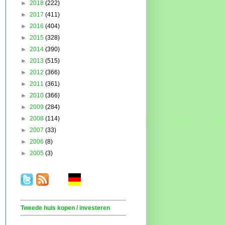
►
2018
(222)
►
2017
(411)
►
2016
(404)
►
2015
(328)
►
2014
(390)
►
2013
(515)
►
2012
(366)
►
2011
(361)
►
2010
(366)
►
2009
(284)
►
2008
(114)
►
2007
(33)
►
2006
(8)
►
2005
(3)
.
. . .
.
. .
Tweede huis kopen / investeren