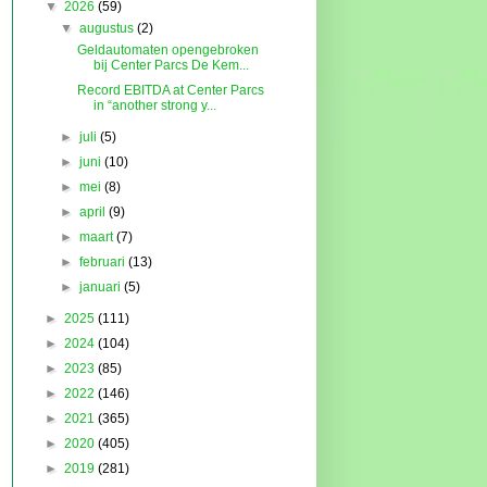
▼
2026
(59)
▼
augustus
(2)
Geldautomaten opengebroken
bij Center Parcs De Kem...
Record EBITDA at Center Parcs
in “another strong y...
►
juli
(5)
►
juni
(10)
►
mei
(8)
►
april
(9)
►
maart
(7)
►
februari
(13)
►
januari
(5)
►
2025
(111)
►
2024
(104)
►
2023
(85)
►
2022
(146)
►
2021
(365)
►
2020
(405)
►
2019
(281)