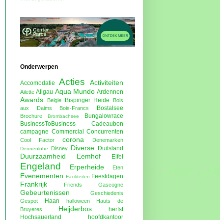
Onderwerpen
Acties
Activiteiten
Accomodatie
Aqua Mundo
Allgau
Ardennen
Ailette
Awards
Bispinger Heide
Belgie
Bois
Bostalsee
aux Daims
Bois-Francs
Bungalowrace
Brochure
Brombachsee
BusinessToBusiness
Cadeaubon
campagne
Commercial
Concurrenten
corona
Cool Factor
Denemarken
Diverse
Duitsland
Disney
Dennenlohe
Duurzaamheid
Eemhof
Eifel
Engeland
Erperheide
Eten
Evenementen
Feestdagen
Faciliteiten
Frankrijk
Friends
Gascogne
Gebeurtenissen
Geschiedenis
Haan
Gespot
halloween
Hauts de
Heijderbos
herfst
Bruyeres
Hochsauerland
hoofdkantoor