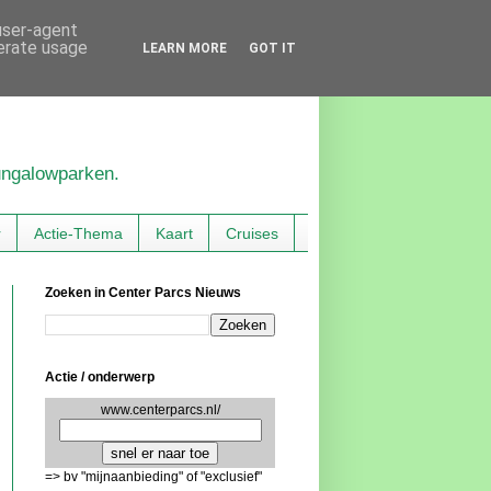
 user-agent
nerate usage
LEARN MORE
GOT IT
bungalowparken.
r
Actie-Thema
Kaart
Cruises
Zoeken in Center Parcs Nieuws
Actie / onderwerp
www.centerparcs.nl/
=> bv "mijnaanbieding" of "exclusief"