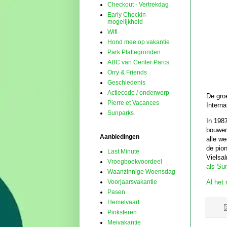
Checkout - Vertrekdag
Early Checkin
mogelijkheid
Wifi
Hond mee op vakantie
Park Plattegronden
ABC van Center Parcs
Orry & Friends
Geschiedenis
Actiecode / onderwerp
De gro
Pierre et Vacances
Interna
Sunparks
In 198
bouwen
Aanbiedingen
alle w
de pio
Last Minute
Vielsal
Vroegboekvoordeel
als Su
Waanzinnige Woensdag
Al het
Voorjaarsvakantie
Pasen
Hemelvaart
Pinksteren
Meivakantie