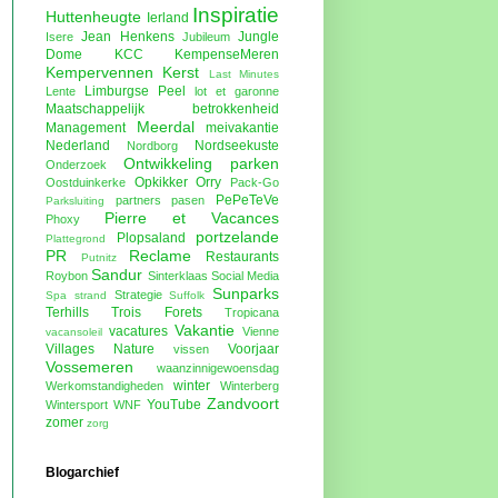
Inspiratie
Huttenheugte
Ierland
Jean Henkens
Jungle
Isere
Jubileum
Dome
KCC
KempenseMeren
Kempervennen
Kerst
Last Minutes
Limburgse Peel
Lente
lot et garonne
Maatschappelijk betrokkenheid
Meerdal
Management
meivakantie
Nederland
Nordseekuste
Nordborg
Ontwikkeling parken
Onderzoek
Opkikker
Orry
Oostduinkerke
Pack-Go
PePeTeVe
partners
pasen
Parksluiting
Pierre et Vacances
Phoxy
portzelande
Plopsaland
Plattegrond
PR
Reclame
Restaurants
Putnitz
Sandur
Roybon
Sinterklaas
Social Media
Sunparks
Strategie
Spa
strand
Suffolk
Terhills
Trois Forets
Tropicana
Vakantie
vacatures
Vienne
vacansoleil
Villages Nature
Voorjaar
vissen
Vossemeren
waanzinnigewoensdag
winter
Werkomstandigheden
Winterberg
Zandvoort
YouTube
Wintersport
WNF
zomer
zorg
Blogarchief