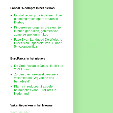
Landal / Roompot in het nieuws
Landal zet in op de Ardennen: luxe
glamping resort opent deuren in
Durbuy
Kinderen en jongeren die steuntje
kunnen gebruiken, genieten van
zomerse spellen in ’t Loo
Fase 1 van Landgoed De Wielsche
Dreef is nu uitgebreid: van 39 naar
54 vakantievilla's
EuroParcs in het nieuws
De Grote Vakantie Deals: tijdelijk tot
25% korting!
Zorgen over toekomst bewoners
vakantiepark: 'Wij voelen ons
benadeeld'
Klarna introduceert flexibele
betaalopties voor EuroParcs in
Nederland
Vakantieparken in het Nieuws
Wordt geladen...