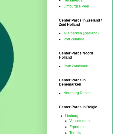
Het Meerdal
Limburgse Peel
Center Parcs in Zeeland /
Zuid Holland
Alle parken (Zeeland)
Port Zelande
Center Parcs Noord
Holland
Park Zandvoort
Center Parcs in
Denemarken
Nordborg Resort
Center Parcs in Belgie
Limburg
Vossemeren
Erperheide
Terhills