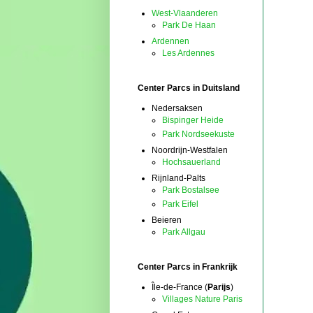
West-Vlaanderen
Park De Haan
Ardennen
Les Ardennes
Center Parcs in Duitsland
Nedersaksen
Bispinger Heide
Park Nordseekuste
Noordrijn-Westfalen
Hochsauerland
Rijnland-Palts
Park Bostalsee
Park Eifel
Beieren
Park Allgau
Center Parcs in Frankrijk
Île-de-France (
Parijs
)
Villages Nature Paris