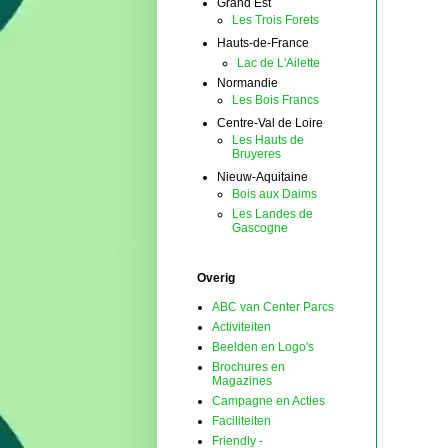
Grand Est
Les Trois Forets
Hauts-de-France
Lac de L'Ailette
Normandie
Les Bois Francs
Centre-Val de Loire
Les Hauts de
Bruyeres
Nieuw-Aquitaine
Bois aux Daims
Les Landes de
Gascogne
Overig
ABC van Center Parcs
Activiteiten
Beelden en Logo's
Brochures en
Magazines
Campagne en Acties
Faciliteiten
Friendly -