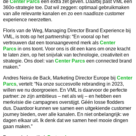
de
Center Parcs
een extra zet geven. Daarbij past VML een
360o-strategie toe. Dat wil zeggen: optimaal gebruikmaken
van alle relevante kanalen en zo een naadloze customer
experience neerzetten.
Floris van de Weg, Managing Director Brand Experience bij
VML, is trots op het partnership: “En vooral op het
vertrouwen dat een toonaangevend merk als
Center
Parcs
in ons toont. Voor ons is dit een kans om onze kracht
te laten zien, op het snijvlak van technologie, creativiteit en
strategie. Ons doel: van
Center Parcs
een connected brand
maken.”
Andres Neira de Back, Marketing Director Europe bij
Center
Parcs
, vertelt: “Na onze succesvolle rebranding in 2023,
willen we nu doorgroeien. En VML is daarvoor de perfecte
partner: ze zijn ambitieus – net als wij – en hebben een
merkvisie die campagnes overstijgt. Géén losse flodders
dus. Daardoor kunnen we samen een uitgekiende customer
journey bieden, over alle kanalen. En niet onbelangrijk: we
dagen elkaar uit. Ik denk dat we samen heel mooie dingen
gaan maken.”