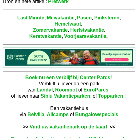
Bron en hele artikel:
Pretwerk
Last Minute
,
Meivakantie
,
Pasen
,
Pinksteren
,
Hemelvaart
,
Zomervakantie
,
Herfstvakantie
,
Kerstvakantie
,
Voorjaarsvakantie
,
Boek nu een verblijf bij Center Parcs!
Verblijft u liever op een park
van
Landal
,
Roompot
of
EuroParcs
!
of liever naar
Siblu Vakantieparken
, of
Topparken
!
Een vakantiehuis
via
Belvilla
,
Allcamps
of
Bungalowspecials
>>
Vind uw vakantiepark op de kaart
<<