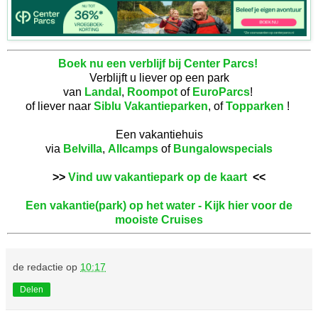
Boek nu een verblijf bij Center Parcs!
Verblijft u liever op een park
van
Landal
,
Roompot
of
EuroParcs
!
of liever naar
Siblu Vakantieparken
, of
Topparken
!
Een vakantiehuis
via
Belvilla
,
Allcamps
of
Bungalowspecials
>>
Vind uw vakantiepark op de kaart
<<
Een vakantie(park) op het water - Kijk hier voor de
mooiste Cruises
de redactie
op
10:17
Delen