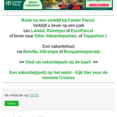
Boek nu een verblijf bij Center Parcs!
Verblijft u liever op een park
van
Landal
,
Roompot
of
EuroParcs
!
of liever naar
Siblu Vakantieparken
, of
Topparken
!
Een vakantiehuis
via
Belvilla
,
Allcamps
of
Bungalowspecials
>>
Vind uw vakantiepark op de kaart
<<
Een vakantie(park) op het water - Kijk hier voor de
mooiste Cruises
de redactie
op
11:22
Delen