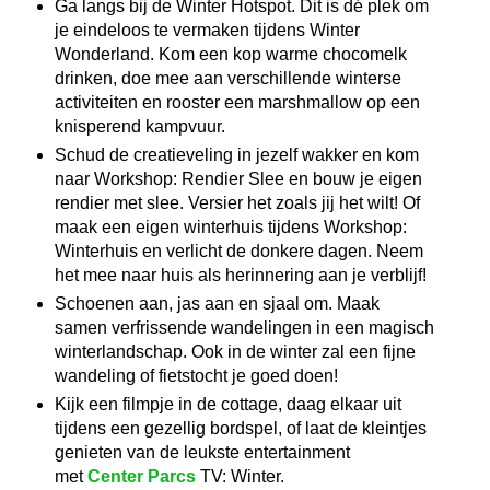
Ga langs bij de Winter Hotspot. Dit is dé plek om
je eindeloos te vermaken tijdens Winter
Wonderland. Kom een kop warme chocomelk
drinken, doe mee aan verschillende winterse
activiteiten en rooster een marshmallow op een
knisperend kampvuur.
Schud de creatieveling in jezelf wakker en kom
naar Workshop: Rendier Slee en bouw je eigen
rendier met slee. Versier het zoals jij het wilt! Of
maak een eigen winterhuis tijdens Workshop:
Winterhuis en verlicht de donkere dagen. Neem
het mee naar huis als herinnering aan je verblijf!
Schoenen aan, jas aan en sjaal om. Maak
samen verfrissende wandelingen in een magisch
winterlandschap. Ook in de winter zal een fijne
wandeling of fietstocht je goed doen!
Kijk een filmpje in de cottage, daag elkaar uit
tijdens een gezellig bordspel, of laat de kleintjes
genieten van de leukste entertainment
met
Center Parcs
TV: Winter.