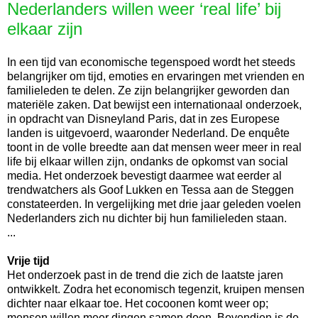
Nederlanders willen weer ‘real life’ bij
elkaar zijn
In een tijd van economische tegenspoed wordt het steeds
belangrijker om tijd, emoties en ervaringen met vrienden en
familieleden te delen. Ze zijn belangrijker geworden dan
materiële zaken. Dat bewijst een internationaal onderzoek,
in opdracht van Disneyland Paris, dat in zes Europese
landen is uitgevoerd, waaronder Nederland. De enquête
toont in de volle breedte aan dat mensen weer meer in real
life bij elkaar willen zijn, ondanks de opkomst van social
media. Het onderzoek bevestigt daarmee wat eerder al
trendwatchers als Goof Lukken en Tessa aan de Steggen
constateerden. In vergelijking met drie jaar geleden voelen
Nederlanders zich nu dichter bij hun familieleden staan.
...
Vrije tijd
Het onderzoek past in de trend die zich de laatste jaren
ontwikkelt. Zodra het economisch tegenzit, kruipen mensen
dichter naar elkaar toe. Het cocoonen komt weer op;
mensen willen meer dingen samen doen. Bovendien is de