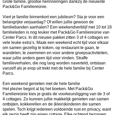
Grote familie, grootse herinneringen dankzij de nieuwste
Pack&Go Familiereünie.
Viert je familie binnenkort een jubileum? Sta je voor een
belangrijke verjaardag? Of willen jullie gewoon de
familiebanden aanhalen? Een weekendverblijf met 10 tot 18
familieleden is nog leuker met Pack&Go Familiereünie van
Center Parcs. In dit nieuwe pakket zitten 3 of 4 cottages en
vele leuke extra’s. Maak een weekend echt tijd voor elkaar
om samen gezellig te koken, op restaurant te gaan, te
wandelen, te zwemmen en voor andere groepsactiviteiten,
waar jullie anders geen tijd voor vinden. Straffe
familieverhalen, die nog lang worden naverteld, ontstaan
vanzelf als je erop uit trekt met de hele familie bij Center
Parcs.
Een weekend genieten met de hele familie
Het plezier begint al bij het boeken. Met Pack&Go
Familiereünie kies je gratis de voorkeursligging van de 3 of
4 cottages. Zo kunnen jullie makkelijk genieten van samen
ontbijten, kokkerellen en de (klein)kinderen die samen
spelen. Toch krijgt iedereen voldoende rust en privacy, want
elk gezin heeft zijn eigen cottage. Elke ochtend bezorgen