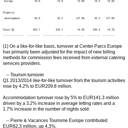
Europe 79.0 74.8 +5.6% 74.2 +6.5%
Property
development 53.9 42.2 +27.6% 42.2 +27.6%
Total Q1 263.7 243.7 +8.2% 240.4 +9.7%
--------------- --------- -------------- ------------- --------- --------
(1) On a like-for-like basis, turnover at Center Parcs Europe
has primarily been adjusted for the impact of new billing
methods for commission fees received from external catering
services providers.
-- Tourism turnover
Q1 2013/2014 like-for-like turnover from the tourism activities
rose by 4.2% to EUR209.8 million.
Accommodation turnover rose by 5% to EUR141.3 million
driven by a 3.2% increase in average letting rates and a
1.7% increase in the number of nights sold:
-- Pierre & Vacances Tourisme Europe contributed
EUR62.3 million, up 4.3%.