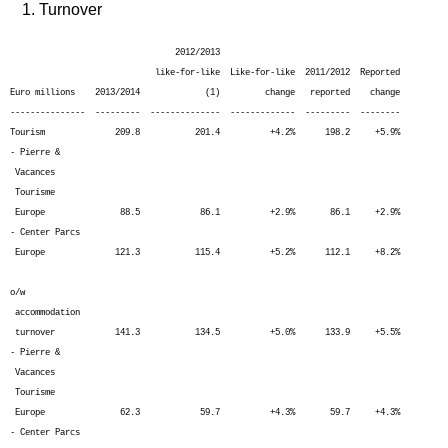
1. Turnover
2012/2013
like-for-like Like-for-like 2011/2012 Reported
Euro millions 2013/2014 (1) change reported change
--------------- --------- -------------- ------------- --------- --------
Tourism 209.8 201.4 +4.2% 198.2 +5.9%
- Pierre &
Vacances
Tourisme
Europe 88.5 86.1 +2.9% 86.1 +2.9%
- Center Parcs
Europe 121.3 115.4 +5.2% 112.1 +8.2%
o/w
accommodation
turnover 141.3 134.5 +5.0% 133.9 +5.5%
- Pierre &
Vacances
Tourisme
Europe 62.3 59.7 +4.3% 59.7 +4.3%
- Center Parcs