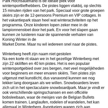
Park Hochsauerland is de ideale plek voor
wintersportliefhebbers. De pistes liggen vlakbij, op slechts
15 minuten rijden van het park. Speciaal voor grote groepen
skiërs zijn er de 12-persoons Premium en VIP cottages. In
het vakantiepark staan heel wat winteractiviteiten op het
programma. Onze kinderen lopen zeker mee in de
lampionnenstoet door het park. En voor het slapen gaan
kunnen ze luisteren naar de spannende verhalen van
Koning Winter in de
Market Dome. Maar nu wil iedereen snel naar de pistes.
Winterberg heeft zijn naam niet gestolen
Na een korte rit staan we in het gezellige Winterberg met
zijn 22 skiliften en 40 km pistes. Het is een populair
wintersportgebied over zes bergen, met veel mogelijkheden
voor beginners en meer ervaren skiërs. Tien pistes zijn
uitgerust met kunstlicht, dus vanavond kunnen we nog
lekker lang doorgaan als we willen. Snowboarders leven
zich uit in het spectaculaire snowboardpark. Maar je vindt er
ook verschillende springschansen en een officiële
bobsleebaan, waar de meisjes van de Belgian Bullets
komen trainen. Langlaufen, rodelen of wandelen, het kan
allemaal in Winterberg. Avonturiers wagen zich aan