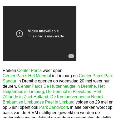
Parken
Center Parcs
weer open
Center Parcs Het Meerdal
in Limburg en
Center Parcs Parc
Sandur
in Drenthe openen op woensdag 20 mei weer hun
deuren.
Center Parcs De Huttenheugte in Drenthe, Het
Heijderbos in Limburg, De Eemhof in Flevoland, Port
Zélande in Zuid-Holland, De Kempervennen in Noord-
Brabant en Limburgse Peel in Limburg
volgen op 29 mei en
op 5 juni opent ook
Park Zandvoort
. In alle parken wordt op
basis van de RIVM-richtlijnen gewerkt en worden de
anderhalve meter afstand en andere maatregelen duidelijk