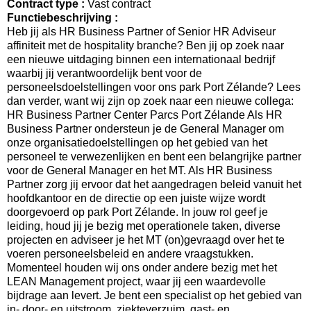
Contract type :
Vast contract
Functiebeschrijving :
Heb jij als HR Business Partner of Senior HR Adviseur
affiniteit met de hospitality branche? Ben jij op zoek naar
een nieuwe uitdaging binnen een internationaal bedrijf
waarbij jij verantwoordelijk bent voor de
personeelsdoelstellingen voor ons park Port Zélande? Lees
dan verder, want wij zijn op zoek naar een nieuwe collega:
HR Business Partner Center Parcs Port Zélande Als HR
Business Partner ondersteun je de General Manager om
onze organisatiedoelstellingen op het gebied van het
personeel te verwezenlijken en bent een belangrijke partner
voor de General Manager en het MT. Als HR Business
Partner zorg jij ervoor dat het aangedragen beleid vanuit het
hoofdkantoor en de directie op een juiste wijze wordt
doorgevoerd op park Port Zélande. In jouw rol geef je
leiding, houd jij je bezig met operationele taken, diverse
projecten en adviseer je het MT (on)gevraagd over het te
voeren personeelsbeleid en andere vraagstukken.
Momenteel houden wij ons onder andere bezig met het
LEAN Management project, waar jij een waardevolle
bijdrage aan levert. Je bent een specialist op het gebied van
in- door- en uitstroom, ziekteverzuim, gast- en