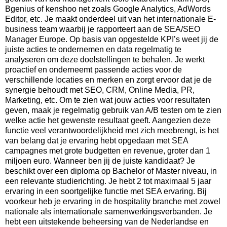
Bgenius of kenshoo net zoals Google Analytics, AdWords
Editor, etc. Je maakt onderdeel uit van het internationale E-
business team waarbij je rapporteert aan de SEA/SEO
Manager Europe. Op basis van opgestelde KPI’s weet jij de
juiste acties te ondernemen en data regelmatig te
analyseren om deze doelstellingen te behalen. Je werkt
proactief en onderneemt passende acties voor de
verschillende locaties en merken en zorgt ervoor dat je de
synergie behoudt met SEO, CRM, Online Media, PR,
Marketing, etc. Om te zien wat jouw acties voor resultaten
geven, maak je regelmatig gebruik van A/B testen om te zien
welke actie het gewenste resultaat geeft. Aangezien deze
functie veel verantwoordelijkheid met zich meebrengt, is het
van belang dat je ervaring hebt opgedaan met SEA
campagnes met grote budgetten en revenue, groter dan 1
miljoen euro. Wanneer ben jij de juiste kandidaat? Je
beschikt over een diploma op Bachelor of Master niveau, in
een relevante studierichting. Je hebt 2 tot maximaal 5 jaar
ervaring in een soortgelijke functie met SEA ervaring. Bij
voorkeur heb je ervaring in de hospitality branche met zowel
nationale als internationale samenwerkingsverbanden. Je
hebt een uitstekende beheersing van de Nederlandse en