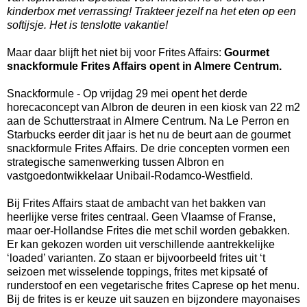
kinderbox met verrassing! Trakteer jezelf na het eten op een
softijsje. Het is tenslotte vakantie!
Maar daar blijft het niet bij voor Frites Affairs:
Gourmet
snackformule Frites Affairs opent in Almere Centrum.
Snackformule - Op vrijdag 29 mei opent het derde
horecaconcept van Albron de deuren in een kiosk van 22 m2
aan de Schutterstraat in Almere Centrum. Na Le Perron en
Starbucks eerder dit jaar is het nu de beurt aan de gourmet
snackformule Frites Affairs. De drie concepten vormen een
strategische samenwerking tussen Albron en
vastgoedontwikkelaar Unibail-Rodamco-Westfield.
Bij Frites Affairs staat de ambacht van het bakken van
heerlijke verse frites centraal. Geen Vlaamse of Franse,
maar oer-Hollandse Frites die met schil worden gebakken.
Er kan gekozen worden uit verschillende aantrekkelijke
‘loaded’ varianten. Zo staan er bijvoorbeeld frites uit ‘t
seizoen met wisselende toppings, frites met kipsaté of
runderstoof en een vegetarische frites Caprese op het menu.
Bij de frites is er keuze uit sauzen en bijzondere mayonaises