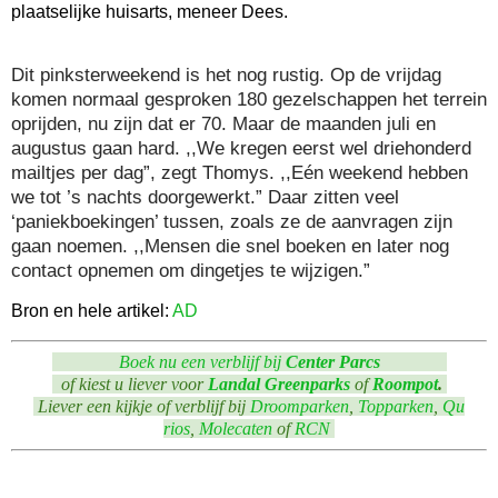
plaatselijke huisarts, meneer Dees.
Dit pinksterweekend is het nog rustig. Op de vrijdag
komen normaal gesproken 180 gezelschappen het terrein
oprijden, nu zijn dat er 70. Maar de maanden juli en
augustus gaan hard. ,,We kregen eerst wel driehonderd
mailtjes per dag”, zegt Thomys. ,,Eén weekend hebben
we tot ’s nachts doorgewerkt.” Daar zitten veel
‘paniekboekingen’ tussen, zoals ze de aanvragen zijn
gaan noemen. ,,Mensen die snel boeken en later nog
contact opnemen om dingetjes te wijzigen.”
Bron en hele artikel:
AD
Boek nu een verblijf bij
Center Parcs
of kiest u liever voor
Landal Greenparks
of
Roompot
.
Liever een kijkje of verblijf bij
Droomparken
,
Topparken
,
Qu
rios
,
Molecaten
of
RCN