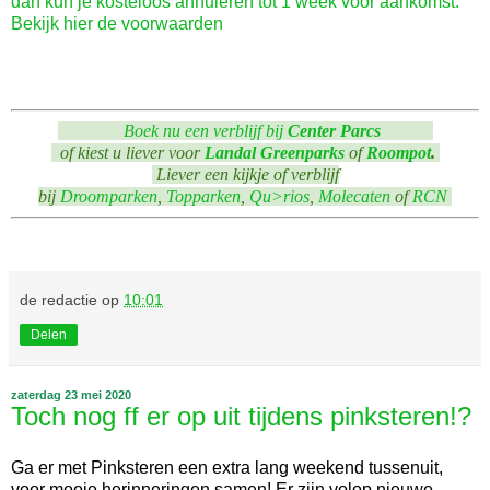
dan kun je kosteloos annuleren tot 1 week voor aankomst.
Bekijk hier de voorwaarden
Boek nu een verblijf bij
Center Parcs
of kiest u liever voor
Landal Greenparks
of
Roompot
.
Liever een kijkje of verblijf
bij
Droomparken
,
Topparken
,
Qu>rios
,
Molecaten
of
RCN
de redactie
op
10:01
Delen
zaterdag 23 mei 2020
Toch nog ff er op uit tijdens pinksteren!?
Ga er met Pinksteren een extra lang weekend tussenuit,
voor mooie herinneringen samen! Er zijn volop nieuwe