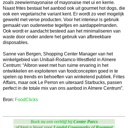
zoals zeewiermayonaise of mayonaise met ui en kerrie.
Naast frites bestaat het aanbod ook uit gourmet hot dogs, die
ook een vegetarische variant kent. Er wordt zo veel mogelijk
gewerkt met verse producten. Voor het interieur is gebruik
gemaakt van ouderwetse tegeltjes en aardappelmanden.
Ook wordt er aandacht besteed aan het minimaliseren van
waste door onder andere het gebruik van afbreekbare
disposables.
Sanne van Bergen, Shopping Center Manager van het
winkelgebied van Unibail-Rodamco-Westfield in Almere
Centrum: “Albron weet met hun ruime ervaring in het
ontwikkelen en exploiteren van foodconcepten goed in te
spelen op trends en behoeften van winkelend publiek. Frites
Affairs, maar ook Le Perron en uiteraard Starbucks, passen
perfect in de totale mix van ons aanbod in Almere Centrum”.
Bron:
FoodClicks
Boek nu een verblijf bij
Center Parcs
of kiest u liever voor
Landal Greenparks
of
Roompot
.