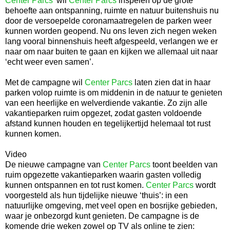
Center Parcs
’ wil
Center Parcs
inspelen op de grote
behoefte aan ontspanning, ruimte en natuur buitenshuis nu
door de versoepelde coronamaatregelen de parken weer
kunnen worden geopend. Nu ons leven zich negen weken
lang vooral binnenshuis heeft afgespeeld, verlangen we er
naar om naar buiten te gaan en kijken we allemaal uit naar
‘echt weer even samen’.
Met de campagne wil
Center Parcs
laten zien dat in haar
parken volop ruimte is om middenin in de natuur te genieten
van een heerlijke en welverdiende vakantie. Zo zijn alle
vakantieparken ruim opgezet, zodat gasten voldoende
afstand kunnen houden en tegelijkertijd helemaal tot rust
kunnen komen.
Video
De nieuwe campagne van
Center Parcs
toont beelden van
ruim opgezette vakantieparken waarin gasten volledig
kunnen ontspannen en tot rust komen.
Center Parcs
wordt
voorgesteld als hun tijdelijke nieuwe ‘thuis’: in een
natuurlijke omgeving, met veel open en bosrijke gebieden,
waar je onbezorgd kunt genieten. De campagne is de
komende drie weken zowel op TV als online te zien: