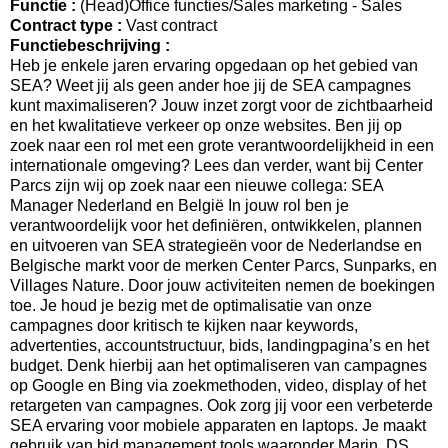
Functie :
(Head)Office functies/Sales marketing - Sales
Contract type :
Vast contract
Functiebeschrijving :
Heb je enkele jaren ervaring opgedaan op het gebied van
SEA? Weet jij als geen ander hoe jij de SEA campagnes
kunt maximaliseren? Jouw inzet zorgt voor de zichtbaarheid
en het kwalitatieve verkeer op onze websites. Ben jij op
zoek naar een rol met een grote verantwoordelijkheid in een
internationale omgeving? Lees dan verder, want bij Center
Parcs zijn wij op zoek naar een nieuwe collega: SEA
Manager Nederland en België In jouw rol ben je
verantwoordelijk voor het definiëren, ontwikkelen, plannen
en uitvoeren van SEA strategieën voor de Nederlandse en
Belgische markt voor de merken Center Parcs, Sunparks, en
Villages Nature. Door jouw activiteiten nemen de boekingen
toe. Je houd je bezig met de optimalisatie van onze
campagnes door kritisch te kijken naar keywords,
advertenties, accountstructuur, bids, landingpagina’s en het
budget. Denk hierbij aan het optimaliseren van campagnes
op Google en Bing via zoekmethoden, video, display of het
retargeten van campagnes. Ook zorg jij voor een verbeterde
SEA ervaring voor mobiele apparaten en laptops. Je maakt
gebruik van bid management tools waaronder Marin, DS,