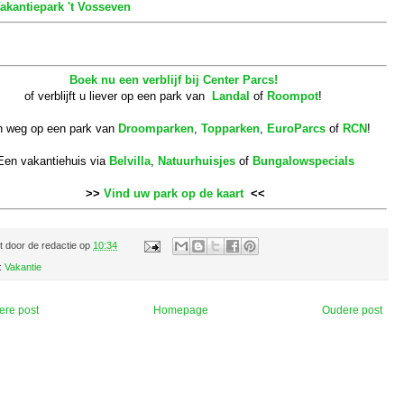
akantiepark 't Vosseven
Boek nu een verblijf bij Center Parcs!
of verblijft u liever op een park van
Landal
of
Roompot
!
 weg op een park van
Droomparken
,
Topparken
,
EuroParcs
of
RCN
!
Een vakantiehuis via
Belvilla
,
Natuurhuisjes
of
Bungalowspecials
>>
Vind uw park op de kaart
<<
t door
de redactie
op
10:34
:
Vakantie
ere post
Homepage
Oudere post