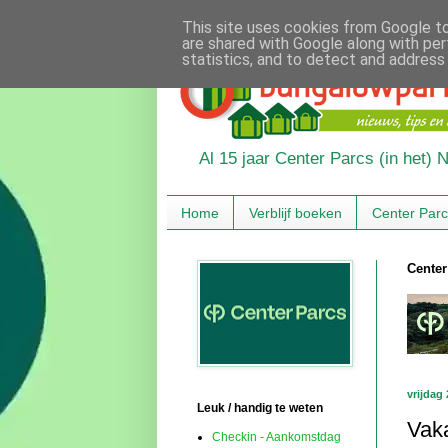
This site uses cookies from Google to 
are shared with Google along with per
statistics, and to detect and address
Al 15 jaar Center Parcs (in het)
Home
Verblijf boeken
Center Par
Center
vrijdag 
Leuk / handig te weten
Vaka
Checkin - Aankomstdag