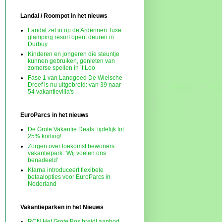
Landal / Roompot in het nieuws
Landal zet in op de Ardennen: luxe
glamping resort opent deuren in
Durbuy
Kinderen en jongeren die steuntje
kunnen gebruiken, genieten van
zomerse spellen in ’t Loo
Fase 1 van Landgoed De Wielsche
Dreef is nu uitgebreid: van 39 naar
54 vakantievilla's
EuroParcs in het nieuws
De Grote Vakantie Deals: tijdelijk tot
25% korting!
Zorgen over toekomst bewoners
vakantiepark: 'Wij voelen ons
benadeeld'
Klarna introduceert flexibele
betaalopties voor EuroParcs in
Nederland
Vakantieparken in het Nieuws
RCN Het Grote Bos breidt aanbod