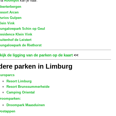
Via
Roompot
kan je naar:
eerterbergen
esort Arcen
urios Gulpen
lein Vink
ungalowpark Schin op Geul
esidence Klein Vink
uitenhof de Leistert
ungalowpark de Riethorst
kijk de ligging van de parken op de kaart
<<
ere parken in Limburg
uroparcs
Resort Limburg
Resort Brunssummerheide
Camping Oriental
roomparken:
Droompark Maasduinen
ostappen