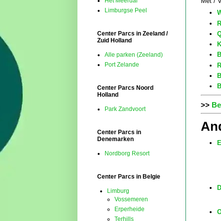
Met / 
Het Meerdal
Limburgse Peel
W
R
Q
Center Parcs in Zeeland /
Zuid Holland
K
B
Alle parken (Zeeland)
Port Zelande
R
B
B
Center Parcs Noord
Holland
>>
Be
Park Zandvoort
And
Center Parcs in
Denemarken
E
Nordborg Resort
Center Parcs in Belgie
D
Limburg
Vossemeren
Erperheide
O
Terhills