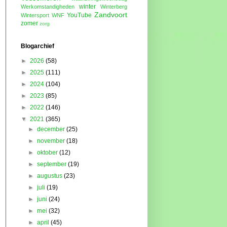
winter
Werkomstandigheden
Winterberg
Zandvoort
YouTube
Wintersport
WNF
zomer
zorg
Blogarchief
►
2026
(58)
►
2025
(111)
►
2024
(104)
►
2023
(85)
►
2022
(146)
▼
2021
(365)
►
december
(25)
►
november
(18)
►
oktober
(12)
►
september
(19)
►
augustus
(23)
►
juli
(19)
►
juni
(24)
►
mei
(32)
►
april
(45)