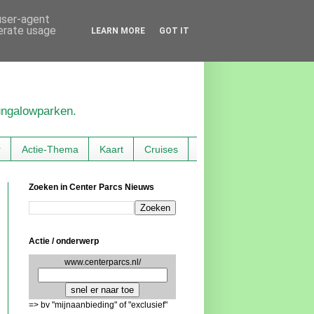
 user-agent
nerate usage
LEARN MORE
GOT IT
bungalowparken.
r
Actie-Thema
Kaart
Cruises
Zoeken in Center Parcs Nieuws
Actie / onderwerp
www.centerparcs.nl/
=> bv "mijnaanbieding" of "exclusief"