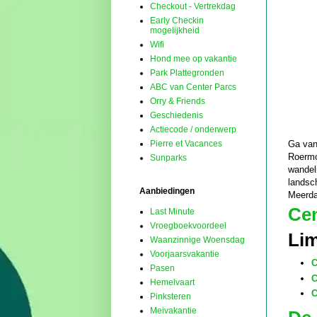
Checkout - Vertrekdag
Early Checkin
mogelijkheid
Wifi
Hond mee op vakantie
Park Plattegronden
ABC van Center Parcs
Orry & Friends
Geschiedenis
Actiecode / onderwerp
Ga van
Pierre et Vacances
Roermo
Sunparks
wandeli
landsch
Aanbiedingen
Meerda
Cen
Last Minute
Vroegboekvoordeel
Li
Waanzinnige Woensdag
Voorjaarsvakantie
C
Pasen
C
Hemelvaart
C
Pinksteren
Meivakantie