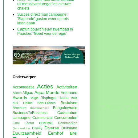
uit met adventuregolf en nieuwe
chalets
Succes direct mail campagne:
'Slapende' gasten weer op reis
laten gaan
Capfun bouwt nieuw zwembad in
Paasloo: ‘Goed voor de regio’
Onderwerpen
Acties
Activiteiten
Accomodatie
Aqua Mundo
Allgau
Ardennen
Ailette
Awards
Bispinger Heide
Belgie
Bois
Bostalsee
aux Daims
Bois-Francs
Bungalowrace
Brochure
Brombachsee
BusinessToBusiness
Cadeaubon
campagne
Commercial
Concurrenten
corona
Cool Factor
Denemarken
Diverse
Duitsland
Disney
Dennenlohe
Duurzaamheid
Eemhof
Eifel