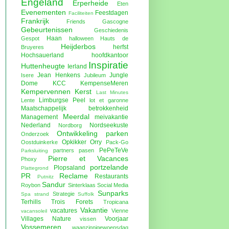
Engeland
Erperheide
Eten
Evenementen
Feestdagen
Faciliteiten
Frankrijk
Friends
Gascogne
Gebeurtenissen
Geschiedenis
Haan
Gespot
halloween
Hauts de
Heijderbos
herfst
Bruyeres
Hochsauerland
hoofdkantoor
Inspiratie
Huttenheugte
Ierland
Jean Henkens
Jungle
Isere
Jubileum
Dome
KCC
KempenseMeren
Kempervennen
Kerst
Last Minutes
Limburgse Peel
Lente
lot et garonne
Maatschappelijk betrokkenheid
Meerdal
Management
meivakantie
Nederland
Nordseekuste
Nordborg
Ontwikkeling parken
Onderzoek
Opkikker
Orry
Oostduinkerke
Pack-Go
PePeTeVe
partners
pasen
Parksluiting
Pierre et Vacances
Phoxy
portzelande
Plopsaland
Plattegrond
PR
Reclame
Restaurants
Putnitz
Sandur
Roybon
Sinterklaas
Social Media
Sunparks
Strategie
Spa
strand
Suffolk
Terhills
Trois Forets
Tropicana
Vakantie
vacatures
Vienne
vacansoleil
Villages Nature
Voorjaar
vissen
Vossemeren
waanzinnigewoensdag