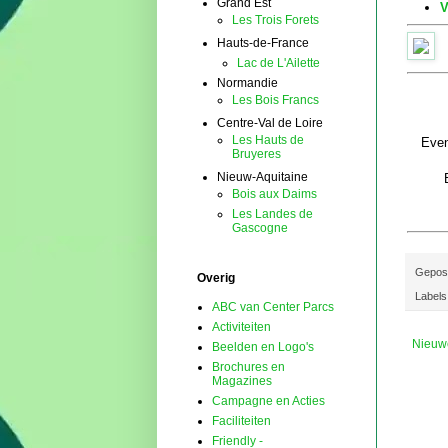
Grand Est
V
Les Trois Forets
Hauts-de-France
Lac de L'Ailette
Normandie
Les Bois Francs
Centre-Val de Loire
Les Hauts de
Even
Bruyeres
Nieuw-Aquitaine
Bois aux Daims
Les Landes de
Gascogne
Gepos
Overig
Labels
ABC van Center Parcs
Activiteiten
Nieuw
Beelden en Logo's
Brochures en
Magazines
Campagne en Acties
Faciliteiten
Friendly -