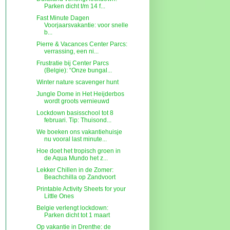
Parken dicht t/m 14 f...
Fast Minute Dagen
Voorjaarsvakantie: voor snelle
b...
Pierre & Vacances Center Parcs:
verrassing, een ni...
Frustratie bij Center Parcs
(Belgie): “Onze bungal...
Winter nature scavenger hunt
Jungle Dome in Het Heijderbos
wordt groots vernieuwd
Lockdown basisschool tot 8
februari. Tip: Thuisond...
We boeken ons vakantiehuisje
nu vooral last minute...
Hoe doet het tropisch groen in
de Aqua Mundo het z...
Lekker Chillen in de Zomer:
Beachchilla op Zandvoort
Printable Activity Sheets for your
Little Ones
Belgie verlengt lockdown:
Parken dicht tot 1 maart
Op vakantie in Drenthe: de