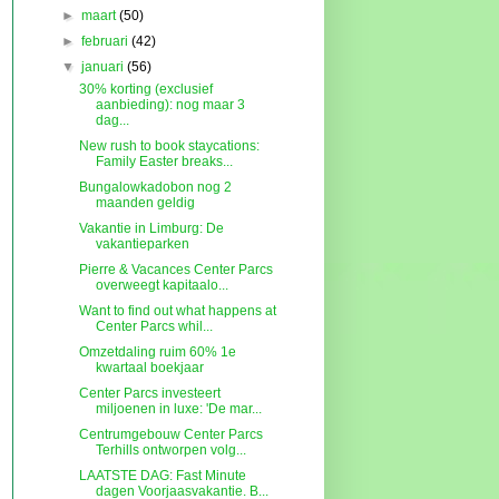
►
maart
(50)
►
februari
(42)
▼
januari
(56)
30% korting (exclusief
aanbieding): nog maar 3
dag...
New rush to book staycations:
Family Easter breaks...
Bungalowkadobon nog 2
maanden geldig
Vakantie in Limburg: De
vakantieparken
Pierre & Vacances Center Parcs
overweegt kapitaalo...
Want to find out what happens at
Center Parcs whil...
Omzetdaling ruim 60% 1e
kwartaal boekjaar
Center Parcs investeert
miljoenen in luxe: 'De mar...
Centrumgebouw Center Parcs
Terhills ontworpen volg...
LAATSTE DAG: Fast Minute
dagen Voorjaasvakantie. B...