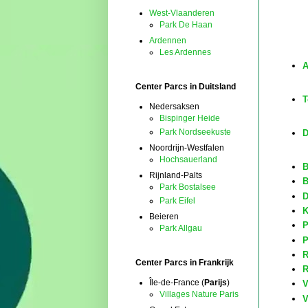
West-Vlaanderen
Park De Haan
Ardennen
Les Ardennes
A
Center Parcs in Duitsland
T
Nedersaksen
Bispinger Heide
Park Nordseekuste
D
Noordrijn-Westfalen
Hochsauerland
B
Rijnland-Palts
B
Park Bostalsee
D
Park Eifel
K
Beieren
P
Park Allgau
P
R
Center Parcs in Frankrijk
R
Île-de-France (
Parijs
)
V
Villages Nature Paris
V