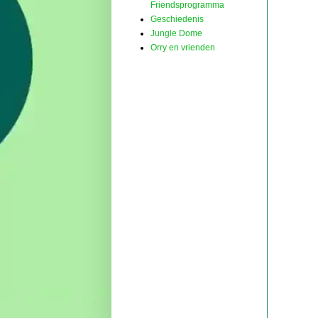
Friendsprogramma
Geschiedenis
Jungle Dome
Orry en vrienden