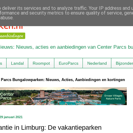
deliver its services and to analyze traffic. Your IP address and
formance and security metrics to ensure quality of service, ge
 abuse.
 Nieuws: Nieuws, acties en aanbiedingen van Center Parcs 
cs
Landal
Roompot
EuroParcs
Nederland
Bijzonde
 Parcs Bungalowparken: Nieuws, Acties, Aanbiedingen en kortingen
29 januari 2021
ntie in Limburg: De vakantieparken