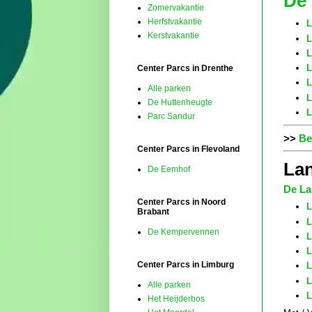
De 
Zomervakantie
Herfstvakantie
L
Kerstvakantie
L
L
L
Center Parcs in Drenthe
L
Alle parken
L
De Huttenheugte
L
Parc Sandur
>>
Be
Center Parcs in Flevoland
La
De Eemhof
De La
Center Parcs in Noord
L
Brabant
L
De Kempervennen
L
L
Center Parcs in Limburg
L
L
Alle parken
L
Het Heijderbos