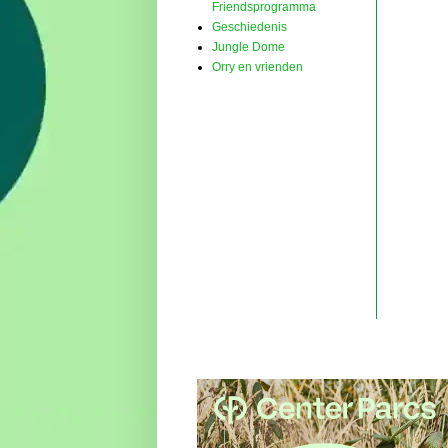
Friendsprogramma
Geschiedenis
Jungle Dome
Orry en vrienden