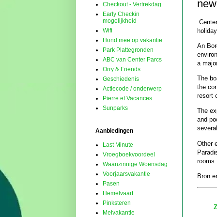
new
Checkout - Vertrekdag
Early Checkin
mogelijkheid
Center
holida
Wifi
Hond mee op vakantie
An Bor
Park Plattegronden
environ
ABC van Center Parcs
a major
Orry & Friends
The bo
Geschiedenis
the con
Actiecode / onderwerp
resort
Pierre et Vacances
Sunparks
The exp
and po
several
Aanbiedingen
Other 
Last Minute
Paradi
Vroegboekvoordeel
rooms.
Waanzinnige Woensdag
Voorjaarsvakantie
Bron en
Pasen
Hemelvaart
Pinksteren
Z
Meivakantie