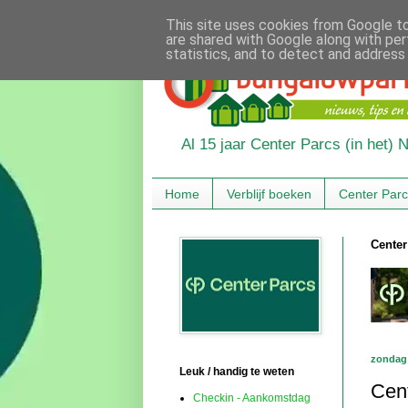
This site uses cookies from Google to 
are shared with Google along with per
statistics, and to detect and address
Al 15 jaar Center Parcs (in het)
Home
Verblijf boeken
Center Par
Center
zondag
Leuk / handig te weten
Cent
Checkin - Aankomstdag