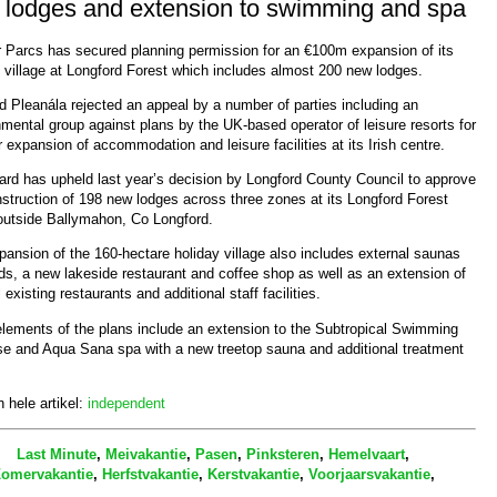
 lodges and extension to swimming and spa
 Parcs has secured planning permission for an €100m expansion of its
y village at Longford Forest which includes almost 200 new lodges.
d Pleanála rejected an appeal by a number of parties including an
mental group against plans by the UK-based operator of leisure resorts for
 expansion of accommodation and leisure facilities at its Irish centre.
ard has upheld last year’s decision by Longford County Council to approve
struction of 198 new lodges across three zones at its Longford Forest
 outside Ballymahon, Co Longford.
ansion of the 160-hectare holiday village also includes external saunas
ds, a new lakeside restaurant and coffee shop as well as an extension of
 existing restaurants and additional staff facilities.
elements of the plans include an extension to the Subtropical Swimming
se and Aqua Sana spa with a new treetop sauna and additional treatment
 hele artikel:
independent
Last Minute
,
Meivakantie
,
Pasen
,
Pinksteren
,
Hemelvaart
,
omervakantie
,
Herfstvakantie
,
Kerstvakantie
,
Voorjaarsvakantie
,