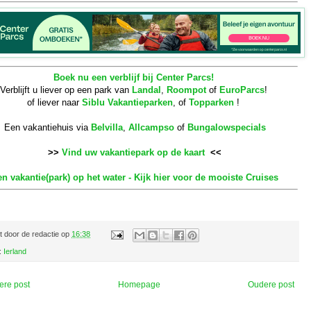
Boek nu een verblijf bij Center Parcs!
Verblijft u liever op een park van
Landal
,
Roompot
of
EuroParcs
!
of liever naar
Siblu Vakantieparken
, of
Topparken
!
Een vakantiehuis via
Belvilla
,
Allcampso
of
Bungalowspecials
>>
Vind uw vakantiepark op de kaart
<<
n vakantie(park) op het water - Kijk hier voor de mooiste Cruises
t door
de redactie
op
16:38
:
Ierland
ere post
Homepage
Oudere post