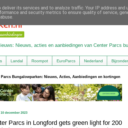
deliver its services and to analyze traffic. Your IP address and
formance and security metrics to ensure quality of service, ge
 abuse.
 Nieuws: Nieuws, acties en aanbiedingen van Center Parcs 
cs
Landal
Roompot
EuroParcs
Nederland
Bijzonde
 Parcs Bungalowparken: Nieuws, Acties, Aanbiedingen en kortingen
 10 december 2023
er Parcs in Longford gets green light for 200