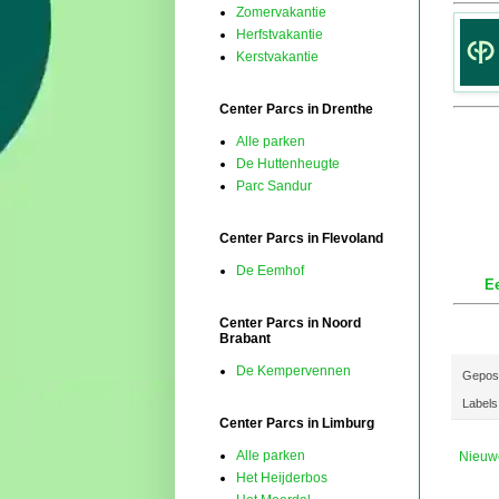
Zomervakantie
Herfstvakantie
Kerstvakantie
Center Parcs in Drenthe
Alle parken
De Huttenheugte
Parc Sandur
Center Parcs in Flevoland
De Eemhof
Ee
Center Parcs in Noord
Brabant
De Kempervennen
Gepos
Labels
Center Parcs in Limburg
Alle parken
Nieuw
Het Heijderbos