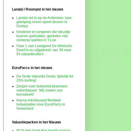
Landal / Roompot in het nieuws
Landal zet in op de Ardennen: luxe
glamping resort opent deuren in
Durbuy
Kinderen en jongeren die steuntje
kunnen gebruiken, genieten van
zomerse spellen in ’t Loo
Fase 1 van Landgoed De Wielsche
Dreef is nu uitgebreid: van 39 naar
54 vakantievilla's
EuroParcs in het nieuws
De Grote Vakantie Deals: tijdelijk tot
25% korting!
Zorgen over toekomst bewoners
vakantiepark: 'Wij voelen ons
benadeeld'
Klarna introduceert flexibele
betaalopties voor EuroParcs in
Nederland
Vakantieparken in het Nieuws
RCN Het Grote Bos breidt aanbod