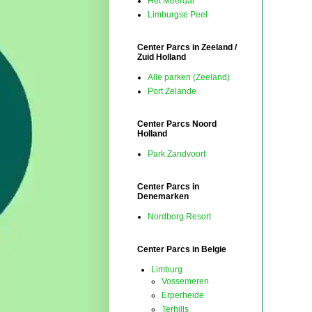
Het Meerdal
Limburgse Peel
Center Parcs in Zeeland /
Zuid Holland
Alle parken (Zeeland)
Port Zelande
Center Parcs Noord
Holland
Park Zandvoort
Center Parcs in
Denemarken
Nordborg Resort
Center Parcs in Belgie
Limburg
Vossemeren
Erperheide
Terhills