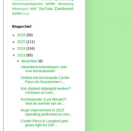
winter
Werkomstandigheden
Winterberg
Zandvoort
YouTube
Wintersport
WNF
zomer
zorg
Blogarchief
►
2026
(58)
►
2025
(111)
►
2024
(104)
▼
2023
(85)
▼
december
(6)
Vakantievoordeeldagen: ook
voor kerstvakantie!
Ontdek het vernieuwde Center
Parcs de Vossemeren i...
Kan digitaal statiegeld werken?
Uit testen in Cent...
Kerstvakantie (Last Minute)?
Voel de warmte van de...
Huge improvement in 2023
operating performance com...
Center Parcs in Longford gets
green light for 200 ...