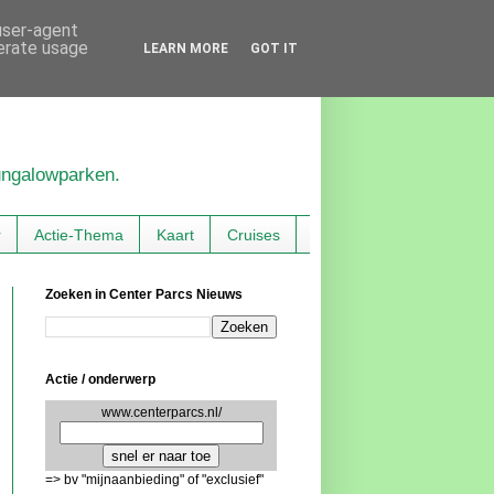
 user-agent
nerate usage
LEARN MORE
GOT IT
bungalowparken.
r
Actie-Thema
Kaart
Cruises
Zoeken in Center Parcs Nieuws
Actie / onderwerp
www.centerparcs.nl/
=> bv "mijnaanbieding" of "exclusief"