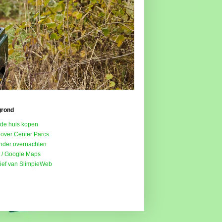
grond
de huis kopen
 over Center Parcs
onder overnachten
t / Google Maps
atief van SlimpieWeb