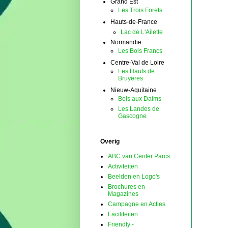
Grand Est
Les Trois Forets
Hauts-de-France
Lac de L'Ailette
Normandie
Les Bois Francs
Centre-Val de Loire
Les Hauts de
Bruyeres
Nieuw-Aquitaine
Bois aux Daims
Les Landes de
Gascogne
Overig
ABC van Center Parcs
Activiteiten
Beelden en Logo's
Brochures en
Magazines
Campagne en Acties
Faciliteiten
Friendly -