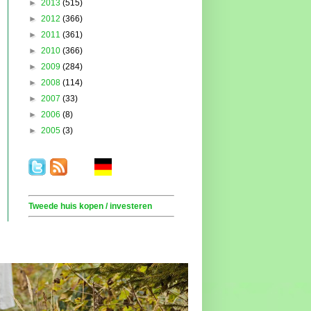
►
2013
(515)
►
2012
(366)
►
2011
(361)
►
2010
(366)
►
2009
(284)
►
2008
(114)
►
2007
(33)
►
2006
(8)
►
2005
(3)
.
. . .
.
. .
Tweede huis kopen / investeren