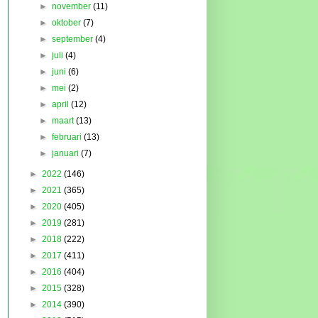
►
november
(11)
►
oktober
(7)
►
september
(4)
►
juli
(4)
►
juni
(6)
►
mei
(2)
►
april
(12)
►
maart
(13)
►
februari
(13)
►
januari
(7)
►
2022
(146)
►
2021
(365)
►
2020
(405)
►
2019
(281)
►
2018
(222)
►
2017
(411)
►
2016
(404)
►
2015
(328)
►
2014
(390)