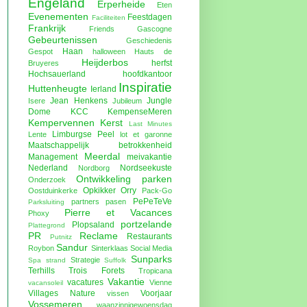
Engeland
Erperheide
Eten
Evenementen
Feestdagen
Faciliteiten
Frankrijk
Friends
Gascogne
Gebeurtenissen
Geschiedenis
Haan
Gespot
halloween
Hauts de
Heijderbos
herfst
Bruyeres
Hochsauerland
hoofdkantoor
Inspiratie
Huttenheugte
Ierland
Jean Henkens
Jungle
Isere
Jubileum
Dome
KCC
KempenseMeren
Kempervennen
Kerst
Last Minutes
Limburgse Peel
Lente
lot et garonne
Maatschappelijk betrokkenheid
Meerdal
Management
meivakantie
Nederland
Nordseekuste
Nordborg
Ontwikkeling parken
Onderzoek
Opkikker
Orry
Oostduinkerke
Pack-Go
PePeTeVe
partners
pasen
Parksluiting
Pierre et Vacances
Phoxy
portzelande
Plopsaland
Plattegrond
PR
Reclame
Restaurants
Putnitz
Sandur
Roybon
Sinterklaas
Social Media
Sunparks
Strategie
Spa
strand
Suffolk
Terhills
Trois Forets
Tropicana
Vakantie
vacatures
Vienne
vacansoleil
Villages Nature
Voorjaar
vissen
Vossemeren
waanzinnigewoensdag