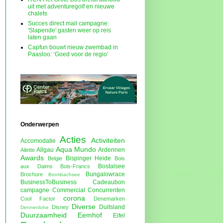
uit met adventuregolf en nieuwe
chalets
Succes direct mail campagne:
'Slapende' gasten weer op reis
laten gaan
Capfun bouwt nieuw zwembad in
Paasloo: ‘Goed voor de regio’
Onderwerpen
Acties
Activiteiten
Accomodatie
Aqua Mundo
Allgau
Ardennen
Ailette
Awards
Bispinger Heide
Belgie
Bois
Bostalsee
aux Daims
Bois-Francs
Bungalowrace
Brochure
Brombachsee
BusinessToBusiness
Cadeaubon
campagne
Commercial
Concurrenten
corona
Cool Factor
Denemarken
Diverse
Duitsland
Disney
Dennenlohe
Duurzaamheid
Eemhof
Eifel