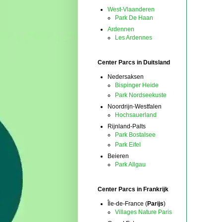
West-Vlaanderen
Park De Haan
Ardennen
Les Ardennes
Center Parcs in Duitsland
Nedersaksen
Bispinger Heide
Park Nordseekuste
Noordrijn-Westfalen
Hochsauerland
Rijnland-Palts
Park Bostalsee
Park Eifel
Beieren
Park Allgau
Center Parcs in Frankrijk
Île-de-France (
Parijs
)
Villages Nature Paris