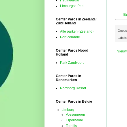
Het Meerdal
Limburgse Peel
Ee
Center Parcs in Zeeland /
Zuid Holland
Gepos
Alle parken (Zeeland)
Port Zelande
Labels
Center Parcs Noord
Nieuw
Holland
Park Zandvoort
Center Parcs in
Denemarken
Nordborg Resort
Center Parcs in Belgie
Limburg
Vossemeren
Erperheide
Terhills