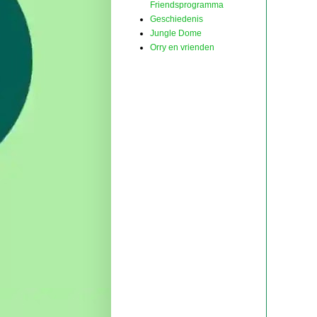
Friendsprogramma
Geschiedenis
Jungle Dome
Orry en vrienden