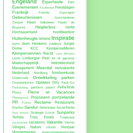
Engeland
Erperheide
Eten
Evenementen
Feestdagen
Faciliteiten
Frankrijk
Friends
Gascogne
Gebeurtenissen
Geschiedenis
Haan
Gespot
halloween
Hauts de
Heijderbos
herfst
Bruyeres
Hochsauerland
hoofdkantoor
Inspiratie
Huttenheugte
Ierland
Jean Henkens
Jungle
Isere
Jubileum
Dome
KCC
KempenseMeren
Kempervennen
Kerst
Last Minutes
Limburgse Peel
Lente
lot et garonne
Maatschappelijk betrokkenheid
Meerdal
Management
meivakantie
Nederland
Nordseekuste
Nordborg
Ontwikkeling parken
Onderzoek
Opkikker
Orry
Oostduinkerke
Pack-Go
PePeTeVe
partners
pasen
Parksluiting
Pierre et Vacances
Phoxy
portzelande
Plopsaland
Plattegrond
PR
Reclame
Restaurants
Putnitz
Sandur
Roybon
Sinterklaas
Social Media
Sunparks
Strategie
Spa
strand
Suffolk
Terhills
Trois Forets
Tropicana
Vakantie
vacatures
Vienne
vacansoleil
Villages Nature
Voorjaar
vissen
Vossemeren
waanzinnigewoensdag