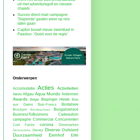
uit met adventuregolf en nieuwe
chalets
Succes direct mail campagne:
'Slapende' gasten weer op reis
laten gaan
Capfun bouwt nieuw zwembad in
Paasloo: ‘Goed voor de regio’
Onderwerpen
Acties
Activiteiten
Accomodatie
Aqua Mundo
Allgau
Ardennen
Ailette
Awards
Bispinger Heide
Belgie
Bois
Bostalsee
aux Daims
Bois-Francs
Bungalowrace
Brochure
Brombachsee
BusinessToBusiness
Cadeaubon
campagne
Commercial
Concurrenten
corona
Cool Factor
Denemarken
Diverse
Duitsland
Disney
Dennenlohe
Duurzaamheid
Eemhof
Eifel