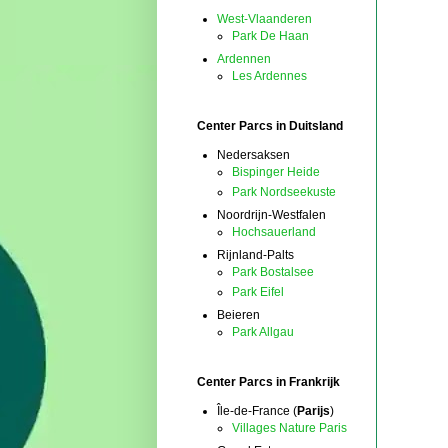
West-Vlaanderen
Park De Haan
Ardennen
Les Ardennes
Center Parcs in Duitsland
Nedersaksen
Bispinger Heide
Park Nordseekuste
Noordrijn-Westfalen
Hochsauerland
Rijnland-Palts
Park Bostalsee
Park Eifel
Beieren
Park Allgau
Center Parcs in Frankrijk
Île-de-France (
Parijs
)
Villages Nature Paris