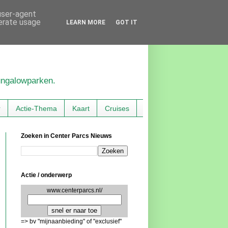
 user-agent
nerate usage
LEARN MORE
GOT IT
bungalowparken.
r
Actie-Thema
Kaart
Cruises
Zoeken in Center Parcs Nieuws
Actie / onderwerp
www.centerparcs.nl/
=> bv "mijnaanbieding" of "exclusief"