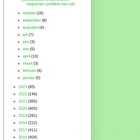
begonnen: profiteer van extr...
►
oktober
(16)
►
september
(8)
►
augustus
(4)
►
juli
(7)
►
juni
(3)
►
mei
(5)
►
april
(10)
►
maart
(3)
►
februari
(4)
►
januari
(5)
►
2023
(85)
►
2022
(146)
►
2021
(365)
►
2020
(405)
►
2019
(281)
►
2018
(222)
►
2017
(411)
►
2016
(404)