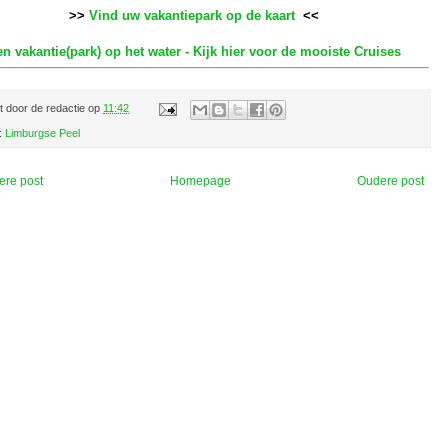
>>
Vind uw vakantiepark op de kaart
<<
n vakantie(park) op het water - Kijk hier voor de mooiste Cruises
t door
de redactie
op
11:42
:
Limburgse Peel
ere post
Homepage
Oudere post