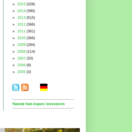
►
2015
(328)
►
2014
(390)
►
2013
(515)
►
2012
(366)
►
2011
(361)
►
2010
(366)
►
2009
(284)
►
2008
(114)
►
2007
(33)
►
2006
(8)
►
2005
(3)
.
. . .
.
. .
Tweede huis kopen / investeren