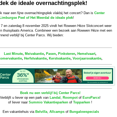
dek de ideale overnachtingsplek!
k naar een fijne overnachtingsplek vlakbij het concert? Dan is
Center
Limburgse Peel of Het Meerdal de ideale plek
!
g 7 en zaterdag 8 november 2025 vindt het Rowwen Hèze Slotconcert weer
 in thuisplaats America. Combineer een bezoek aan Rowwen Hèze met een
nend verblijf bij Center Parcs. Wij bieden:
Last Minute
,
Meivakantie
,
Pasen
,
Pinksteren
,
Hemelvaart
,
omervakantie
,
Herfstvakantie
,
Kerstvakantie
,
Voorjaarsvakantie
,
Boek nu een verblijf bij Center Parcs!
Verblijft u liever op een park van
Landal
,
Roompot
of
EuroParcs
!
of liever naar
Summio Vakantieparken
of
Topparken
!
Een vakantiehuis via
Belvilla
,
Allcamps
of
Bungalowspecials