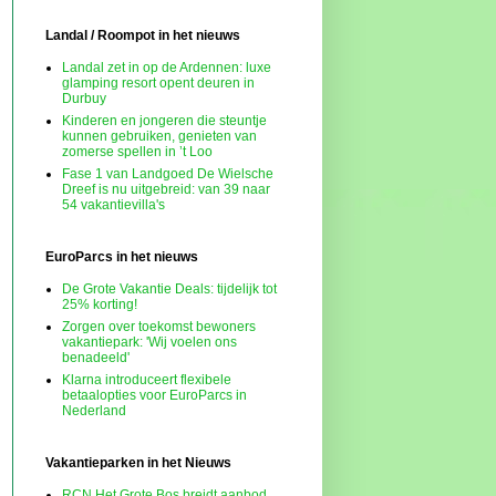
Landal / Roompot in het nieuws
Landal zet in op de Ardennen: luxe
glamping resort opent deuren in
Durbuy
Kinderen en jongeren die steuntje
kunnen gebruiken, genieten van
zomerse spellen in ’t Loo
Fase 1 van Landgoed De Wielsche
Dreef is nu uitgebreid: van 39 naar
54 vakantievilla's
EuroParcs in het nieuws
De Grote Vakantie Deals: tijdelijk tot
25% korting!
Zorgen over toekomst bewoners
vakantiepark: 'Wij voelen ons
benadeeld'
Klarna introduceert flexibele
betaalopties voor EuroParcs in
Nederland
Vakantieparken in het Nieuws
RCN Het Grote Bos breidt aanbod