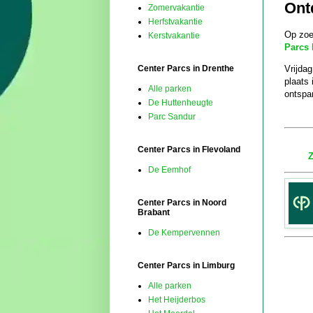
Ont
Zomervakantie
Herfstvakantie
Op zoe
Kerstvakantie
Parcs 
Vrijda
Center Parcs in Drenthe
plaats
Alle parken
ontspan
De Huttenheugte
Parc Sandur
Center Parcs in Flevoland
Z
De Eemhof
Center Parcs in Noord
Brabant
De Kempervennen
Center Parcs in Limburg
Alle parken
Het Heijderbos