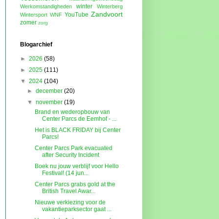
winter
Werkomstandigheden
Winterberg
Zandvoort
YouTube
Wintersport
WNF
zomer
zorg
Blogarchief
►
2026
(58)
►
2025
(111)
▼
2024
(104)
►
december
(20)
▼
november
(19)
Brand en wederopbouw van
Center Parcs de Eemhof - ...
Het is BLACK FRIDAY bij Center
Parcs!
Center Parcs Park evacuated
after Security Incident
Boek nu jouw verblijf voor Hello
Festival! (14 jun...
Center Parcs grabs gold at the
British Travel Awar...
Nieuwe verkiezing voor de
vakantieparksector gaat ...