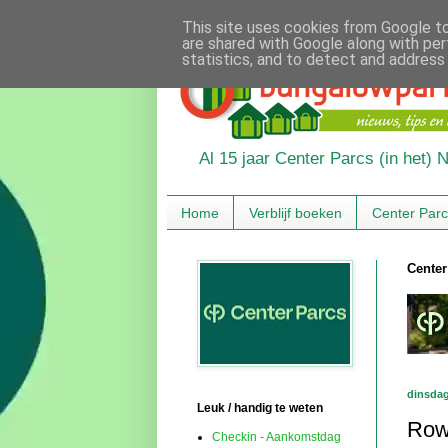
This site uses cookies from Google to 
are shared with Google along with per
statistics, and to detect and address
Al 15 jaar Center Parcs (in het)
Home
Verblijf boeken
Center Par
Center
dinsda
Leuk / handig te weten
Row
Checkin - Aankomstdag