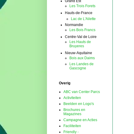
Grand Est
Les Trois Forets
Hauts-de-France
Lac de L'Ailette
Normandie
Les Bois Francs
Centre-Val de Loire
Les Hauts de
Bruyeres
Nieuw-Aquitaine
Bois aux Daims
Les Landes de
Gascogne
Overig
ABC van Center Parcs
Activiteiten
Beelden en Logo's
Brochures en
Magazines
Campagne en Acties
Faciliteiten
Friendly -