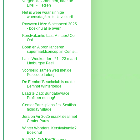
Vergeet de Ardennen, naar de
Eifel! - Fietsen
Het is weer waanzinnige
woensdag! exclusieve korti...
Rowwen Héze Slotconcert 2025
- boek nu al je overn...
Kerstvakantie Last Mintues! Op =
Op!
Boon en Albron lanceren
supermarktconcept in Cente...
Latin Weekender - 21 - 23 maart
Limburgse Peel
Voordelig samen weg met de
Postcode Loterij
De Eemhof Beachclub is nu de
Eemhof Winterlodge
Laatste Dag: Bungalowrace
Profiteer nu nog!
Center Parcs plans first Scottish
holiday village
Jera on Air 2025 maakt deal met
Center Parcs
Winter Wonders: Kerstvakantie?
Boek nu!
BUNGALOW RACE is weer