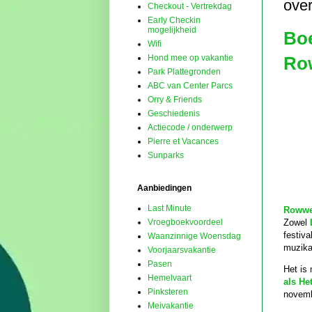
over
Checkout - Vertrekdag
Early Checkin
mogelijkheid
Boe
Wifi
Ro
Hond mee op vakantie
Park Plattegronden
ABC van Center Parcs
Orry & Friends
Geschiedenis
Actiecode / onderwerp
Pierre et Vacances
Sunparks
Aanbiedingen
Last Minute
Rowwe
Zowel
L
Vroegboekvoordeel
festiva
Waanzinnige Woensdag
muzika
Voorjaarsvakantie
Pasen
Het is
Hemelvaart
als He
Pinksteren
novemb
Meivakantie