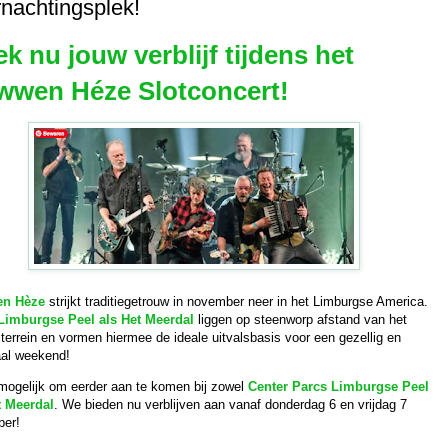
nachtingsplek!
k nu jouw verblijf tijdens het
wwen Héze Slotconcert!
n Hèze
strijkt traditiegetrouw in november neer in het Limburgse America.
imburgse Peel als Het Meerdal
liggen op steenworp afstand van het
lterrein en vormen hiermee de ideale uitvalsbasis voor een gezellig en
al weekend!
 mogelijk om eerder aan te komen bij zowel
Center Parcs Limburgse Peel
t Meerdal
. We bieden nu verblijven aan vanaf donderdag 6 en vrijdag 7
er!