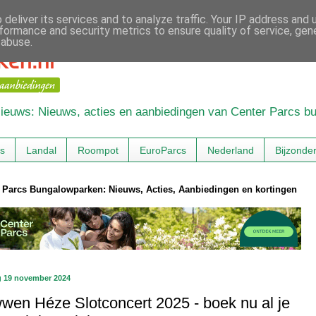
deliver its services and to analyze traffic. Your IP address and
formance and security metrics to ensure quality of service, ge
 abuse.
 Nieuws: Nieuws, acties en aanbiedingen van Center Parcs 
cs
Landal
Roompot
EuroParcs
Nederland
Bijzonde
 Parcs Bungalowparken: Nieuws, Acties, Aanbiedingen en kortingen
g 19 november 2024
wen Héze Slotconcert 2025 - boek nu al je