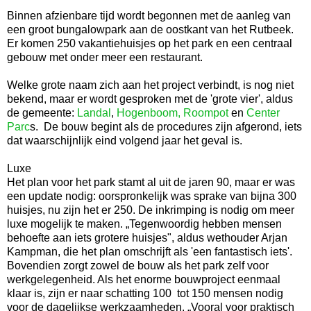
Binnen afzienbare tijd wordt begonnen met de aanleg van
een groot bungalowpark aan de oostkant van het Rutbeek.
Er komen 250 vakantiehuisjes op het park en een centraal
gebouw met onder meer een restaurant.
Welke grote naam zich aan het project verbindt, is nog niet
bekend, maar er wordt gesproken met de 'grote vier', aldus
de gemeente:
Landal
,
Hogenboom, Roompot
en
Center
Parc
s. De bouw begint als de procedures zijn afgerond, iets
dat waarschijnlijk eind volgend jaar het geval is.
Luxe
Het plan voor het park stamt al uit de jaren 90, maar er was
een update nodig: oorspronkelijk was sprake van bijna 300
huisjes, nu zijn het er 250. De inkrimping is nodig om meer
luxe mogelijk te maken. „Tegenwoordig hebben mensen
behoefte aan iets grotere huisjes", aldus wethouder Arjan
Kampman, die het plan omschrijft als 'een fantastisch iets'.
Bovendien zorgt zowel de bouw als het park zelf voor
werkgelegenheid. Als het enorme bouwproject eenmaal
klaar is, zijn er naar schatting 100 tot 150 mensen nodig
voor de dagelijkse werkzaamheden. „Vooral voor praktisch