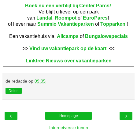
Boek nu een verblijf bij Center Parcs!
Verblijft u liever op een park
van
Landal
,
Roompot
of
EuroParcs
!
of liever naar
Summio Vakantieparken
of
Topparken
!
Een vakantiehuis via
Allcamps
of
Bungalowspecials
>>
Vind uw vakantiepark op de kaart
<<
Linktree Nieuws over vakantieparken
de redactie
op
09:05
Delen
‹
›
Homepage
Internetversie tonen