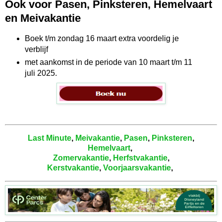
Ook voor Pasen, Pinksteren, Hemelvaart
en Meivakantie
Boek t/m zondag 16 maart extra voordelig je
verblijf
met aankomst in de periode van 10 maart t/m 11
juli 2025.
Last Minute
,
Meivakantie
,
Pasen
,
Pinksteren
,
Hemelvaart
,
Zomervakantie
,
Herfstvakantie
,
Kerstvakantie
,
Voorjaarsvakantie
,