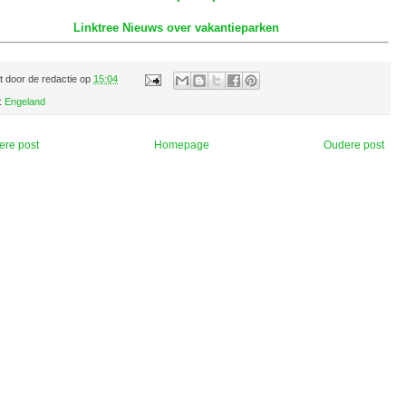
Linktree Nieuws over vakantieparken
t door
de redactie
op
15:04
:
Engeland
ere post
Homepage
Oudere post