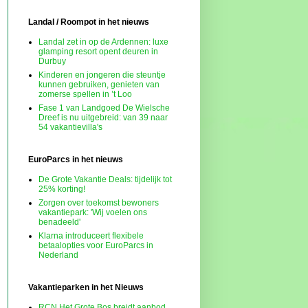
Landal / Roompot in het nieuws
Landal zet in op de Ardennen: luxe
glamping resort opent deuren in
Durbuy
Kinderen en jongeren die steuntje
kunnen gebruiken, genieten van
zomerse spellen in ’t Loo
Fase 1 van Landgoed De Wielsche
Dreef is nu uitgebreid: van 39 naar
54 vakantievilla's
EuroParcs in het nieuws
De Grote Vakantie Deals: tijdelijk tot
25% korting!
Zorgen over toekomst bewoners
vakantiepark: 'Wij voelen ons
benadeeld'
Klarna introduceert flexibele
betaalopties voor EuroParcs in
Nederland
Vakantieparken in het Nieuws
RCN Het Grote Bos breidt aanbod