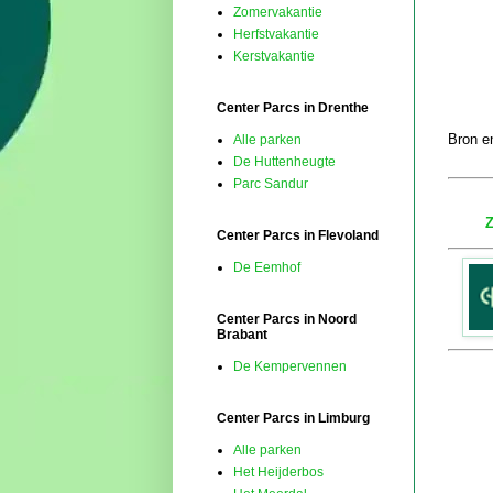
Zomervakantie
Herfstvakantie
Kerstvakantie
Center Parcs in Drenthe
Bron en
Alle parken
De Huttenheugte
Parc Sandur
Z
Center Parcs in Flevoland
De Eemhof
Center Parcs in Noord
Brabant
De Kempervennen
Center Parcs in Limburg
Alle parken
Het Heijderbos