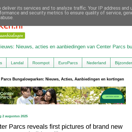
deliver its services and to analyze traffic. Your IP address and
formance and security metrics to ensure quality of service, ge
 abuse.
 Nieuws: Nieuws, acties en aanbiedingen van Center Parcs 
cs
Landal
Roompot
EuroParcs
Nederland
Bijzonde
 Parcs Bungalowparken: Nieuws, Acties, Aanbiedingen en kortingen
g 2 augustus 2025
er Parcs reveals first pictures of brand new