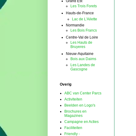
Grand Est
Les Trois Forets
Hauts-de-France
Lac de L'Ailette
Normandie
Les Bois Francs
Centre-Val de Loire
Les Hauts de
Bruyeres
Nieuw-Aquitaine
Bois aux Daims
Les Landes de
Gascogne
Overig
ABC van Center Parcs
Activiteiten
Beelden en Logo's
Brochures en
Magazines
Campagne en Acties
Faciliteiten
Friendly -