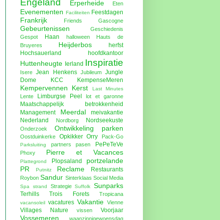
Engeland
Erperheide
Eten
Evenementen
Feestdagen
Faciliteiten
Frankrijk
Friends
Gascogne
Gebeurtenissen
Geschiedenis
Haan
Gespot
halloween
Hauts de
Heijderbos
herfst
Bruyeres
Hochsauerland
hoofdkantoor
Inspiratie
Huttenheugte
Ierland
Jean Henkens
Jungle
Isere
Jubileum
Dome
KCC
KempenseMeren
Kempervennen
Kerst
Last Minutes
Limburgse Peel
Lente
lot et garonne
Maatschappelijk betrokkenheid
Meerdal
Management
meivakantie
Nederland
Nordseekuste
Nordborg
Ontwikkeling parken
Onderzoek
Opkikker
Orry
Oostduinkerke
Pack-Go
PePeTeVe
partners
pasen
Parksluiting
Pierre et Vacances
Phoxy
portzelande
Plopsaland
Plattegrond
PR
Reclame
Restaurants
Putnitz
Sandur
Roybon
Sinterklaas
Social Media
Sunparks
Strategie
Spa
strand
Suffolk
Terhills
Trois Forets
Tropicana
Vakantie
vacatures
Vienne
vacansoleil
Villages Nature
Voorjaar
vissen
Vossemeren
waanzinnigewoensdag