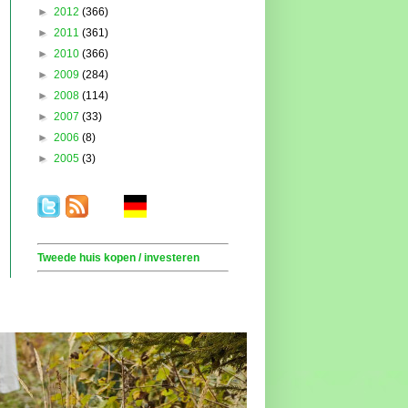
►
2012
(366)
►
2011
(361)
►
2010
(366)
►
2009
(284)
►
2008
(114)
►
2007
(33)
►
2006
(8)
►
2005
(3)
.
. . .
.
. .
Tweede huis kopen / investeren