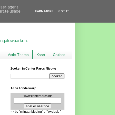
 user-agent
nerate usage
LEARN MORE
GOT IT
bungalowparken.
r
Actie-Thema
Kaart
Cruises
Zoeken in Center Parcs Nieuws
Actie / onderwerp
www.centerparcs.nl/
=> bv "mijnaanbieding" of "exclusief"