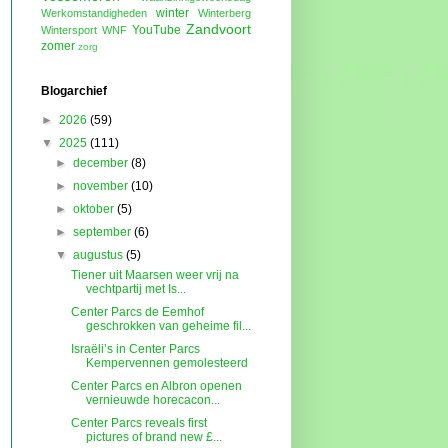
winter
Werkomstandigheden
Winterberg
Zandvoort
YouTube
Wintersport
WNF
zomer
zorg
Blogarchief
►
2026
(59)
▼
2025
(111)
►
december
(8)
►
november
(10)
►
oktober
(5)
►
september
(6)
▼
augustus
(5)
Tiener uit Maarsen weer vrij na
vechtpartij met Is...
Center Parcs de Eemhof
geschrokken van geheime fil...
Israëli’s in Center Parcs
Kempervennen gemolesteerd
Center Parcs en Albron openen
vernieuwde horecacon...
Center Parcs reveals first
pictures of brand new £...