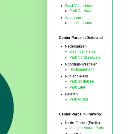
West-Vlaanderen
Park De Haan
Ardennen
Les Ardennes
Center Parcs in Duitsland
Nedersaksen
Bispinger Heide
Park Nordseekuste
Noordrijn-Westfalen
Hochsauerland
Rijnland-Palts
Park Bostalsee
Park Eifel
Beieren
Park Allgau
Center Parcs in Frankrijk
Île-de-France (
Parijs
)
Villages Nature Paris