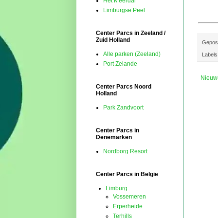
Het Meerdal
Limburgse Peel
Center Parcs in Zeeland /
Zuid Holland
Gepos
Alle parken (Zeeland)
Labels
Port Zelande
Nieuw
Center Parcs Noord
Holland
Park Zandvoort
Center Parcs in
Denemarken
Nordborg Resort
Center Parcs in Belgie
Limburg
Vossemeren
Erperheide
Terhills