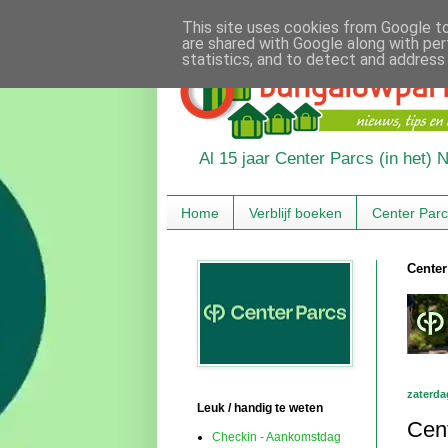
This site uses cookies from Google to 
are shared with Google along with per
statistics, and to detect and address
Al 15 jaar Center Parcs (in het)
Home
Verblijf boeken
Center Par
Center
zaterda
Leuk / handig te weten
Cent
Checkin - Aankomstdag