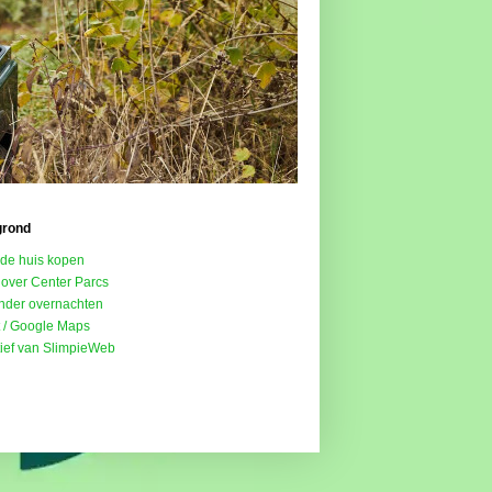
grond
de huis kopen
 over Center Parcs
onder overnachten
t / Google Maps
atief van SlimpieWeb