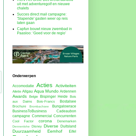
uit met adventuregolf en nieuwe
chalets
Succes direct mail campagne:
'Slapende' gasten weer op reis
laten gaan
Capfun bouwt nieuw zwembad in
Paasloo: ‘Goed voor de regio’
Onderwerpen
Acties
Activiteiten
Accomodatie
Aqua Mundo
Allgau
Ardennen
Ailette
Awards
Bispinger Heide
Belgie
Bois
Bostalsee
aux Daims
Bois-Francs
Bungalowrace
Brochure
Brombachsee
BusinessToBusiness
Cadeaubon
campagne
Commercial
Concurrenten
corona
Cool Factor
Denemarken
Diverse
Duitsland
Disney
Dennenlohe
Duurzaamheid
Eemhof
Eifel