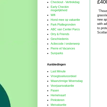
£400
Checkout - Vertrekdag
Early Checkin
mogelijkheid
‘Thousa
grassla
Wifi
new app
Hond mee op vakantie
with a
Park Plattegronden
to prot
ABC van Center Parcs
Scotla
Orry & Friends
Geschiedenis
Actiecode / onderwerp
Pierre et Vacances
Sunparks
Aanbiedingen
Last Minute
Vroegboekvoordeel
Waanzinnige Woensdag
Voorjaarsvakantie
Pasen
Hemelvaart
Pinksteren
Meivakantie