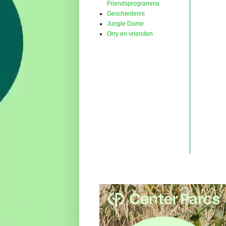
Friendsprogramma
Geschiedenis
Jungle Dome
Orry en vrienden