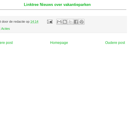
Linktree Nieuws over vakantieparken
t door
de redactie
op
14:14
:
Acties
ere post
Homepage
Oudere post