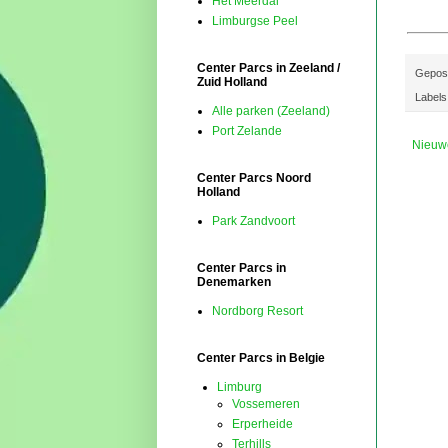
Het Meerdal
Limburgse Peel
Center Parcs in Zeeland /
Gepos
Zuid Holland
Labels
Alle parken (Zeeland)
Port Zelande
Nieuw
Center Parcs Noord
Holland
Park Zandvoort
Center Parcs in
Denemarken
Nordborg Resort
Center Parcs in Belgie
Limburg
Vossemeren
Erperheide
Terhills