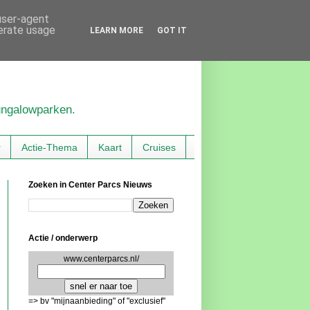
 user-agent
nerate usage
LEARN MORE
GOT IT
bungalowparken.
r
Actie-Thema
Kaart
Cruises
Zoeken in Center Parcs Nieuws
Actie / onderwerp
www.centerparcs.nl/
=> bv "mijnaanbieding" of "exclusief"