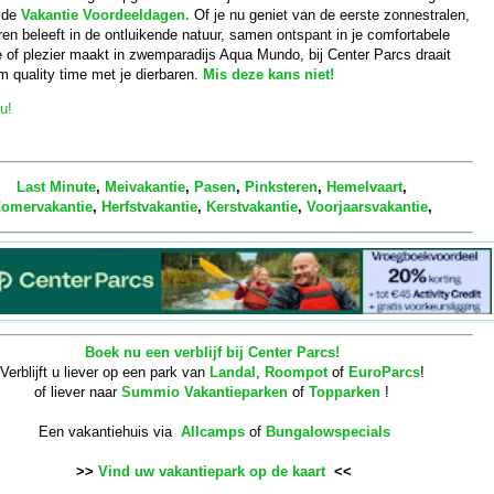
s de
Vakantie Voordeeldagen.
Of je nu geniet van de eerste zonnestralen,
en beleeft in de ontluikende natuur, samen ontspant in je comfortabele
e of plezier maakt in zwemparadijs Aqua Mundo, bij Center Parcs draait
m quality time met je dierbaren.
Mis deze kans niet!
u!
Last Minute
,
Meivakantie
,
Pasen
,
Pinksteren
,
Hemelvaart
,
omervakantie
,
Herfstvakantie
,
Kerstvakantie
,
Voorjaarsvakantie
,
Boek nu een verblijf bij Center Parcs!
Verblijft u liever op een park van
Landal
,
Roompot
of
EuroParcs
!
of liever naar
Summio Vakantieparken
of
Topparken
!
Een vakantiehuis via
Allcamps
of
Bungalowspecials
>>
Vind uw vakantiepark op de kaart
<<