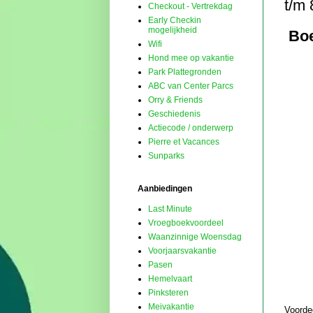
t/m 
Checkout - Vertrekdag
Early Checkin
mogelijkheid
Boe
Wifi
Hond mee op vakantie
Park Plattegronden
ABC van Center Parcs
Orry & Friends
Geschiedenis
Actiecode / onderwerp
Pierre et Vacances
Sunparks
Aanbiedingen
Last Minute
Vroegboekvoordeel
Waanzinnige Woensdag
Voorjaarsvakantie
Pasen
Hemelvaart
Pinksteren
Meivakantie
Voorde