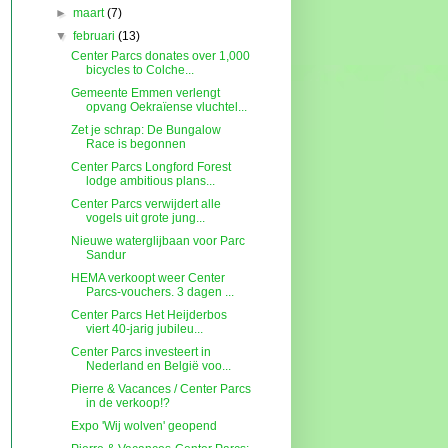
►
maart
(7)
▼
februari
(13)
Center Parcs donates over 1,000
bicycles to Colche...
Gemeente Emmen verlengt
opvang Oekraïense vluchtel...
Zet je schrap: De Bungalow
Race is begonnen
Center Parcs Longford Forest
lodge ambitious plans...
Center Parcs verwijdert alle
vogels uit grote jung...
Nieuwe waterglijbaan voor Parc
Sandur
HEMA verkoopt weer Center
Parcs-vouchers. 3 dagen ...
Center Parcs Het Heijderbos
viert 40-jarig jubileu...
Center Parcs investeert in
Nederland en België voo...
Pierre & Vacances / Center Parcs
in de verkoop!?
Expo 'Wij wolven' geopend