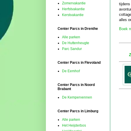
Zomervakantie
tijden
avontur
Herfstvakantie
cottag
Kerstvakantie
alles o
Center Parcs in Drenthe
Boek n
Alle parken
De Huttenheugte
Parc Sandur
Z
Center Parcs in Flevoland
De Eemhof
Center Parcs in Noord
Brabant
De Kempervennen
Center Parcs in Limburg
Alle parken
Het Heijderbos