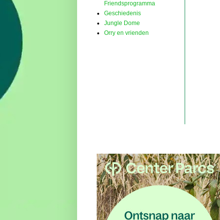
Friendsprogramma
Geschiedenis
Jungle Dome
Orry en vrienden