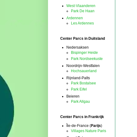
West-Vlaanderen
Park De Haan
Ardennen
Les Ardennes
Center Parcs in Duitsland
Nedersaksen
Bispinger Heide
Park Nordseekuste
Noordrijn-Westfalen
Hochsauerland
Rijnland-Palts
Park Bostalsee
Park Eifel
Beieren
Park Allgau
Center Parcs in Frankrijk
Île-de-France (
Parijs
)
Villages Nature Paris