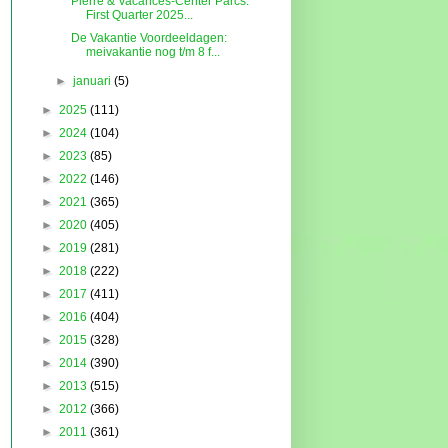
Pierre & Vacances-Center Parcs:
First Quarter 2025...
De Vakantie Voordeeldagen:
meivakantie nog t/m 8 f...
►
januari
(5)
►
2025
(111)
►
2024
(104)
►
2023
(85)
►
2022
(146)
►
2021
(365)
►
2020
(405)
►
2019
(281)
►
2018
(222)
►
2017
(411)
►
2016
(404)
►
2015
(328)
►
2014
(390)
►
2013
(515)
►
2012
(366)
►
2011
(361)