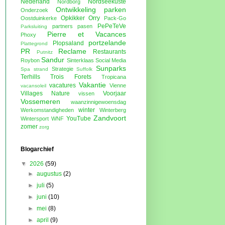
Nederland
Nordseekuste
Nordborg
Ontwikkeling parken
Onderzoek
Opkikker
Orry
Oostduinkerke
Pack-Go
PePeTeVe
partners
pasen
Parksluiting
Pierre et Vacances
Phoxy
portzelande
Plopsaland
Plattegrond
PR
Reclame
Restaurants
Putnitz
Sandur
Roybon
Sinterklaas
Social Media
Sunparks
Strategie
Spa
strand
Suffolk
Terhills
Trois Forets
Tropicana
Vakantie
vacatures
Vienne
vacansoleil
Villages Nature
Voorjaar
vissen
Vossemeren
waanzinnigewoensdag
winter
Werkomstandigheden
Winterberg
Zandvoort
YouTube
Wintersport
WNF
zomer
zorg
Blogarchief
▼
2026
(59)
►
augustus
(2)
►
juli
(5)
►
juni
(10)
►
mei
(8)
►
april
(9)