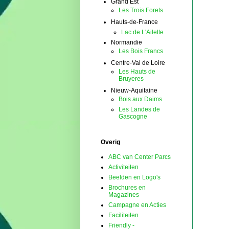
Grand Est
Les Trois Forets
Hauts-de-France
Lac de L'Ailette
Normandie
Les Bois Francs
Centre-Val de Loire
Les Hauts de
Bruyeres
Nieuw-Aquitaine
Bois aux Daims
Les Landes de
Gascogne
Overig
ABC van Center Parcs
Activiteiten
Beelden en Logo's
Brochures en
Magazines
Campagne en Acties
Faciliteiten
Friendly -