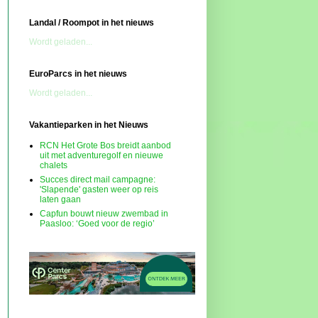
Landal / Roompot in het nieuws
Wordt geladen...
EuroParcs in het nieuws
Wordt geladen...
Vakantieparken in het Nieuws
RCN Het Grote Bos breidt aanbod
uit met adventuregolf en nieuwe
chalets
Succes direct mail campagne:
'Slapende' gasten weer op reis
laten gaan
Capfun bouwt nieuw zwembad in
Paasloo: ‘Goed voor de regio’