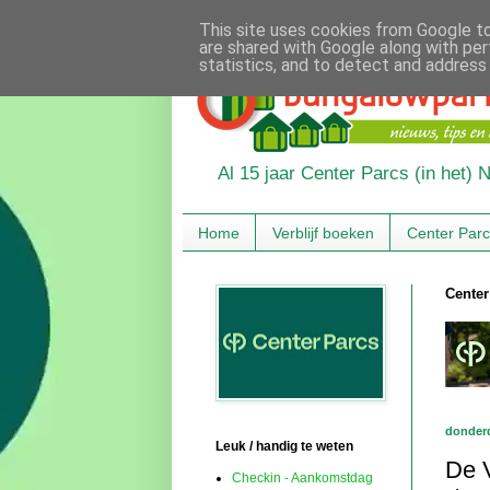
This site uses cookies from Google to 
are shared with Google along with per
statistics, and to detect and address
Al 15 jaar Center Parcs (in het)
Home
Verblijf boeken
Center Par
Center
donderd
Leuk / handig te weten
De 
Checkin - Aankomstdag