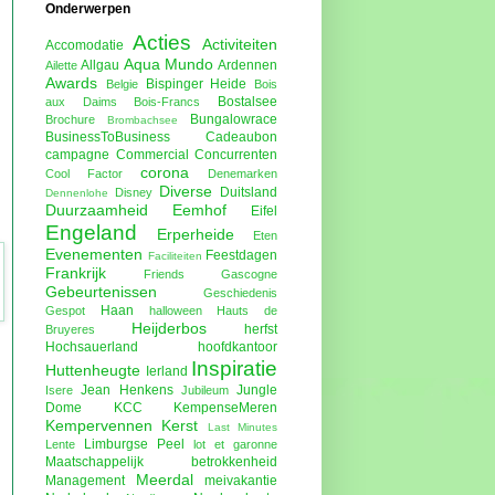
Onderwerpen
Acties
Activiteiten
Accomodatie
Aqua Mundo
Allgau
Ardennen
Ailette
Awards
Bispinger Heide
Belgie
Bois
Bostalsee
aux Daims
Bois-Francs
Bungalowrace
Brochure
Brombachsee
BusinessToBusiness
Cadeaubon
campagne
Commercial
Concurrenten
corona
Cool Factor
Denemarken
Diverse
Duitsland
Disney
Dennenlohe
Duurzaamheid
Eemhof
Eifel
Engeland
Erperheide
Eten
Evenementen
Feestdagen
Faciliteiten
Frankrijk
Friends
Gascogne
Gebeurtenissen
Geschiedenis
Haan
Gespot
halloween
Hauts de
Heijderbos
herfst
Bruyeres
Hochsauerland
hoofdkantoor
Inspiratie
Huttenheugte
Ierland
Jean Henkens
Jungle
Isere
Jubileum
Dome
KCC
KempenseMeren
Kempervennen
Kerst
Last Minutes
Limburgse Peel
Lente
lot et garonne
Maatschappelijk betrokkenheid
Meerdal
Management
meivakantie