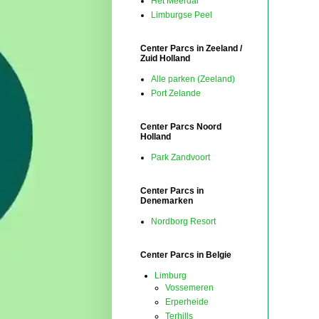
Het Meerdal
Limburgse Peel
Center Parcs in Zeeland /
Zuid Holland
Alle parken (Zeeland)
Port Zelande
Center Parcs Noord
Holland
Park Zandvoort
Center Parcs in
Denemarken
Nordborg Resort
Center Parcs in Belgie
Limburg
Vossemeren
Erperheide
Terhills