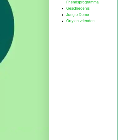
Friendsprogramma
Geschiedenis
Jungle Dome
Orry en vrienden