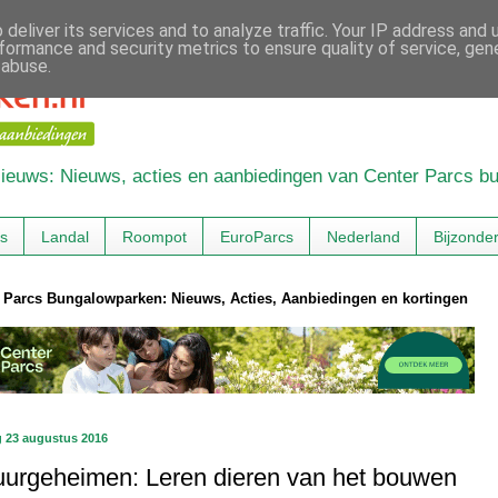
deliver its services and to analyze traffic. Your IP address and
formance and security metrics to ensure quality of service, ge
 abuse.
 Nieuws: Nieuws, acties en aanbiedingen van Center Parcs 
cs
Landal
Roompot
EuroParcs
Nederland
Bijzonde
 Parcs Bungalowparken: Nieuws, Acties, Aanbiedingen en kortingen
 23 augustus 2016
uurgeheimen: Leren dieren van het bouwen