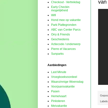
van
Checkout - Vertrekdag
Early Checkin
mogelijkheid
Wifi
Hond mee op vakantie
Park Plattegronden
ABC van Center Parcs
Orry & Friends
Geschiedenis
Actiecode / onderwerp
Pierre et Vacances
Sunparks
Aanbiedingen
Last Minute
Vroegboekvoordeel
Waanzinnige Woensdag
Voorjaarsvakantie
Pasen
Gepos
Hemelvaart
Pinksteren
Labels
Meivakantie