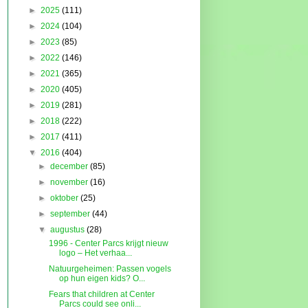
►
2025
(111)
►
2024
(104)
►
2023
(85)
►
2022
(146)
►
2021
(365)
►
2020
(405)
►
2019
(281)
►
2018
(222)
►
2017
(411)
▼
2016
(404)
►
december
(85)
►
november
(16)
►
oktober
(25)
►
september
(44)
▼
augustus
(28)
1996 - Center Parcs krijgt nieuw
logo – Het verhaa...
Natuurgeheimen: Passen vogels
op hun eigen kids? O...
Fears that children at Center
Parcs could see onli...