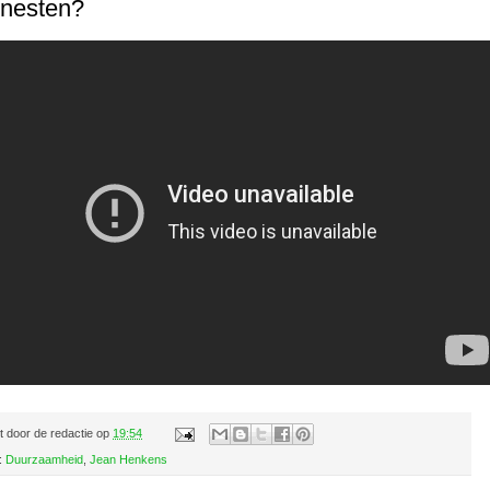
 nesten?
t door
de redactie
op
19:54
:
Duurzaamheid
,
Jean Henkens