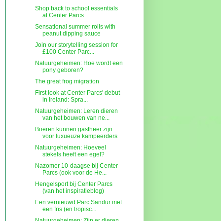
Shop back to school essentials
at Center Parcs
Sensational summer rolls with
peanut dipping sauce
Join our storytelling session for
£100 Center Parc...
Natuurgeheimen: Hoe wordt een
pony geboren?
The great frog migration
First look at Center Parcs' debut
in Ireland: Spra...
Natuurgeheimen: Leren dieren
van het bouwen van ne...
Boeren kunnen gastheer zijn
voor luxueuze kampeerders
Natuurgeheimen: Hoeveel
stekels heeft een egel?
Nazomer 10-daagse bij Center
Parcs (ook voor de He...
Hengelsport bij Center Parcs
(van het inspiratieblog)
Een vernieuwd Parc Sandur met
een fris (en tropisc...
Natuurgeheimen: Zijn er dieren