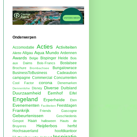
Onderwerpen
Acties
Activiteiten
Accomodatie
Aqua Mundo
Allgau
Ardennen
Ailette
Awards
Bispinger Heide
Belgie
Bois
Bostalsee
aux Daims
Bois-Francs
Bungalowrace
Brochure
Brombachsee
BusinessToBusiness
Cadeaubon
campagne
Commercial
Concurrenten
corona
Cool Factor
Denemarken
Diverse
Duitsland
Disney
Dennenlohe
Duurzaamheid
Eemhof
Eifel
Engeland
Erperheide
Eten
Evenementen
Feestdagen
Faciliteiten
Frankrijk
Friends
Gascogne
Gebeurtenissen
Geschiedenis
Haan
Gespot
halloween
Hauts de
Heijderbos
herfst
Bruyeres
Hochsauerland
hoofdkantoor
Inspiratie