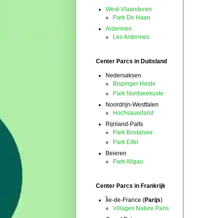
West-Vlaanderen
Park De Haan
Ardennen
Les Ardennes
Center Parcs in Duitsland
Nedersaksen
Bispinger Heide
Park Nordseekuste
Noordrijn-Westfalen
Hochsauerland
Rijnland-Palts
Park Bostalsee
Park Eifel
Beieren
Park Allgau
Center Parcs in Frankrijk
Île-de-France (
Parijs
)
Villages Nature Paris