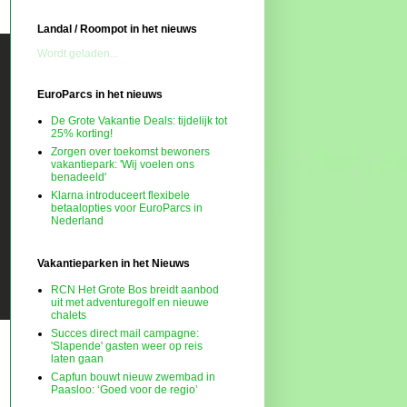
Landal / Roompot in het nieuws
Wordt geladen...
EuroParcs in het nieuws
De Grote Vakantie Deals: tijdelijk tot
25% korting!
Zorgen over toekomst bewoners
vakantiepark: 'Wij voelen ons
benadeeld'
Klarna introduceert flexibele
betaalopties voor EuroParcs in
Nederland
Vakantieparken in het Nieuws
RCN Het Grote Bos breidt aanbod
uit met adventuregolf en nieuwe
chalets
Succes direct mail campagne:
'Slapende' gasten weer op reis
laten gaan
Capfun bouwt nieuw zwembad in
Paasloo: ‘Goed voor de regio’