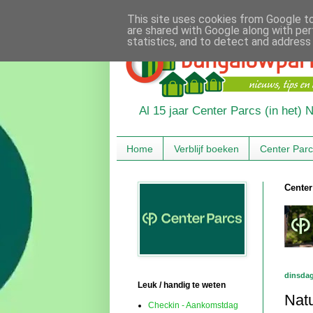
This site uses cookies from Google to 
are shared with Google along with per
statistics, and to detect and address
Al 15 jaar Center Parcs (in het)
Home
Verblijf boeken
Center Par
Center
dinsdag
Leuk / handig te weten
Nat
Checkin - Aankomstdag