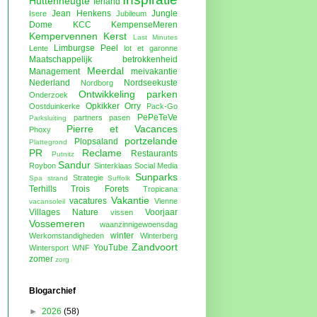
Huttenheugte
Ierland
Jean Henkens
Jungle
Isere
Jubileum
Dome
KCC
KempenseMeren
Kempervennen
Kerst
Last Minutes
Limburgse Peel
Lente
lot et garonne
Maatschappelijk betrokkenheid
Meerdal
Management
meivakantie
Nederland
Nordseekuste
Nordborg
Ontwikkeling parken
Onderzoek
Opkikker
Orry
Oostduinkerke
Pack-Go
PePeTeVe
partners
pasen
Parksluiting
Pierre et Vacances
Phoxy
portzelande
Plopsaland
Plattegrond
PR
Reclame
Restaurants
Putnitz
Sandur
Roybon
Sinterklaas
Social Media
Sunparks
Strategie
Spa
strand
Suffolk
Terhills
Trois Forets
Tropicana
Vakantie
vacatures
Vienne
vacansoleil
Villages Nature
Voorjaar
vissen
Vossemeren
waanzinnigewoensdag
winter
Werkomstandigheden
Winterberg
Zandvoort
YouTube
Wintersport
WNF
zomer
zorg
Blogarchief
►
2026
(58)