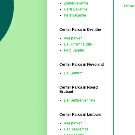
Zomervakantie
Nieuw
Herfstvakantie
Kerstvakantie
Center Parcs in Drenthe
Alle parken
De Huttenheugte
Parc Sandur
Center Parcs in Flevoland
De Eemhof
Center Parcs in Noord
Brabant
De Kempervennen
Center Parcs in Limburg
Alle parken
Het Heijderbos