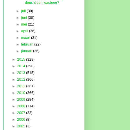
doucht een wasbeer?
►
juli
(30)
►
juni
(30)
►
mei
(21)
►
april
(36)
►
maart
(31)
►
februari
(22)
►
januari
(36)
►
2015
(328)
►
2014
(390)
►
2013
(515)
►
2012
(366)
►
2011
(361)
►
2010
(366)
►
2009
(284)
►
2008
(114)
►
2007
(33)
►
2006
(8)
►
2005
(3)