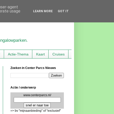
 user-agent
nerate usage
LEARN MORE
GOT IT
bungalowparken.
r
Actie-Thema
Kaart
Cruises
Zoeken in Center Parcs Nieuws
Actie / onderwerp
www.centerparcs.nl/
=> bv "mijnaanbieding" of "exclusief"