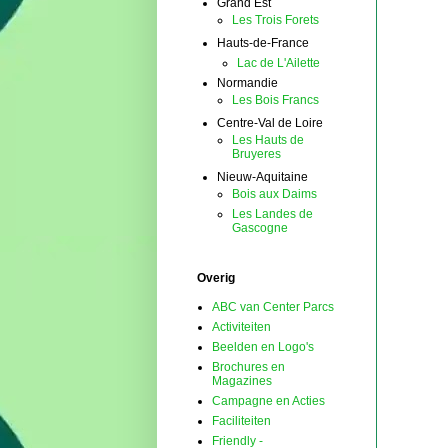
Grand Est
Les Trois Forets
Hauts-de-France
Lac de L'Ailette
Normandie
Les Bois Francs
Centre-Val de Loire
Les Hauts de
Bruyeres
Nieuw-Aquitaine
Bois aux Daims
Les Landes de
Gascogne
Overig
ABC van Center Parcs
Activiteiten
Beelden en Logo's
Brochures en
Magazines
Campagne en Acties
Faciliteiten
Friendly -