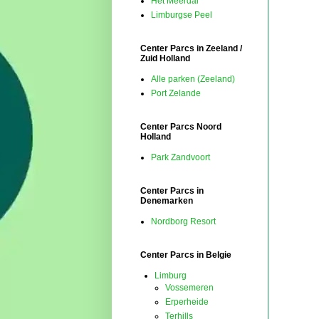
Het Meerdal
Limburgse Peel
Center Parcs in Zeeland /
Zuid Holland
Alle parken (Zeeland)
Port Zelande
Center Parcs Noord
Holland
Park Zandvoort
Center Parcs in
Denemarken
Nordborg Resort
Center Parcs in Belgie
Limburg
Vossemeren
Erperheide
Terhills