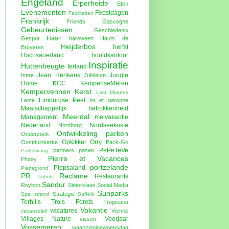
Engeland
Erperheide
Eten
Evenementen
Feestdagen
Faciliteiten
Frankrijk
Friends
Gascogne
Gebeurtenissen
Geschiedenis
Haan
Gespot
halloween
Hauts de
Heijderbos
herfst
Bruyeres
Hochsauerland
hoofdkantoor
Inspiratie
Huttenheugte
Ierland
Jean Henkens
Jungle
Isere
Jubileum
Dome
KCC
KempenseMeren
Kempervennen
Kerst
Last Minutes
Limburgse Peel
Lente
lot et garonne
Maatschappelijk betrokkenheid
Meerdal
Management
meivakantie
Nederland
Nordseekuste
Nordborg
Ontwikkeling parken
Onderzoek
Opkikker
Orry
Oostduinkerke
Pack-Go
PePeTeVe
partners
pasen
Parksluiting
Pierre et Vacances
Phoxy
portzelande
Plopsaland
Plattegrond
PR
Reclame
Restaurants
Putnitz
Sandur
Roybon
Sinterklaas
Social Media
Sunparks
Strategie
Spa
strand
Suffolk
Terhills
Trois Forets
Tropicana
Vakantie
vacatures
Vienne
vacansoleil
Villages Nature
Voorjaar
vissen
Vossemeren
waanzinnigewoensdag