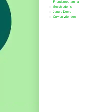
Friendsprogramma
Geschiedenis
Jungle Dome
Orry en vrienden