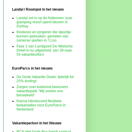
Landal / Roompot in het nieuws
Landal zet in op de Ardennen: luxe
glamping resort opent deuren in
Durbuy
Kinderen en jongeren die steuntje
kunnen gebruiken, genieten van
zomerse spellen in ’t Loo
Fase 1 van Landgoed De Wielsche
Dreef is nu uitgebreid: van 39 naar
54 vakantievilla's
EuroParcs in het nieuws
De Grote Vakantie Deals: tijdelijk tot
25% korting!
Zorgen over toekomst bewoners
vakantiepark: 'Wij voelen ons
benadeeld'
Klarna introduceert flexibele
betaalopties voor EuroParcs in
Nederland
Vakantieparken in het Nieuws
RCN Het Grote Bos breidt aanbod