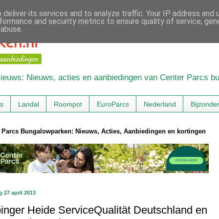
deliver its services and to analyze traffic. Your IP address and
formance and security metrics to ensure quality of service, ge
 abuse.
 Nieuws: Nieuws, acties en aanbiedingen van Center Parcs 
cs
Landal
Roompot
EuroParcs
Nederland
Bijzonde
 Parcs Bungalowparken: Nieuws, Acties, Aanbiedingen en kortingen
g 27 april 2013
inger Heide ServiceQualität Deutschland en