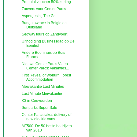
Prenatal voucher 50% korting
Zoovers voor Center Parcs
Asperges bij The Grill
Bungalowrace in Belgie en
Duitsland
Segway tours op Zandvoort
Uitnodiging Businessdag op De
Eemhof
Andere Boomhuis op Bois
Francs
Nieuwe Center Parcs Video:
Center Parcs: Vakanties...
First Reveal of Woburn Forest
Accommodation
Meivakantie Last Minutes
Last Minute Meivakantie
K3 in Coevoerden
Sunparks Super Sale
Center Parcs takes delivery of
new electric vans
MT500: De 50 beste bedrijven
van 2013