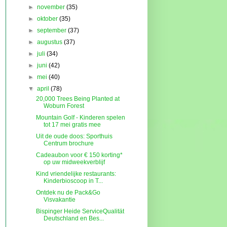
►
november
(35)
►
oktober
(35)
►
september
(37)
►
augustus
(37)
►
juli
(34)
►
juni
(42)
►
mei
(40)
▼
april
(78)
20,000 Trees Being Planted at
Woburn Forest
Mountain Golf - Kinderen spelen
tot 17 mei gratis mee
Uit de oude doos: Sporthuis
Centrum brochure
Cadeaubon voor € 150 korting*
op uw midweekverblijf
Kind vriendelijke restaurants:
Kinderbioscoop in T...
Ontdek nu de Pack&Go
Visvakantie
Bispinger Heide ServiceQualität
Deutschland en Bes...