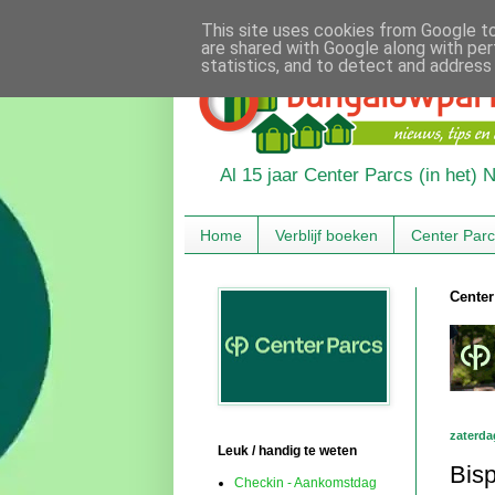
This site uses cookies from Google to 
are shared with Google along with per
statistics, and to detect and address
Al 15 jaar Center Parcs (in het)
Home
Verblijf boeken
Center Par
Center
zaterda
Leuk / handig te weten
Bisp
Checkin - Aankomstdag