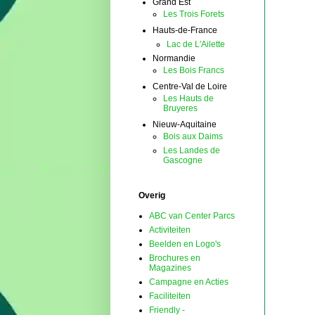
Grand Est
Les Trois Forets
Hauts-de-France
Lac de L'Ailette
Normandie
Les Bois Francs
Centre-Val de Loire
Les Hauts de
Bruyeres
Nieuw-Aquitaine
Bois aux Daims
Les Landes de
Gascogne
Overig
ABC van Center Parcs
Activiteiten
Beelden en Logo's
Brochures en
Magazines
Campagne en Acties
Faciliteiten
Friendly -