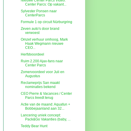
Nieuwe Center Parcs Video:
Center Parcs: Op vakant...
Sylvester Ponsen naar
CenterParcs
Formule 1 op circuit Nürburgring
Zeven auto's door brand
verwoest
Omzet verhuur omhoog, Mark
Haak Wegmann nieuwe
CEO...
Herfstvoordeel
Ruim 2.200 Ajax-fans naar
Center Parcs
Zomervoordeel voor Juli en
Augustus
Reclameprijs San maakt
nominaties bekend
CEO Pierre & Vacances / Center
Parcs treedt terug
Actie van de maand: Aquafun +
Bobbejaanland aan 32...
Lancering uniek concept:
Pack&Go Vakanties (baby, ...
Teddy Bear Hunt