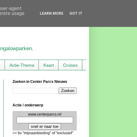
 user-agent
nerate usage
LEARN MORE
GOT IT
bungalowparken.
r
Actie-Thema
Kaart
Cruises
Zoeken in Center Parcs Nieuws
Actie / onderwerp
www.centerparcs.nl/
=> bv "mijnaanbieding" of "exclusief"