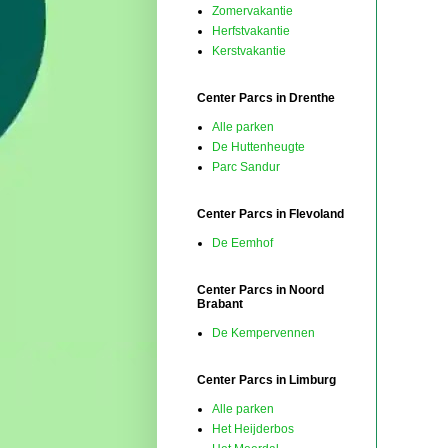
Zomervakantie
Herfstvakantie
Kerstvakantie
Center Parcs in Drenthe
Alle parken
De Huttenheugte
Parc Sandur
Center Parcs in Flevoland
De Eemhof
Center Parcs in Noord
Brabant
De Kempervennen
Center Parcs in Limburg
Alle parken
Het Heijderbos