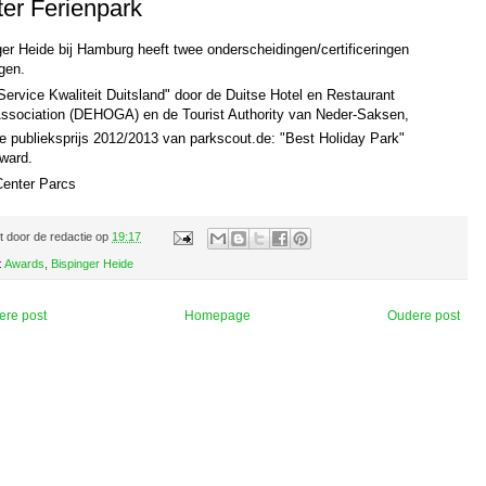
er Ferienpark
ger Heide bij Hamburg heeft twee onderscheidingen/certificeringen
gen.
Service Kwaliteit Duitsland" door de Duitse Hotel en Restaurant
ssociation (DEHOGA) en de Tourist Authority van Neder-Saksen,
e publieksprijs 2012/2013 van parkscout.de: "Best Holiday Park"
ward.
Center Parcs
t door
de redactie
op
19:17
:
Awards
,
Bispinger Heide
ere post
Homepage
Oudere post