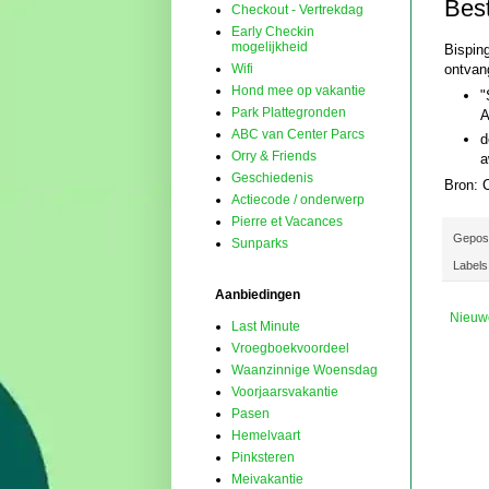
Best
Checkout - Vertrekdag
Early Checkin
mogelijkheid
Bispin
ontvan
Wifi
Hond mee op vakantie
"
Park Plattegronden
A
ABC van Center Parcs
d
Orry & Friends
a
Geschiedenis
Bron: 
Actiecode / onderwerp
Pierre et Vacances
Gepos
Sunparks
Labels
Aanbiedingen
Nieuw
Last Minute
Vroegboekvoordeel
Waanzinnige Woensdag
Voorjaarsvakantie
Pasen
Hemelvaart
Pinksteren
Meivakantie