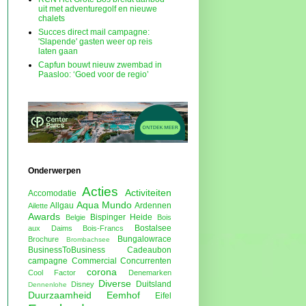
uit met adventuregolf en nieuwe
chalets
Succes direct mail campagne:
'Slapende' gasten weer op reis
laten gaan
Capfun bouwt nieuw zwembad in
Paasloo: ‘Goed voor de regio’
Onderwerpen
Acties
Activiteiten
Accomodatie
Aqua Mundo
Allgau
Ardennen
Ailette
Awards
Bispinger Heide
Belgie
Bois
Bostalsee
aux Daims
Bois-Francs
Bungalowrace
Brochure
Brombachsee
BusinessToBusiness
Cadeaubon
campagne
Commercial
Concurrenten
corona
Cool Factor
Denemarken
Diverse
Duitsland
Disney
Dennenlohe
Duurzaamheid
Eemhof
Eifel