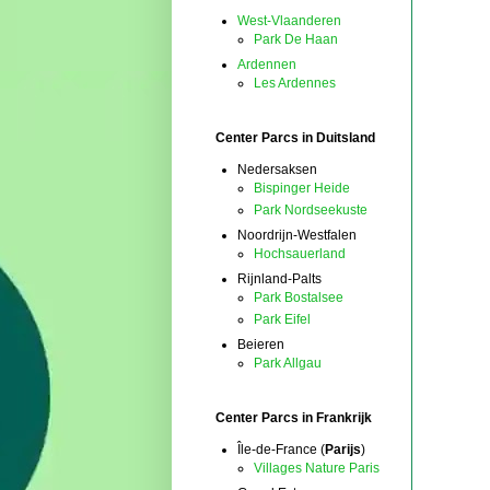
West-Vlaanderen
Park De Haan
Ardennen
Les Ardennes
Center Parcs in Duitsland
Nedersaksen
Bispinger Heide
Park Nordseekuste
Noordrijn-Westfalen
Hochsauerland
Rijnland-Palts
Park Bostalsee
Park Eifel
Beieren
Park Allgau
Center Parcs in Frankrijk
Île-de-France (
Parijs
)
Villages Nature Paris