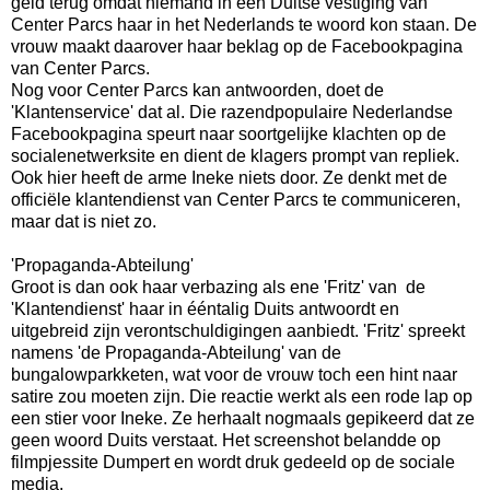
geld terug omdat niemand in een Duitse vestiging van
Center Parcs haar in het Nederlands te woord kon staan. De
vrouw maakt daarover haar beklag op de Facebookpagina
van Center Parcs.
Nog voor Center Parcs kan antwoorden, doet de
'Klantenservice' dat al. Die razendpopulaire Nederlandse
Facebookpagina speurt naar soortgelijke klachten op de
socialenetwerksite en dient de klagers prompt van repliek.
Ook hier heeft de arme Ineke niets door. Ze denkt met de
officiële klantendienst van Center Parcs te communiceren,
maar dat is niet zo.
'Propaganda-Abteilung'
Groot is dan ook haar verbazing als ene 'Fritz' van de
'Klantendienst' haar in ééntalig Duits antwoordt en
uitgebreid zijn verontschuldigingen aanbiedt. 'Fritz' spreekt
namens 'de Propaganda-Abteilung' van de
bungalowparkketen, wat voor de vrouw toch een hint naar
satire zou moeten zijn. Die reactie werkt als een rode lap op
een stier voor Ineke. Ze herhaalt nogmaals gepikeerd dat ze
geen woord Duits verstaat. Het screenshot belandde op
filmpjessite Dumpert en wordt druk gedeeld op de sociale
media.