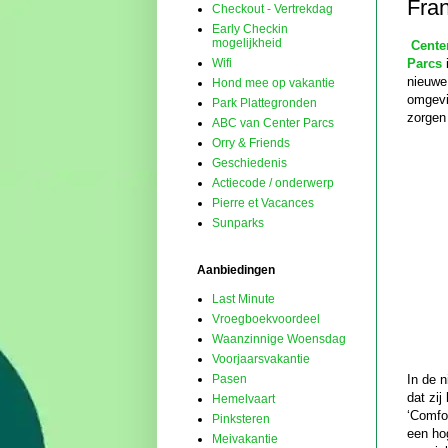
Fran
Checkout - Vertrekdag
Early Checkin
mogelijkheid
Cente
Parcs
i
Wifi
nieuwe 
Hond mee op vakantie
omgevi
Park Plattegronden
zorgen
ABC van Center Parcs
Orry & Friends
Geschiedenis
Actiecode / onderwerp
Pierre et Vacances
Sunparks
Aanbiedingen
Last Minute
Vroegboekvoordeel
Waanzinnige Woensdag
Voorjaarsvakantie
In de n
Pasen
dat zi
Hemelvaart
‘Comfo
Pinksteren
een ho
Meivakantie