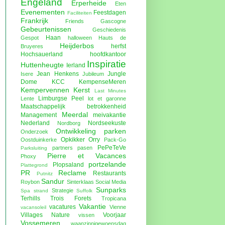
Engeland
Erperheide
Eten
Evenementen
Feestdagen
Faciliteiten
Frankrijk
Friends
Gascogne
Gebeurtenissen
Geschiedenis
Haan
Gespot
halloween
Hauts de
Heijderbos
herfst
Bruyeres
Hochsauerland
hoofdkantoor
Inspiratie
Huttenheugte
Ierland
Jean Henkens
Jungle
Isere
Jubileum
Dome
KCC
KempenseMeren
Kempervennen
Kerst
Last Minutes
Limburgse Peel
Lente
lot et garonne
Maatschappelijk betrokkenheid
Meerdal
Management
meivakantie
Nederland
Nordseekuste
Nordborg
Ontwikkeling parken
Onderzoek
Opkikker
Orry
Oostduinkerke
Pack-Go
PePeTeVe
partners
pasen
Parksluiting
Pierre et Vacances
Phoxy
portzelande
Plopsaland
Plattegrond
PR
Reclame
Restaurants
Putnitz
Sandur
Roybon
Sinterklaas
Social Media
Sunparks
Strategie
Spa
strand
Suffolk
Terhills
Trois Forets
Tropicana
Vakantie
vacatures
Vienne
vacansoleil
Villages Nature
Voorjaar
vissen
Vossemeren
waanzinnigewoensdag