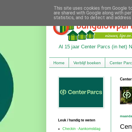
This site uses cookies from Google to 
are shared with Google along with per
statistics, and to detect and address
Al 15 jaar Center Parcs (in het)
Home
Verblijf boeken
Center Par
Center
maanda
Leuk / handig te weten
Cent
Checkin - Aankomstdag