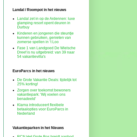
Landal / Roompot in het nieuws
Landal zet in op de Ardennen: luxe
glamping resort opent deuren in
Durbuy
Kinderen en jongeren die steuntje
kunnen gebruiken, genieten van
zomerse spellen in ’t Loo
Fase 1 van Landgoed De Wielsche
Dreef is nu uitgebreid: van 39 naar
54 vakantievilla's
EuroParcs in het nieuws
De Grote Vakantie Deals: tijdelijk tot
25% korting!
Zorgen over toekomst bewoners
vakantiepark: 'Wij voelen ons
benadeeld'
Klarna introduceert flexibele
betaalopties voor EuroParcs in
Nederland
Vakantieparken in het Nieuws
RCN Het Grote Bos breidt aanbod