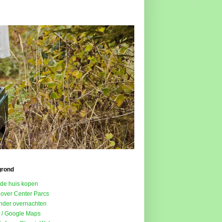
grond
de huis kopen
 over Center Parcs
onder overnachten
t / Google Maps