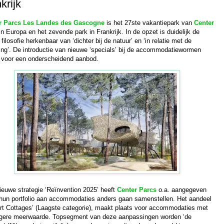
krijk
r Parcs Les Landes des Gascogne
is het 27ste vakantiepark van
Center
n Europa en het zevende park in Frankrijk. In de opzet is duidelijk de
filosofie herkenbaar van ‘dichter bij de natuur’ en ‘in relatie met de
ng’. De introductie van nieuwe ‘specials’ bij de accommodatiewormen
 voor een onderscheidend aanbod.
ieuwe strategie ‘Reïnvention 2025’ heeft
Center Parcs
o.a. aangegeven
j hun portfolio aan accommodaties anders gaan samenstellen. Het aandeel
rt Cottages’ (Laagste categorie), maakt plaats voor accommodaties met
gere meerwaarde. Topsegment van deze aanpassingen worden ‘de