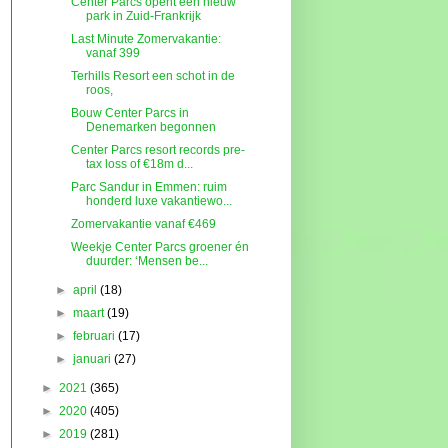
Center Parcs opent een nieuw
park in Zuid-Frankrijk
Last Minute Zomervakantie:
vanaf 399
Terhills Resort een schot in de
roos,
Bouw Center Parcs in
Denemarken begonnen
Center Parcs resort records pre-
tax loss of €18m d...
Parc Sandur in Emmen: ruim
honderd luxe vakantiewo...
Zomervakantie vanaf €469
Weekje Center Parcs groener én
duurder: ‘Mensen be...
►
april
(18)
►
maart
(19)
►
februari
(17)
►
januari
(27)
►
2021
(365)
►
2020
(405)
►
2019
(281)