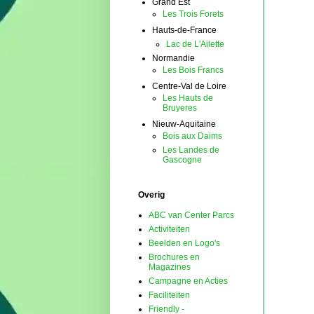
Grand Est
Les Trois Forets
Hauts-de-France
Lac de L'Ailette
Normandie
Les Bois Francs
Centre-Val de Loire
Les Hauts de
Bruyeres
Nieuw-Aquitaine
Bois aux Daims
Les Landes de
Gascogne
Overig
ABC van Center Parcs
Activiteiten
Beelden en Logo's
Brochures en
Magazines
Campagne en Acties
Faciliteiten
Friendly -