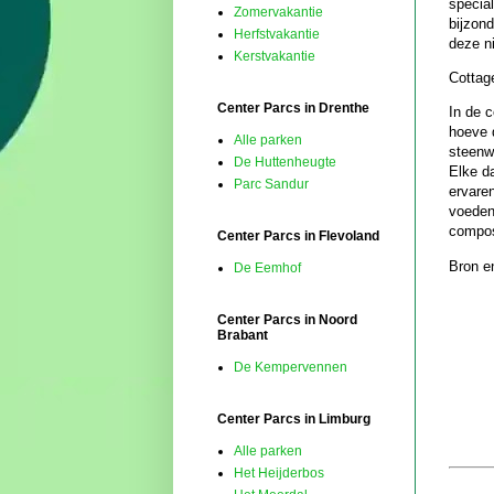
specia
Zomervakantie
bijzon
Herfstvakantie
deze ni
Kerstvakantie
Cottag
Center Parcs in Drenthe
In de 
hoeve d
Alle parken
steenw
De Huttenheugte
Elke d
Parc Sandur
ervare
voeden 
compos
Center Parcs in Flevoland
Bron en
De Eemhof
Center Parcs in Noord
Brabant
De Kempervennen
Center Parcs in Limburg
Alle parken
Het Heijderbos