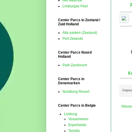
Het Meerdal
Z
Limburgse Peel
Center Parcs in Zeeland /
Zuid Holland
Alle parken (Zeeland)
Port Zelande
Center Parcs Noord
Holland
Park Zandvoort
Ee
Center Parcs in
Denemarken
Gepos
Nordborg Resort
Center Parcs in Belgie
Nieuw
Limburg
Vossemeren
Erperheide
Terhills