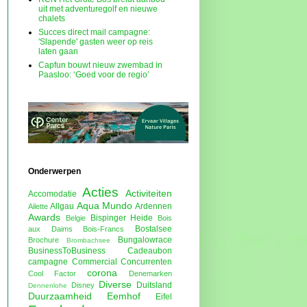
uit met adventuregolf en nieuwe
chalets
Succes direct mail campagne:
'Slapende' gasten weer op reis
laten gaan
Capfun bouwt nieuw zwembad in
Paasloo: ‘Goed voor de regio’
Onderwerpen
Acties
Activiteiten
Accomodatie
Aqua Mundo
Allgau
Ardennen
Ailette
Awards
Bispinger Heide
Belgie
Bois
Bostalsee
aux Daims
Bois-Francs
Bungalowrace
Brochure
Brombachsee
BusinessToBusiness
Cadeaubon
campagne
Commercial
Concurrenten
corona
Cool Factor
Denemarken
Diverse
Duitsland
Disney
Dennenlohe
Duurzaamheid
Eemhof
Eifel