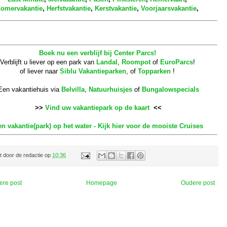
omervakantie
,
Herfstvakantie
,
Kerstvakantie
,
Voorjaarsvakantie
,
Boek nu een verblijf bij Center Parcs!
Verblijft u liever op een park van
Landal
,
Roompot
of
EuroParcs
!
of liever naar
Siblu Vakantieparken
, of
Topparken
!
Een vakantiehuis via
Belvilla
,
Natuurhuisjes
of
Bungalowspecials
>>
Vind uw vakantiepark op de kaart
<<
n vakantie(park) op het water - Kijk hier voor de mooiste Cruises
t door
de redactie
op
10:36
ere post
Homepage
Oudere post