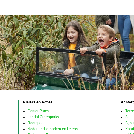
Nieuws en Acties
Achter
Center Parcs
Twee
Landal Greenparks
Alles
Roompot
Bijz
Nederlandse parken en ketens
Kaar