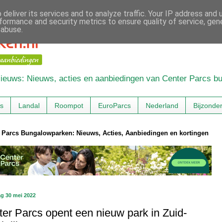
deliver its services and to analyze traffic. Your IP address and
formance and security metrics to ensure quality of service, ge
 abuse.
 Nieuws: Nieuws, acties en aanbiedingen van Center Parcs 
cs
Landal
Roompot
EuroParcs
Nederland
Bijzonde
 Parcs Bungalowparken: Nieuws, Acties, Aanbiedingen en kortingen
g 30 mei 2022
er Parcs opent een nieuw park in Zuid-