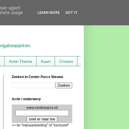
 user-agent
nerate usage
LEARN MORE
GOT IT
bungalowparken.
r
Actie-Thema
Kaart
Cruises
Zoeken in Center Parcs Nieuws
Actie / onderwerp
www.centerparcs.nl/
=> bv "mijnaanbieding" of "exclusief"