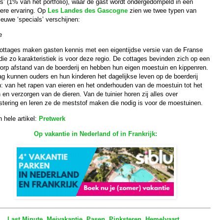
ls’ (1% van het portfolio), waar de gast wordt ondergedompeld in een
dere ervaring. Op
Les Landes des Gascogne
zien we twee typen van
euwe ‘specials’ verschijnen:
e
cottages maken gasten kennis met een eigentijdse versie van de Franse
ie zo karakteristiek is voor deze regio. De cottages bevinden zich op een
orp afstand van de boerderij en hebben hun eigen moestuin en kippenren.
ag kunnen ouders en hun kinderen het dagelijkse leven op de boerderij
n: van het rapen van eieren en het onderhouden van de moestuin tot het
en verzorgen van de dieren. Van de tuinier horen zij alles over
tering en leren ze de meststof maken die nodig is voor de moestuinen.
 hele artikel:
Pretwerk
Op vakantie in Nederland of in Frankrijk:
Last Minute
,
Meivakantie
,
Pasen
,
Pinksteren
,
Hemelvaart
,