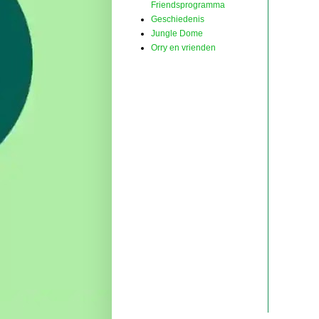
Friendsprogramma
Geschiedenis
Jungle Dome
Orry en vrienden