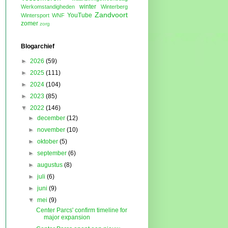
winter
Werkomstandigheden
Winterberg
Zandvoort
YouTube
Wintersport
WNF
zomer
zorg
Blogarchief
►
2026
(59)
►
2025
(111)
►
2024
(104)
►
2023
(85)
▼
2022
(146)
►
december
(12)
►
november
(10)
►
oktober
(5)
►
september
(6)
►
augustus
(8)
►
juli
(6)
►
juni
(9)
▼
mei
(9)
Center Parcs' confirm timeline for
major expansion