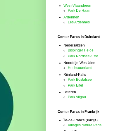
West-Vlaanderen
Park De Haan
Ardennen
Les Ardennes
Center Parcs in Duitsland
Nedersaksen
Bispinger Heide
Park Nordseekuste
Noordrijn-Westfalen
Hochsauerland
Rijnland-Palts
Park Bostalsee
Park Eifel
Beieren
Park Allgau
Center Parcs in Frankrijk
Île-de-France (
Parijs
)
Villages Nature Paris