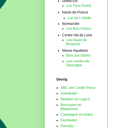
Grand Est
Les Trois Forets
Hauts-de-France
Lac de L'Ailette
Normandie
Les Bois Francs
Centre-Val de Loire
Les Hauts de
Bruyeres
Nieuw-Aquitaine
Bois aux Daims
Les Landes de
Gascogne
Overig
ABC van Center Parcs
Activiteiten
Beelden en Logo's
Brochures en
Magazines
Campagne en Acties
Faciliteiten
Friendly -