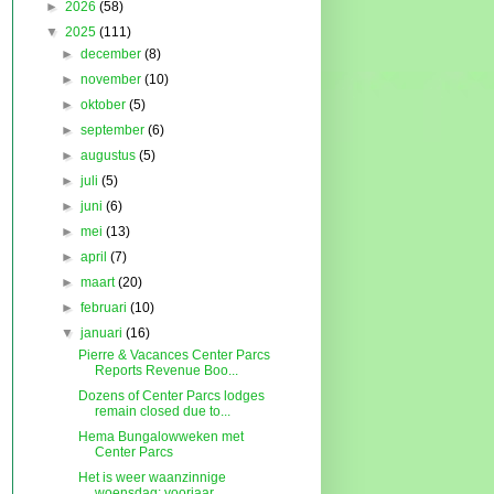
►
2026
(58)
▼
2025
(111)
►
december
(8)
►
november
(10)
►
oktober
(5)
►
september
(6)
►
augustus
(5)
►
juli
(5)
►
juni
(6)
►
mei
(13)
►
april
(7)
►
maart
(20)
►
februari
(10)
▼
januari
(16)
Pierre & Vacances Center Parcs
Reports Revenue Boo...
Dozens of Center Parcs lodges
remain closed due to...
Hema Bungalowweken met
Center Parcs
Het is weer waanzinnige
woensdag: voorjaar