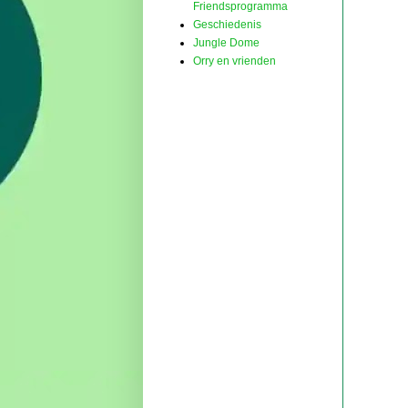
Friendsprogramma
Geschiedenis
Jungle Dome
Orry en vrienden