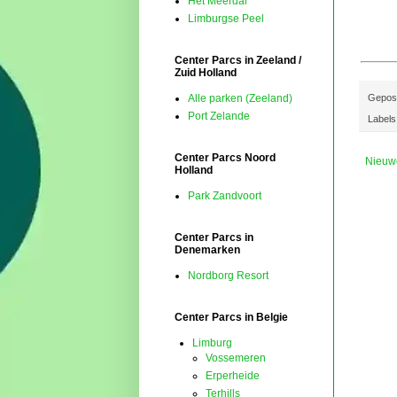
Het Meerdal
Limburgse Peel
Center Parcs in Zeeland /
Zuid Holland
Gepos
Alle parken (Zeeland)
Port Zelande
Labels
Center Parcs Noord
Nieuw
Holland
Park Zandvoort
Center Parcs in
Denemarken
Nordborg Resort
Center Parcs in Belgie
Limburg
Vossemeren
Erperheide
Terhills