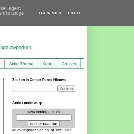
 user-agent
nerate usage
LEARN MORE
GOT IT
bungalowparken.
r
Actie-Thema
Kaart
Cruises
Zoeken in Center Parcs Nieuws
Actie / onderwerp
www.centerparcs.nl/
=> bv "mijnaanbieding" of "exclusief"