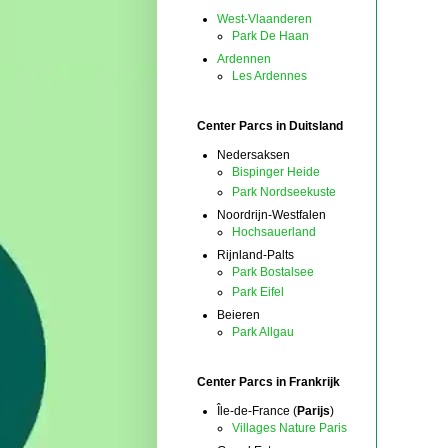
West-Vlaanderen
Park De Haan
Ardennen
Les Ardennes
Center Parcs in Duitsland
Nedersaksen
Bispinger Heide
Park Nordseekuste
Noordrijn-Westfalen
Hochsauerland
Rijnland-Palts
Park Bostalsee
Park Eifel
Beieren
Park Allgau
Center Parcs in Frankrijk
Île-de-France (
Parijs
)
Villages Nature Paris