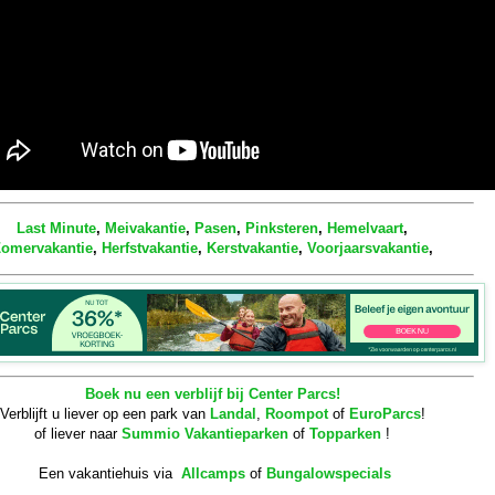
Last Minute
,
Meivakantie
,
Pasen
,
Pinksteren
,
Hemelvaart
,
omervakantie
,
Herfstvakantie
,
Kerstvakantie
,
Voorjaarsvakantie
,
Boek nu een verblijf bij Center Parcs!
Verblijft u liever op een park van
Landal
,
Roompot
of
EuroParcs
!
of liever naar
Summio Vakantieparken
of
Topparken
!
Een vakantiehuis via
Allcamps
of
Bungalowspecials