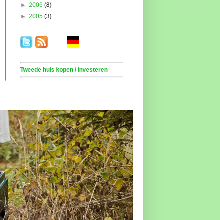
►
2006
(8)
►
2005
(3)
.
. . .
.
. .
Tweede huis kopen / investeren