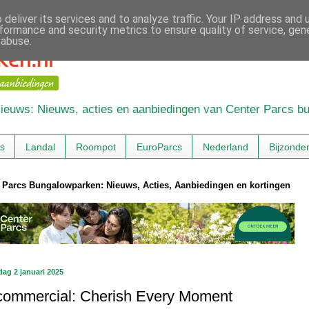
deliver its services and to analyze traffic. Your IP address and
formance and security metrics to ensure quality of service, ge
 abuse.
 Nieuws: Nieuws, acties en aanbiedingen van Center Parcs 
cs
Landal
Roompot
EuroParcs
Nederland
Bijzonde
 Parcs Bungalowparken: Nieuws, Acties, Aanbiedingen en kortingen
ag 2 januari 2025
commercial: Cherish Every Moment