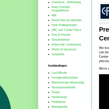
Checkout - Vertrekdag
Early Checkin
mogelijkheid
Wifi
Hond mee op vakantie
Park Plattegronden
Pre
ABC van Center Parcs
Orry & Friends
Cen
Geschiedenis
Actiecode / onderwerp
We kno
Pierre et Vacances
can be 
Sunparks
Center
precio
Aanbiedingen
We’re 
Last Minute
Vroegboekvoordeel
Waanzinnige Woensdag
Voorjaarsvakantie
Pasen
Hemelvaart
Pinksteren
Meivakantie