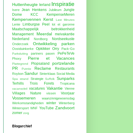
Inspiratie
Huttenheugte
Ierland
Jean Henkens
Jungle
Isere
Jubileum
Dome
KCC
KempenseMeren
Kempervennen
Kerst
Last Minutes
Limburgse Peel
Lente
lot et garonne
Maatschappelijk betrokkenheid
Meerdal
Management
meivakantie
Nederland
Nordseekuste
Nordborg
Ontwikkeling parken
Onderzoek
Opkikker
Orry
Oostduinkerke
Pack-Go
PePeTeVe
partners
pasen
Parksluiting
Pierre et Vacances
Phoxy
portzelande
Plopsaland
Plattegrond
PR
Reclame
Restaurants
Putnitz
Sandur
Roybon
Sinterklaas
Social Media
Sunparks
Strategie
Spa
strand
Suffolk
Terhills
Trois Forets
Tropicana
Vakantie
vacatures
Vienne
vacansoleil
Villages Nature
Voorjaar
vissen
Vossemeren
waanzinnigewoensdag
winter
Werkomstandigheden
Winterberg
Zandvoort
YouTube
Wintersport
WNF
zomer
zorg
Blogarchief