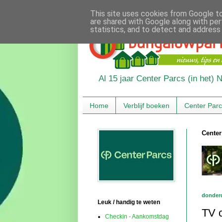
This site uses cookies from Google to 
are shared with Google along with per
statistics, and to detect and address
Al 15 jaar Center Parcs (in het)
Home
Verblijf boeken
Center Par
Center
donderd
Leuk / handig te weten
TV 
Checkin - Aankomstdag