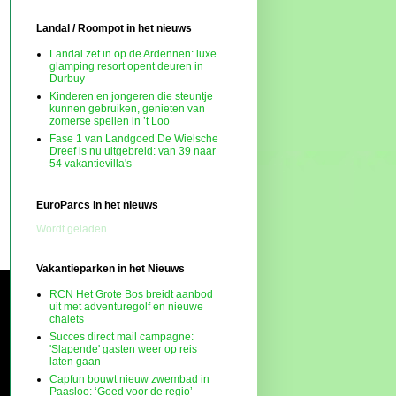
Landal / Roompot in het nieuws
Landal zet in op de Ardennen: luxe
glamping resort opent deuren in
Durbuy
Kinderen en jongeren die steuntje
kunnen gebruiken, genieten van
zomerse spellen in ’t Loo
Fase 1 van Landgoed De Wielsche
Dreef is nu uitgebreid: van 39 naar
54 vakantievilla's
EuroParcs in het nieuws
Wordt geladen...
Vakantieparken in het Nieuws
RCN Het Grote Bos breidt aanbod
uit met adventuregolf en nieuwe
chalets
Succes direct mail campagne:
'Slapende' gasten weer op reis
laten gaan
Capfun bouwt nieuw zwembad in
Paasloo: ‘Goed voor de regio’