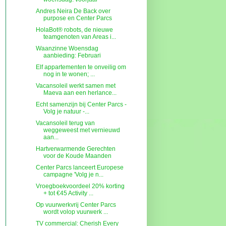
Andres Neira De Back over
purpose en Center Parcs
HolaBot® robots, de nieuwe
teamgenoten van Areas i...
Waanzinne Woensdag
aanbieding: Februari
Elf appartementen te onveilig om
nog in te wonen; ...
Vacansoleil werkt samen met
Maeva aan een herlance...
Echt samenzijn bij Center Parcs -
Volg je natuur -...
Vacansoleil terug van
weggeweest met vernieuwd
aan...
Hartverwarmende Gerechten
voor de Koude Maanden
Center Parcs lanceert Europese
campagne 'Volg je n...
Vroegboekvoordeel 20% korting
+ tot €45 Activity ...
Op vuurwerkvrij Center Parcs
wordt volop vuurwerk ...
TV commercial: Cherish Every