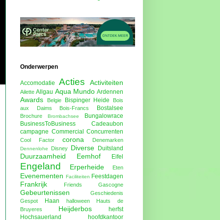
Onderwerpen
Acties
Activiteiten
Accomodatie
Aqua Mundo
Allgau
Ardennen
Ailette
Awards
Bispinger Heide
Belgie
Bois
Bostalsee
aux Daims
Bois-Francs
Bungalowrace
Brochure
Brombachsee
BusinessToBusiness
Cadeaubon
campagne
Commercial
Concurrenten
corona
Cool Factor
Denemarken
Diverse
Duitsland
Disney
Dennenlohe
Duurzaamheid
Eemhof
Eifel
Engeland
Erperheide
Eten
Evenementen
Feestdagen
Faciliteiten
Frankrijk
Friends
Gascogne
Gebeurtenissen
Geschiedenis
Haan
Gespot
halloween
Hauts de
Heijderbos
herfst
Bruyeres
Hochsauerland
hoofdkantoor