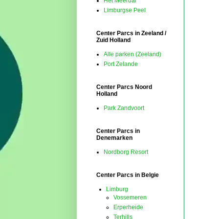
Het Meerdal
Limburgse Peel
Center Parcs in Zeeland /
Zuid Holland
Alle parken (Zeeland)
Port Zelande
Center Parcs Noord
Holland
Park Zandvoort
Center Parcs in
Denemarken
Nordborg Resort
Center Parcs in Belgie
Limburg
Vossemeren
Erperheide
Terhills