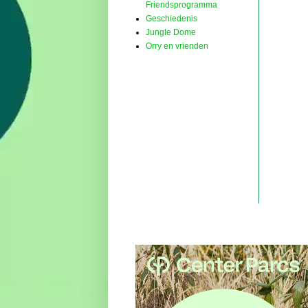
Friendsprogramma
Geschiedenis
Jungle Dome
Orry en vrienden