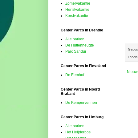
Zomervakantie
Herfstvakantie
Kerstvakantie
Center Parcs in Drenthe
Alle parken
De Huttenheugte
Gepos
Parc Sandur
Labels
Center Parcs in Flevoland
Nieuw
De Eemhof
Center Parcs in Noord
Brabant
De Kempervennen
Center Parcs in Limburg
Alle parken
Het Heijderbos