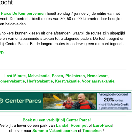
tocht
r Parcs De Kempervennen
houdt zondag 7 juni de vijfde editie van het
ent. De toertocht biedt routes van 30, 50 en 90 kilometer door bosrijke
en heidevelden.
nbikers kunnen kiezen uit drie afstanden, waarbij de routes zijn uitgepijld
iëren van ontspannende stukken tot uitdagende paden. De tocht begint en
 bij Center Parcs. Bij de langere routes is onderweg een rustpunt ingericht.
ED
Last Minute
,
Meivakantie
,
Pasen
,
Pinksteren
,
Hemelvaart
,
omervakantie
,
Herfstvakantie
,
Kerstvakantie
,
Voorjaarsvakantie
,
Boek nu een verblijf bij Center Parcs!
Verblijft u liever op een park van
Landal
,
Roompot
of
EuroParcs
!
of liever naar
Summio Vakantieparken
of
Topparken
!