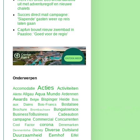
uit met adventuregolf en nieuwe
chalets
Succes direct mail campagne:
'Slapende' gasten weer op reis
laten gaan
Capfun bouwt nieuw zwembad in
Paasloo: ‘Goed voor de regio’
Onderwerpen
Acties
Activiteiten
Accomodatie
Aqua Mundo
Allgau
Ardennen
Ailette
Awards
Bispinger Heide
Belgie
Bois
Bostalsee
aux Daims
Bois-Francs
Bungalowrace
Brochure
Brombachsee
BusinessToBusiness
Cadeaubon
campagne
Commercial
Concurrenten
corona
Cool Factor
Denemarken
Diverse
Duitsland
Disney
Dennenlohe
Duurzaamheid
Eemhof
Eifel