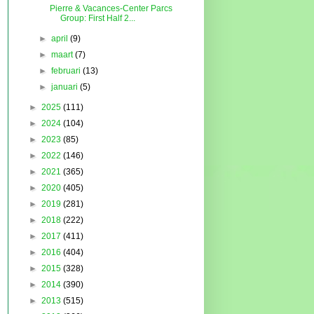
Pierre & Vacances-Center Parcs
Group: First Half 2...
►
april
(9)
►
maart
(7)
►
februari
(13)
►
januari
(5)
►
2025
(111)
►
2024
(104)
►
2023
(85)
►
2022
(146)
►
2021
(365)
►
2020
(405)
►
2019
(281)
►
2018
(222)
►
2017
(411)
►
2016
(404)
►
2015
(328)
►
2014
(390)
►
2013
(515)