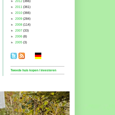
►
2012
(366)
►
2011
(361)
►
2010
(366)
►
2009
(284)
►
2008
(114)
►
2007
(33)
►
2006
(8)
►
2005
(3)
.
. . .
.
. .
Tweede huis kopen / investeren