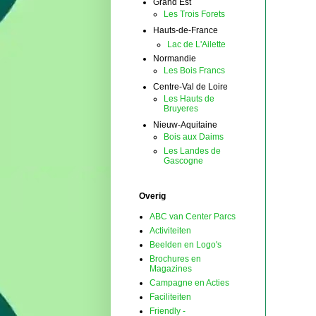
Grand Est
Les Trois Forets
Hauts-de-France
Lac de L'Ailette
Normandie
Les Bois Francs
Centre-Val de Loire
Les Hauts de
Bruyeres
Nieuw-Aquitaine
Bois aux Daims
Les Landes de
Gascogne
Overig
ABC van Center Parcs
Activiteiten
Beelden en Logo's
Brochures en
Magazines
Campagne en Acties
Faciliteiten
Friendly -