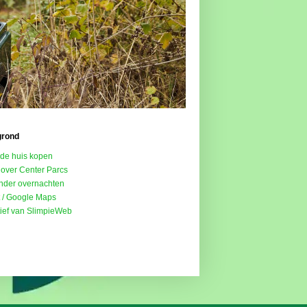
grond
de huis kopen
 over Center Parcs
onder overnachten
t / Google Maps
atief van SlimpieWeb