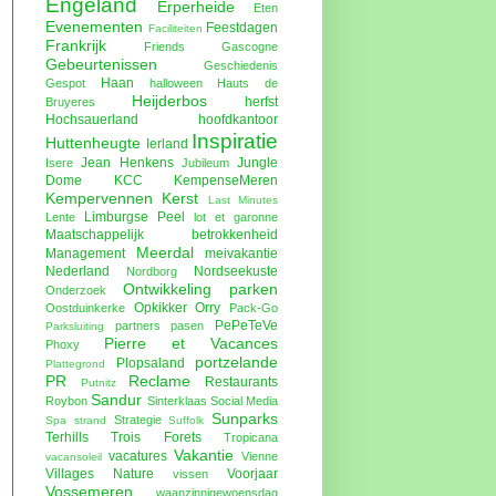
Engeland
Erperheide
Eten
Evenementen
Feestdagen
Faciliteiten
Frankrijk
Friends
Gascogne
Gebeurtenissen
Geschiedenis
Haan
Gespot
halloween
Hauts de
Heijderbos
herfst
Bruyeres
Hochsauerland
hoofdkantoor
Inspiratie
Huttenheugte
Ierland
Jean Henkens
Jungle
Isere
Jubileum
Dome
KCC
KempenseMeren
Kempervennen
Kerst
Last Minutes
Limburgse Peel
Lente
lot et garonne
Maatschappelijk betrokkenheid
Meerdal
Management
meivakantie
Nederland
Nordseekuste
Nordborg
Ontwikkeling parken
Onderzoek
Opkikker
Orry
Oostduinkerke
Pack-Go
PePeTeVe
partners
pasen
Parksluiting
Pierre et Vacances
Phoxy
portzelande
Plopsaland
Plattegrond
PR
Reclame
Restaurants
Putnitz
Sandur
Roybon
Sinterklaas
Social Media
Sunparks
Strategie
Spa
strand
Suffolk
Terhills
Trois Forets
Tropicana
Vakantie
vacatures
Vienne
vacansoleil
Villages Nature
Voorjaar
vissen
Vossemeren
waanzinnigewoensdag