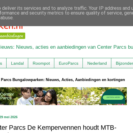
deliver its services and to analyze traffic. Your IP address and
formance and security metrics to ensure quality of service, ge
 abuse.
 Nieuws: Nieuws, acties en aanbiedingen van Center Parcs 
cs
Landal
Roompot
EuroParcs
Nederland
Bijzonde
 Parcs Bungalowparken: Nieuws, Acties, Aanbiedingen en kortingen
 29 mei 2026
ter Parcs De Kempervennen houdt MTB-