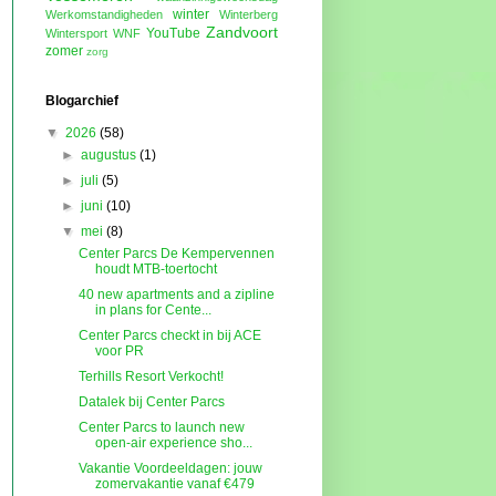
winter
Werkomstandigheden
Winterberg
Zandvoort
YouTube
Wintersport
WNF
zomer
zorg
Blogarchief
▼
2026
(58)
►
augustus
(1)
►
juli
(5)
►
juni
(10)
▼
mei
(8)
Center Parcs De Kempervennen
houdt MTB-toertocht
40 new apartments and a zipline
in plans for Cente...
Center Parcs checkt in bij ACE
voor PR
Terhills Resort Verkocht!
Datalek bij Center Parcs
Center Parcs to launch new
open-air experience sho...
Vakantie Voordeeldagen: jouw
zomervakantie vanaf €479