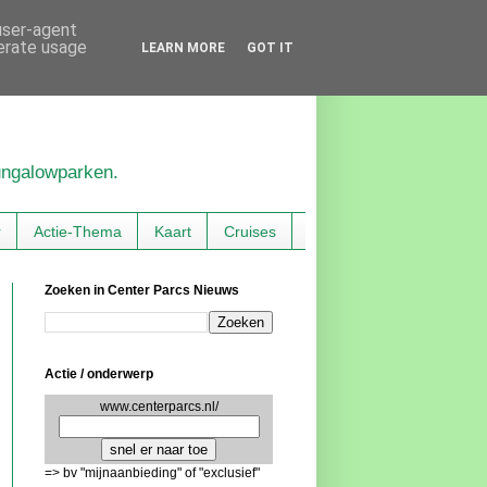
 user-agent
nerate usage
LEARN MORE
GOT IT
bungalowparken.
r
Actie-Thema
Kaart
Cruises
Zoeken in Center Parcs Nieuws
Actie / onderwerp
www.centerparcs.nl/
=> bv "mijnaanbieding" of "exclusief"