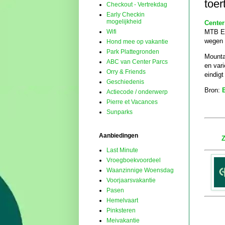
toer
Checkout - Vertrekdag
Early Checkin
mogelijkheid
Cente
MTB Ev
Wifi
wegen 
Hond mee op vakantie
Park Plattegronden
Mountai
ABC van Center Parcs
en var
Orry & Friends
eindigt
Geschiedenis
Bron:
Actiecode / onderwerp
Pierre et Vacances
Sunparks
Aanbiedingen
Z
Last Minute
Vroegboekvoordeel
Waanzinnige Woensdag
Voorjaarsvakantie
Pasen
Hemelvaart
Pinksteren
Meivakantie