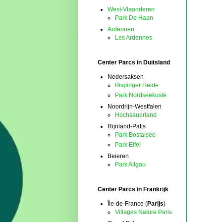
West-Vlaanderen
Park De Haan
Ardennen
Les Ardennes
Center Parcs in Duitsland
Nedersaksen
Bispinger Heide
Park Nordseekuste
Noordrijn-Westfalen
Hochsauerland
Rijnland-Palts
Park Bostalsee
Park Eifel
Beieren
Park Allgau
Center Parcs in Frankrijk
Île-de-France (
Parijs
)
Villages Nature Paris