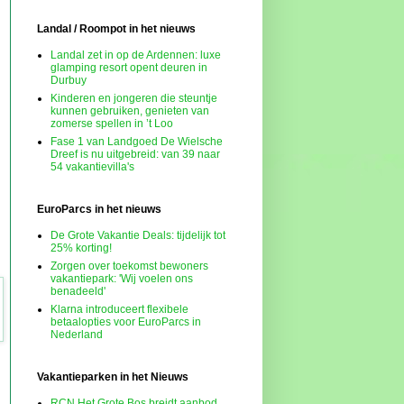
Landal / Roompot in het nieuws
Landal zet in op de Ardennen: luxe
glamping resort opent deuren in
Durbuy
Kinderen en jongeren die steuntje
kunnen gebruiken, genieten van
zomerse spellen in ’t Loo
Fase 1 van Landgoed De Wielsche
Dreef is nu uitgebreid: van 39 naar
54 vakantievilla's
EuroParcs in het nieuws
De Grote Vakantie Deals: tijdelijk tot
25% korting!
Zorgen over toekomst bewoners
vakantiepark: 'Wij voelen ons
benadeeld'
Klarna introduceert flexibele
betaalopties voor EuroParcs in
Nederland
Vakantieparken in het Nieuws
RCN Het Grote Bos breidt aanbod