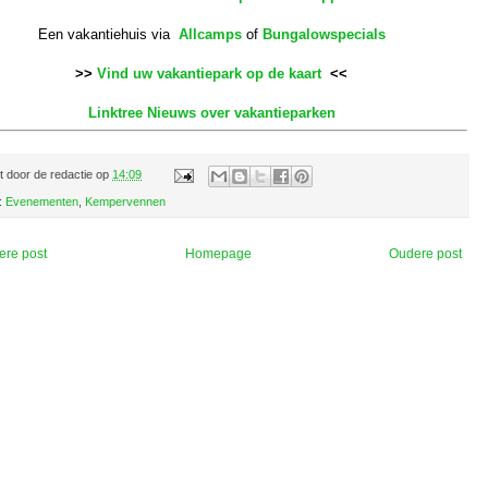
Een vakantiehuis via
Allcamps
of
Bungalowspecials
>>
Vind uw vakantiepark op de kaart
<<
Linktree Nieuws over vakantieparken
t door
de redactie
op
14:09
:
Evenementen
,
Kempervennen
ere post
Homepage
Oudere post