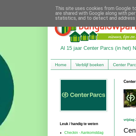
This site uses cookies from Google to 
are shared with Google along with per
statistics, and to detect and address
Al 15 jaar Center Parcs (in het)
Home
Verblijf boeken
Center Par
Center
vrijdag
Leuk / handig te weten
Cen
Checkin - Aankomstdag