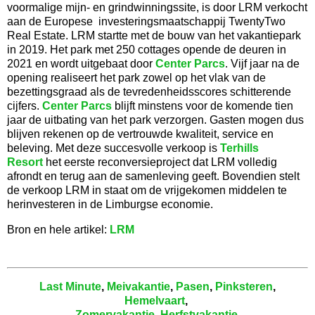
voormalige mijn- en grindwinningssite, is door LRM verkocht
aan de Europese investeringsmaatschappij TwentyTwo
Real Estate. LRM startte met de bouw van het vakantiepark
in 2019. Het park met 250 cottages opende de deuren in
2021 en wordt uitgebaat door
Center Parcs
. Vijf jaar na de
opening realiseert het park zowel op het vlak van de
bezettingsgraad als de tevredenheidsscores schitterende
cijfers.
Center Parcs
blijft minstens voor de komende tien
jaar de uitbating van het park verzorgen. Gasten mogen dus
blijven rekenen op de vertrouwde kwaliteit, service en
beleving. Met deze succesvolle verkoop is
Terhills
Resort
het eerste reconversieproject dat LRM volledig
afrondt en terug aan de samenleving geeft. Bovendien stelt
de verkoop LRM in staat om de vrijgekomen middelen te
herinvesteren in de Limburgse economie.
Bron en hele artikel:
LRM
Last Minute
,
Meivakantie
,
Pasen
,
Pinksteren
,
Hemelvaart
,
Zomervakantie
,
Herfstvakantie
,