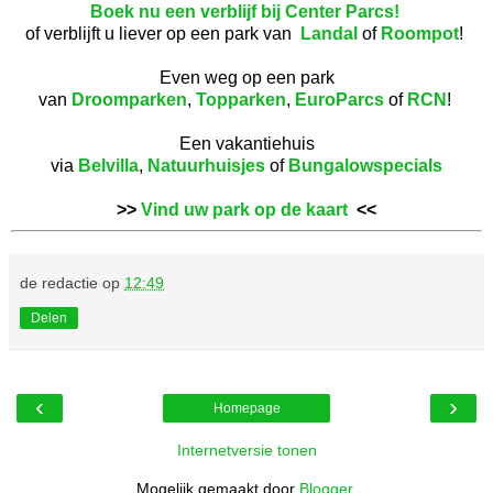
Boek nu een verblijf bij Center Parcs!
of verblijft u liever op een park van
Landal
of
Roompot
!
Even weg op een park
van
Droomparken
,
Topparken
,
EuroParcs
of
RCN
!
Een vakantiehuis
via
Belvilla
,
Natuurhuisjes
of
Bungalowspecials
>>
Vind uw park op de kaart
<<
de redactie
op
12:49
Delen
‹
›
Homepage
Internetversie tonen
Mogelijk gemaakt door
Blogger
.