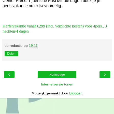
Center Parcs. Tijdens de Fast Minute dagen boek je je
herfstvakantie nu extra voordelig.
Herfstvakantie vanaf €299 (incl. verplichte kosten) voor 4pers., 3
nachten/4 dagen
de redactie
op
19:11
Delen
‹
›
Homepage
Internetversie tonen
Mogelijk gemaakt door
Blogger
.