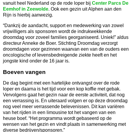
vanuit heel Nederland op de rode loper bij
Center Parcs De
Eemhof in Zeewolde
. Ook een gezin uit Alphen aan den
Rijn is hierbij aanwezig.
“Dankzij de aandacht, support en medewerking van zowel
vrijwilligers als sponsoren wordt de indrukwekkende
droomdag voor zoveel families georganiseerd. Uniek!” aldus
directeur Anneke de Boer. Stichting Droomdag verzorgt
droomdagen voor gezinnen waarvan een van de ouders een
oncologische of levensbedreigende ziekte heeft en het
jongste kind onder de 16 jaar is.
Boeven vangen
De dag begint met een hartelijke ontvangst over de rode
loper en daarna is het tijd voor een kop koffie met gebak.
Vervolgens gaat het gezin naar de eerste activiteit, dat nog
een verrassing is. En uiteraard volgen er op deze droomdag
nog veel meer verrassende belevenissen. Dit kan variëren
van het rijden in een limousine tot het vangen van een
heuse boef. “Het programma wordt gebaseerd op de
wensen van het gezin en vindt plaats in samenwerking met
diverse bedrijven/sponsoren.”