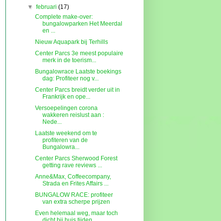
▼
februari
(17)
Complete make-over:
bungalowparken Het Meerdal
en ...
Nieuw Aquapark bij Terhills
Center Parcs 3e meest populaire
merk in de toerism...
Bungalowrace Laatste boekings
dag: Profiteer nog v...
Center Parcs breidt verder uit in
Frankrijk en ope...
Versoepelingen corona
wakkeren reislust aan :
Nede...
Laatste weekend om te
profiteren van de
Bungalowra...
Center Parcs Sherwood Forest
getting rave reviews ...
Anne&Max, Coffeecompany,
Strada en Frites Affairs ...
BUNGALOW RACE: profiteer
van extra scherpe prijzen
Even helemaal weg, maar toch
dicht bij huis tijden...