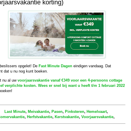
rjaarsvakantie korting)
 beslissers opgelet! De
Fast Minute Dagen
eindigen vandaag. Dat
nt dat u nu nog kunt boeken.
t nu al uw
voorjaarsvakantie vanaf €349 voor een 4-persoons cottage
ief verplichte kosten. Wees er snel bij want u heeft t/m 1 februari 2022
boeken!
Last Minute
,
Meivakantie
,
Pasen
,
Pinksteren
,
Hemelvaart
,
omervakantie
,
Herfstvakantie
,
Kerstvakantie
,
Voorjaarsvakantie
,