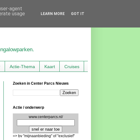
 user-agent
nerate usage
LEARN MORE
GOT IT
bungalowparken.
r
Actie-Thema
Kaart
Cruises
Zoeken in Center Parcs Nieuws
Actie / onderwerp
www.centerparcs.nl/
=> bv "mijnaanbieding" of "exclusief"