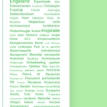
Engeland
Erperheide
Eten
Evenementen
Feestdagen
Faciliteiten
Frankrijk
Friends
Gascogne
Gebeurtenissen
Geschiedenis
Haan
Gespot
halloween
Hauts de
Heijderbos
herfst
Bruyeres
Hochsauerland
hoofdkantoor
Inspiratie
Huttenheugte
Ierland
Jean Henkens
Jungle
Isere
Jubileum
Dome
KCC
KempenseMeren
Kempervennen
Kerst
Last Minutes
Limburgse Peel
Lente
lot et garonne
Maatschappelijk betrokkenheid
Meerdal
Management
meivakantie
Nederland
Nordseekuste
Nordborg
Ontwikkeling parken
Onderzoek
Opkikker
Orry
Oostduinkerke
Pack-Go
PePeTeVe
partners
pasen
Parksluiting
Pierre et Vacances
Phoxy
portzelande
Plopsaland
Plattegrond
PR
Reclame
Restaurants
Putnitz
Sandur
Roybon
Sinterklaas
Social Media
Sunparks
Strategie
Spa
strand
Suffolk
Terhills
Trois Forets
Tropicana
Vakantie
vacatures
Vienne
vacansoleil
Villages Nature
Voorjaar
vissen
Vossemeren
waanzinnigewoensdag