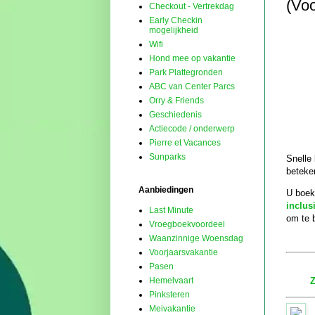
(Voo
Checkout - Vertrekdag
Early Checkin
mogelijkheid
Wifi
Hond mee op vakantie
Park Plattegronden
ABC van Center Parcs
Orry & Friends
Geschiedenis
Actiecode / onderwerp
Pierre et Vacances
Sunparks
Snelle
beteke
Aanbiedingen
U boek
inclus
Last Minute
om te 
Vroegboekvoordeel
Waanzinnige Woensdag
Voorjaarsvakantie
Pasen
Hemelvaart
Z
Pinksteren
Meivakantie