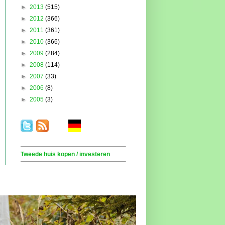
►
2013
(515)
►
2012
(366)
►
2011
(361)
►
2010
(366)
►
2009
(284)
►
2008
(114)
►
2007
(33)
►
2006
(8)
►
2005
(3)
.
. . .
.
. .
Tweede huis kopen / investeren