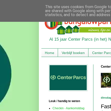
This site uses cookies from Google to 
are shared with Google along with per
statistics, and to detect and address
Al 15 jaar Center Parcs (in het)
Home
Verblijf boeken
Center Par
Center
dinsdag
Leuk / handig te weten
Fas
Checkin - Aankomstdag