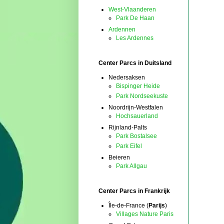
West-Vlaanderen
Park De Haan
Ardennen
Les Ardennes
Center Parcs in Duitsland
Nedersaksen
Bispinger Heide
Park Nordseekuste
Noordrijn-Westfalen
Hochsauerland
Rijnland-Palts
Park Bostalsee
Park Eifel
Beieren
Park Allgau
Center Parcs in Frankrijk
Île-de-France (
Parijs
)
Villages Nature Paris