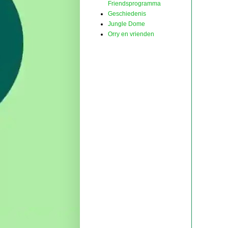
Friendsprogramma
Geschiedenis
Jungle Dome
Orry en vrienden