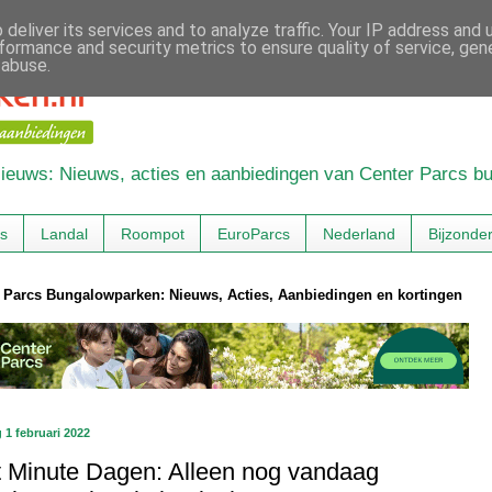
deliver its services and to analyze traffic. Your IP address and
formance and security metrics to ensure quality of service, ge
 abuse.
 Nieuws: Nieuws, acties en aanbiedingen van Center Parcs 
cs
Landal
Roompot
EuroParcs
Nederland
Bijzonde
 Parcs Bungalowparken: Nieuws, Acties, Aanbiedingen en kortingen
 1 februari 2022
t Minute Dagen: Alleen nog vandaag