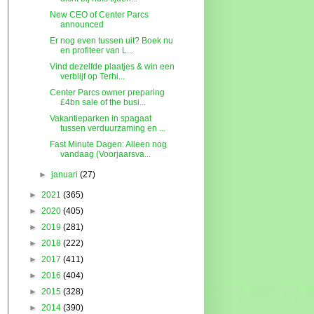
New CEO of Center Parcs
announced
Er nog even tussen uit? Boek nu
en profiteer van L...
Vind dezelfde plaatjes & win een
verblijf op Terhi...
Center Parcs owner preparing
£4bn sale of the busi...
Vakantieparken in spagaat
tussen verduurzaming en ...
Fast Minute Dagen: Alleen nog
vandaag (Voorjaarsva...
►
januari
(27)
►
2021
(365)
►
2020
(405)
►
2019
(281)
►
2018
(222)
►
2017
(411)
►
2016
(404)
►
2015
(328)
►
2014
(390)