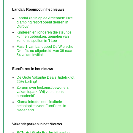
Landal / Roompot in het nieuws
Landal zet in op de Ardennen: luxe
glamping resort opent deuren in
Durbuy
Kinderen en jongeren die steuntje
kunnen gebruiken, genieten van
zomerse spellen in ’t Loo
Fase 1 van Landgoed De Wielsche
Dreef is nu uitgebreid: van 39 naar
54 vakantievilla's
EuroParcs in het nieuws
De Grote Vakantie Deals: tijdelijk tot
25% korting!
Zorgen over toekomst bewoners
vakantiepark: 'Wij voelen ons
benadeeld'
Klarna introduceert flexibele
betaalopties voor EuroParcs in
Nederland
Vakantieparken in het Nieuws
RCN Het Grote Bos breidt aanbod