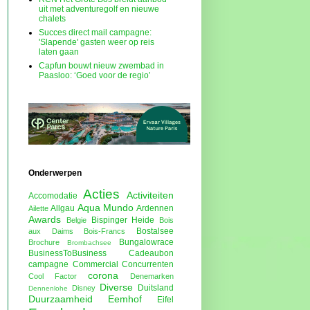
uit met adventuregolf en nieuwe
chalets
Succes direct mail campagne:
'Slapende' gasten weer op reis
laten gaan
Capfun bouwt nieuw zwembad in
Paasloo: ‘Goed voor de regio’
Onderwerpen
Acties
Activiteiten
Accomodatie
Aqua Mundo
Allgau
Ardennen
Ailette
Awards
Bispinger Heide
Belgie
Bois
Bostalsee
aux Daims
Bois-Francs
Bungalowrace
Brochure
Brombachsee
BusinessToBusiness
Cadeaubon
campagne
Commercial
Concurrenten
corona
Cool Factor
Denemarken
Diverse
Duitsland
Disney
Dennenlohe
Duurzaamheid
Eemhof
Eifel