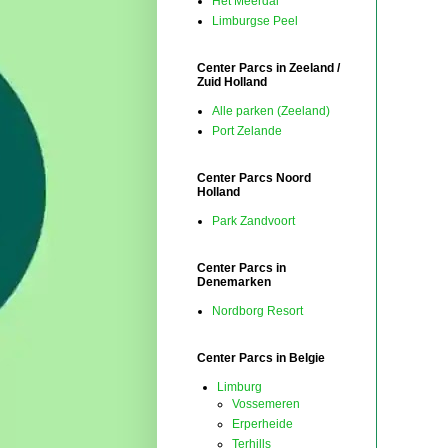
Het Meerdal
Limburgse Peel
Center Parcs in Zeeland /
Zuid Holland
Alle parken (Zeeland)
Port Zelande
Center Parcs Noord
Holland
Park Zandvoort
Center Parcs in
Denemarken
Nordborg Resort
Center Parcs in Belgie
Limburg
Vossemeren
Erperheide
Terhills