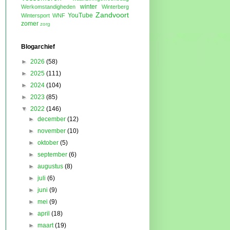
winter
Werkomstandigheden
Winterberg
Zandvoort
YouTube
Wintersport
WNF
zomer
zorg
Blogarchief
►
2026
(58)
►
2025
(111)
►
2024
(104)
►
2023
(85)
▼
2022
(146)
►
december
(12)
►
november
(10)
►
oktober
(5)
►
september
(6)
►
augustus
(8)
►
juli
(6)
►
juni
(9)
►
mei
(9)
►
april
(18)
►
maart
(19)