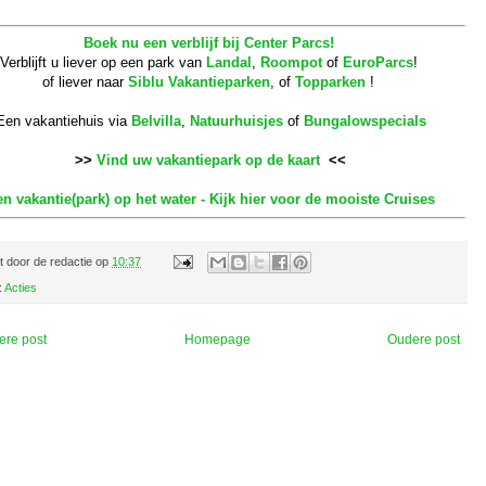
Boek nu een verblijf bij Center Parcs!
Verblijft u liever op een park van
Landal
,
Roompot
of
EuroParcs
!
of liever naar
Siblu Vakantieparken
, of
Topparken
!
Een vakantiehuis via
Belvilla
,
Natuurhuisjes
of
Bungalowspecials
>>
Vind uw vakantiepark op de kaart
<<
n vakantie(park) op het water - Kijk hier voor de mooiste Cruises
t door
de redactie
op
10:37
:
Acties
ere post
Homepage
Oudere post