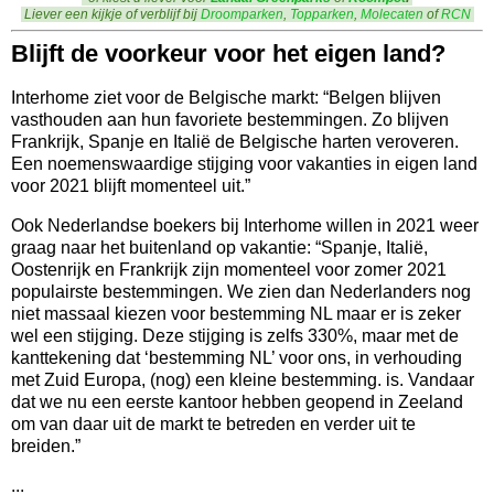
Liever een kijkje of verblijf bij
Droomparken
,
Topparken
,
Mo
lecaten
of
RCN
Blijft de voorkeur voor het eigen land?
Interhome ziet voor de Belgische markt: “Belgen blijven
vasthouden aan hun favoriete bestemmingen. Zo blijven
Frankrijk, Spanje en Italië de Belgische harten veroveren.
Een noemenswaardige stijging voor vakanties in eigen land
voor 2021 blijft momenteel uit.”
Ook Nederlandse boekers bij Interhome willen in 2021 weer
graag naar het buitenland op vakantie: “Spanje, Italië,
Oostenrijk en Frankrijk zijn momenteel voor zomer 2021
populairste bestemmingen. We zien dan Nederlanders nog
niet massaal kiezen voor bestemming NL maar er is zeker
wel een stijging. Deze stijging is zelfs 330%, maar met de
kanttekening dat ‘bestemming NL’ voor ons, in verhouding
met Zuid Europa, (nog) een kleine bestemming. is. Vandaar
dat we nu een eerste kantoor hebben geopend in Zeeland
om van daar uit de markt te betreden en verder uit te
breiden.”
...