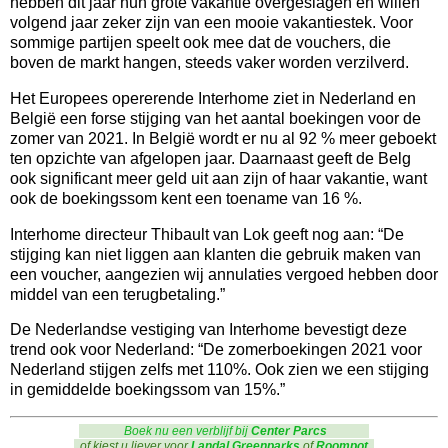
hebben dit jaar hun grote vakantie overgeslagen en willen
volgend jaar zeker zijn van een mooie vakantiestek. Voor
sommige partijen speelt ook mee dat de vouchers, die
boven de markt hangen, steeds vaker worden verzilverd.
Het Europees opererende Interhome ziet in Nederland en
België een forse stijging van het aantal boekingen voor de
zomer van 2021. In België wordt er nu al 92 % meer geboekt
ten opzichte van afgelopen jaar. Daarnaast geeft de Belg
ook significant meer geld uit aan zijn of haar vakantie, want
ook de boekingssom kent een toename van 16 %.
Interhome directeur Thibault van Lok geeft nog aan: “De
stijging kan niet liggen aan klanten die gebruik maken van
een voucher, aangezien wij annulaties vergoed hebben door
middel van een terugbetaling.”
De Nederlandse vestiging van Interhome bevestigt deze
trend ook voor Nederland: “De zomerboekingen 2021 voor
Nederland stijgen zelfs met 110%. Ook zien we een stijging
in gemiddelde boekingssom van 15%.”
Boek nu een verblijf bij
Center Parcs
of kiest u liever voor
Landal Greenparks
of
Roompot
.