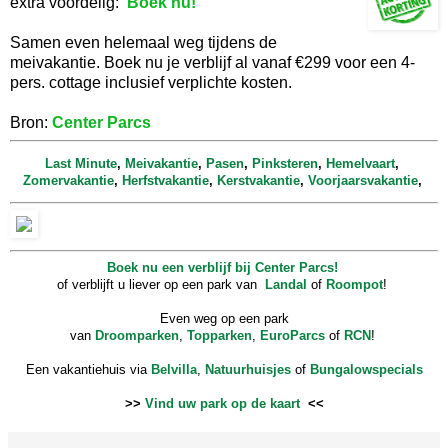
extra voordelig:
Boek nu!
Samen even helemaal weg tijdens de
meivakantie. Boek nu je verblijf al vanaf €299 voor een 4-
pers. cottage inclusief verplichte kosten.
Bron:
Center Parcs
Last Minute
,
Meivakantie
,
Pasen
,
Pinksteren
,
Hemelvaart
,
Zomervakantie
,
Herfstvakantie
,
Kerstvakantie
,
Voorjaarsvakantie
,
Boek nu een verblijf bij Center Parcs!
of verblijft u liever op een park van
Landal
of
Roompot
!
Even weg op een park
van
Droomparken
,
Topparken
,
EuroParcs
of
RCN
!
Een vakantiehuis via
Belvilla
,
Natuurhuisjes
of
Bungalowspecials
>>
Vind uw park op de kaart
<<