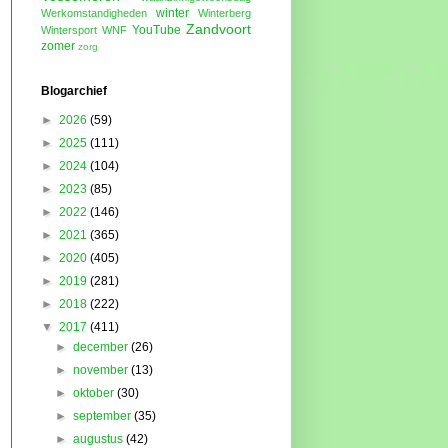
winter
Werkomstandigheden
Winterberg
Zandvoort
YouTube
Wintersport
WNF
zomer
zorg
Blogarchief
►
2026
(59)
►
2025
(111)
►
2024
(104)
►
2023
(85)
►
2022
(146)
►
2021
(365)
►
2020
(405)
►
2019
(281)
►
2018
(222)
▼
2017
(411)
►
december
(26)
►
november
(13)
►
oktober
(30)
►
september
(35)
►
augustus
(42)