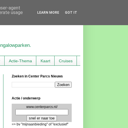
 user-agent
nerate usage
LEARN MORE
GOT IT
bungalowparken.
r
Actie-Thema
Kaart
Cruises
Zoeken in Center Parcs Nieuws
Actie / onderwerp
www.centerparcs.nl/
=> bv "mijnaanbieding" of "exclusief"