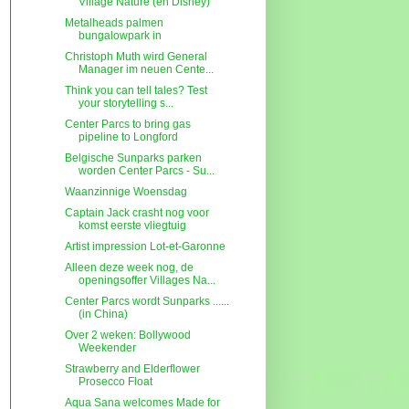
Village Nature (en Disney)
Metalheads palmen
bungalowpark in
Christoph Muth wird General
Manager im neuen Cente...
Think you can tell tales? Test
your storytelling s...
Center Parcs to bring gas
pipeline to Longford
Belgische Sunparks parken
worden Center Parcs - Su...
Waanzinnige Woensdag
Captain Jack crasht nog voor
komst eerste vliegtuig
Artist impression Lot-et-Garonne
Alleen deze week nog, de
openingsoffer Villages Na...
Center Parcs wordt Sunparks ......
(in China)
Over 2 weken: Bollywood
Weekender
Strawberry and Elderflower
Prosecco Float
Aqua Sana welcomes Made for