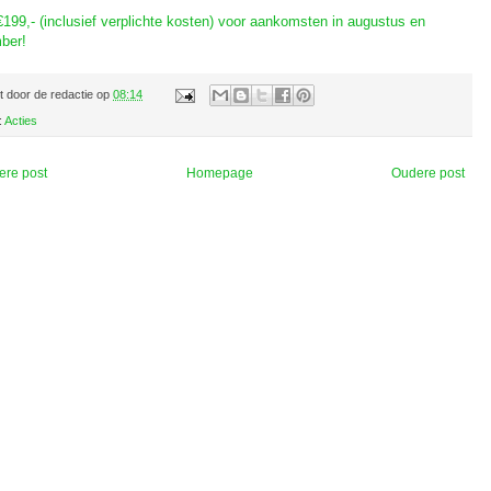
€199,- (inclusief verplichte kosten) voor aankomsten in augustus en
ber!
t door
de redactie
op
08:14
:
Acties
ere post
Homepage
Oudere post