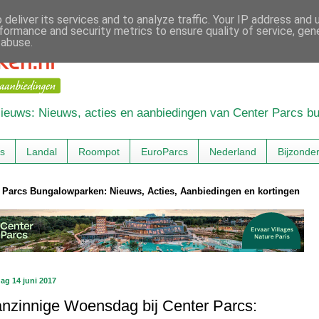
deliver its services and to analyze traffic. Your IP address and
formance and security metrics to ensure quality of service, ge
 abuse.
 Nieuws: Nieuws, acties en aanbiedingen van Center Parcs 
cs
Landal
Roompot
EuroParcs
Nederland
Bijzonde
 Parcs Bungalowparken: Nieuws, Acties, Aanbiedingen en kortingen
g 14 juni 2017
nzinnige Woensdag bij Center Parcs: