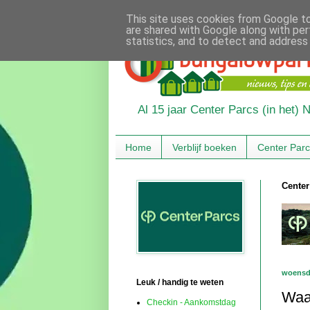
This site uses cookies from Google to 
are shared with Google along with per
statistics, and to detect and address
Al 15 jaar Center Parcs (in het)
Home
Verblijf boeken
Center Par
Center
woensda
Leuk / handig te weten
Waa
Checkin - Aankomstdag