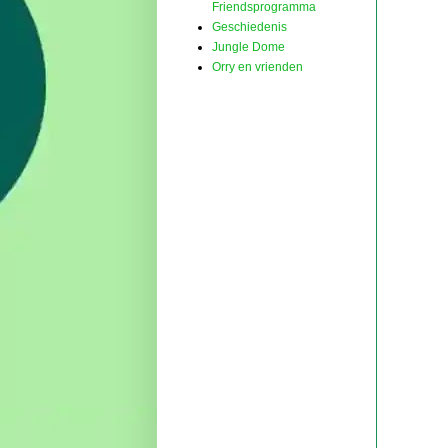
Friendsprogramma
Geschiedenis
Jungle Dome
Orry en vrienden