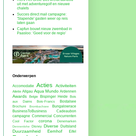
uit met adventuregolf en nieuwe
chalets
Succes direct mail campagne:
'Slapende' gasten weer op reis
laten gaan
Capfun bouwt nieuw zwembad in
Paasloo: ‘Goed voor de regio’
Onderwerpen
Acties
Activiteiten
Accomodatie
Aqua Mundo
Allgau
Ardennen
Ailette
Awards
Bispinger Heide
Belgie
Bois
Bostalsee
aux Daims
Bois-Francs
Bungalowrace
Brochure
Brombachsee
BusinessToBusiness
Cadeaubon
campagne
Commercial
Concurrenten
corona
Cool Factor
Denemarken
Diverse
Duitsland
Disney
Dennenlohe
Duurzaamheid
Eemhof
Eifel