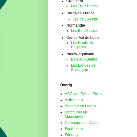
Grand Est
Les Trois Forets
Hauts-de-France
Lac de L'Ailette
Normandie
Les Bois Francs
Centre-Val de Loire
Les Hauts de
Bruyeres
Nieuw-Aquitaine
Bois aux Daims
Les Landes de
Gascogne
Overig
ABC van Center Parcs
Activiteiten
Beelden en Logo's
Brochures en
Magazines
Campagne en Acties
Faciliteiten
Friendly -