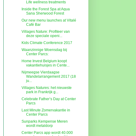
Life wellness treatments
Inside the Forest Spa at Aqua
Sana Sherwood Forest
Our new menu launches at Vitalé
Café Bar
Villages Nature: Profiteer van
deze speciale openi...
Kids Climate Conference 2017
Waanzinnige Woensdag bij
Center Parcs:
Home Invest Belgium koopt
vakantiehuisjes in Cente...
Nijmeegse Vierdaagse
Wandelarrangement 2017 (18
ju...
Villages Natures: het nieuwste
park in Frankrijk g...
Celebrate Father’s Day at Center
Parcs
Last Minute Zomervakantie in
Center Parcs
Sunparks Kempense Meren
wordt metaldorp
Center Parcs app wordt 40.000