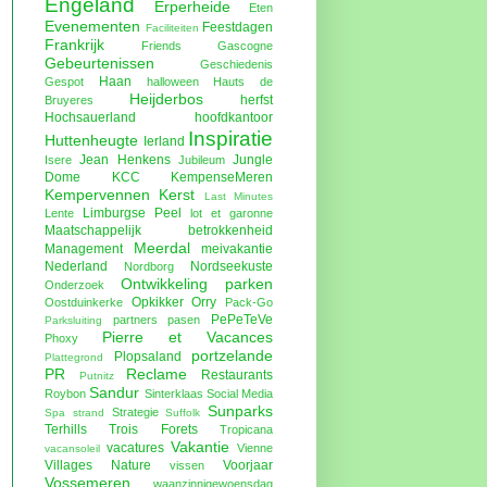
Engeland
Erperheide
Eten
Evenementen
Feestdagen
Faciliteiten
Frankrijk
Friends
Gascogne
Gebeurtenissen
Geschiedenis
Haan
Gespot
halloween
Hauts de
Heijderbos
herfst
Bruyeres
Hochsauerland
hoofdkantoor
Inspiratie
Huttenheugte
Ierland
Jean Henkens
Jungle
Isere
Jubileum
Dome
KCC
KempenseMeren
Kempervennen
Kerst
Last Minutes
Limburgse Peel
Lente
lot et garonne
Maatschappelijk betrokkenheid
Meerdal
Management
meivakantie
Nederland
Nordseekuste
Nordborg
Ontwikkeling parken
Onderzoek
Opkikker
Orry
Oostduinkerke
Pack-Go
PePeTeVe
partners
pasen
Parksluiting
Pierre et Vacances
Phoxy
portzelande
Plopsaland
Plattegrond
PR
Reclame
Restaurants
Putnitz
Sandur
Roybon
Sinterklaas
Social Media
Sunparks
Strategie
Spa
strand
Suffolk
Terhills
Trois Forets
Tropicana
Vakantie
vacatures
Vienne
vacansoleil
Villages Nature
Voorjaar
vissen
Vossemeren
waanzinnigewoensdag