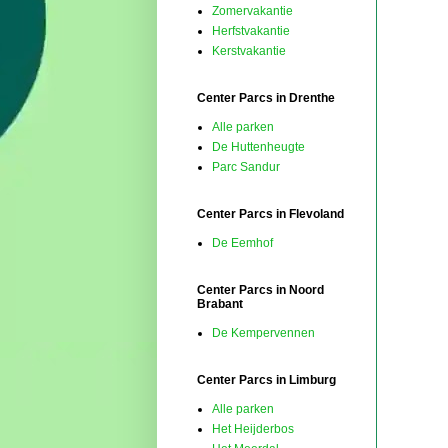
Zomervakantie
Herfstvakantie
Kerstvakantie
Center Parcs in Drenthe
Alle parken
De Huttenheugte
Parc Sandur
Center Parcs in Flevoland
De Eemhof
Center Parcs in Noord
Brabant
De Kempervennen
Center Parcs in Limburg
Alle parken
Het Heijderbos