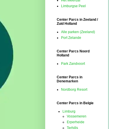
Het Meerdal
Limburgse Peel
Center Parcs in Zeeland /
Zuid Holland
Alle parken (Zeeland)
Port Zelande
Center Parcs Noord
Holland
Park Zandvoort
Center Parcs in
Denemarken
Nordborg Resort
Center Parcs in Belgie
Limburg
Vossemeren
Erperheide
Terhills