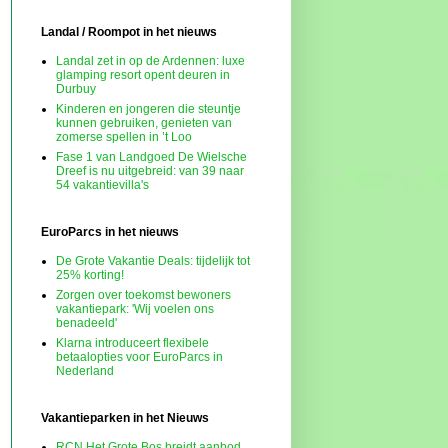
Landal / Roompot in het nieuws
Landal zet in op de Ardennen: luxe
glamping resort opent deuren in
Durbuy
Kinderen en jongeren die steuntje
kunnen gebruiken, genieten van
zomerse spellen in ’t Loo
Fase 1 van Landgoed De Wielsche
Dreef is nu uitgebreid: van 39 naar
54 vakantievilla's
EuroParcs in het nieuws
De Grote Vakantie Deals: tijdelijk tot
25% korting!
Zorgen over toekomst bewoners
vakantiepark: 'Wij voelen ons
benadeeld'
Klarna introduceert flexibele
betaalopties voor EuroParcs in
Nederland
Vakantieparken in het Nieuws
RCN Het Grote Bos breidt aanbod