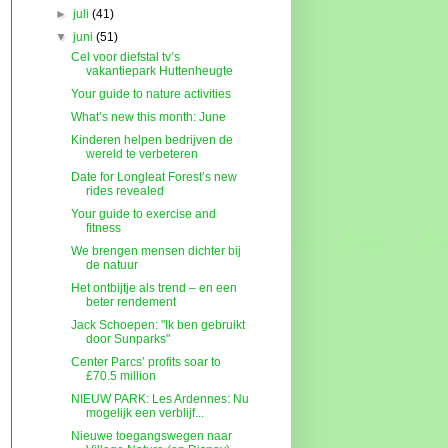
►
juli
(41)
▼
juni
(51)
Cel voor diefstal tv’s
vakantiepark Huttenheugte
Your guide to nature activities
What’s new this month: June
Kinderen helpen bedrijven de
wereld te verbeteren
Date for Longleat Forest’s new
rides revealed
Your guide to exercise and
fitness
We brengen mensen dichter bij
de natuur
Het ontbijtje als trend – en een
beter rendement
Jack Schoepen: "Ik ben gebruikt
door Sunparks"
Center Parcs’ profits soar to
£70.5 million
NIEUW PARK: Les Ardennes: Nu
mogelijk een verblijf...
Nieuwe toegangswegen naar