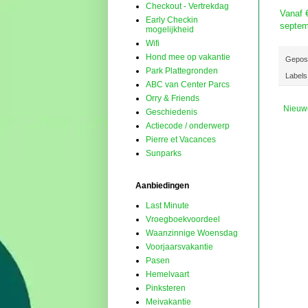
Checkout - Vertrekdag
Vanaf 
Early Checkin
septem
mogelijkheid
Wifi
Hond mee op vakantie
Gepos
Park Plattegronden
Labels
ABC van Center Parcs
Orry & Friends
Nieuw
Geschiedenis
Actiecode / onderwerp
Pierre et Vacances
Sunparks
Aanbiedingen
Last Minute
Vroegboekvoordeel
Waanzinnige Woensdag
Voorjaarsvakantie
Pasen
Hemelvaart
Pinksteren
Meivakantie