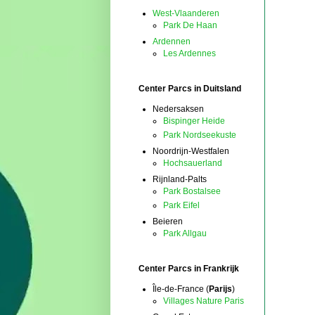
West-Vlaanderen
Park De Haan
Ardennen
Les Ardennes
Center Parcs in Duitsland
Nedersaksen
Bispinger Heide
Park Nordseekuste
Noordrijn-Westfalen
Hochsauerland
Rijnland-Palts
Park Bostalsee
Park Eifel
Beieren
Park Allgau
Center Parcs in Frankrijk
Île-de-France (
Parijs
)
Villages Nature Paris