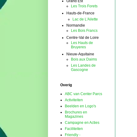
Grand Est
Les Trois Forets
Hauts-de-France
Lac de L'Ailette
Normandie
Les Bois Francs
Centre-Val de Loire
Les Hauts de
Bruyeres
Nieuw-Aquitaine
Bois aux Daims
Les Landes de
Gascogne
Overig
ABC van Center Parcs
Activiteiten
Beelden en Logo's
Brochures en
Magazines
Campagne en Acties
Faciliteiten
Friendly -