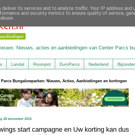
deliver its services and to analyze traffic. Your IP address and
formance and security metrics to ensure quality of service, ge
 abuse.
 Nieuws: Nieuws, acties en aanbiedingen van Center Parcs 
cs
Landal
Roompot
EuroParcs
Nederland
Bijzonde
 Parcs Bungalowparken: Nieuws, Acties, Aanbiedingen en kortingen
g 28 december 2015
wings start campagne en Uw korting kan dus