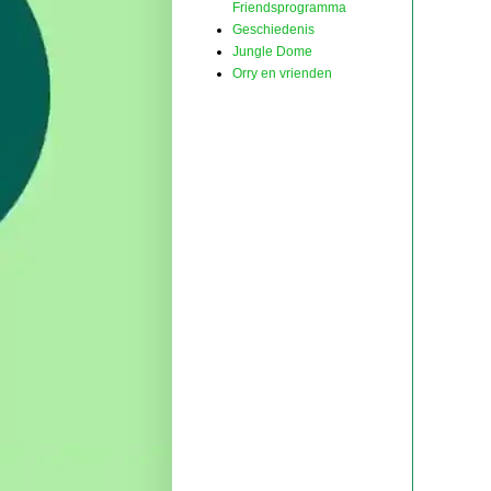
Friendsprogramma
Geschiedenis
Jungle Dome
Orry en vrienden