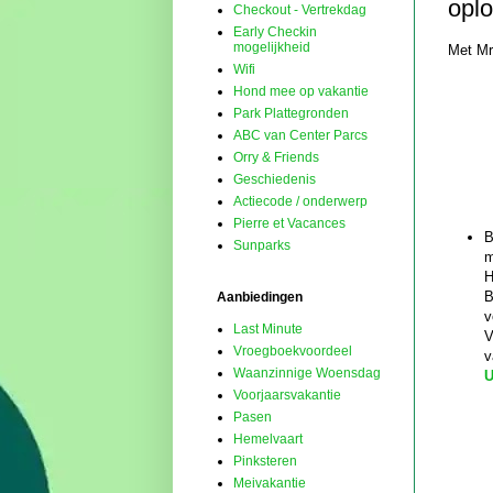
oplo
Checkout - Vertrekdag
Early Checkin
mogelijkheid
Met Mr
Wifi
Hond mee op vakantie
Park Plattegronden
ABC van Center Parcs
Orry & Friends
Geschiedenis
Actiecode / onderwerp
Pierre et Vacances
B
Sunparks
m
H
B
Aanbiedingen
v
Last Minute
V
Vroegboekvoordeel
v
Waanzinnige Woensdag
U
Voorjaarsvakantie
Pasen
Hemelvaart
Pinksteren
Meivakantie