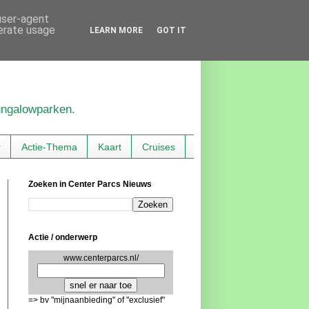
 user-agent
nerate usage
LEARN MORE
GOT IT
bungalowparken.
r
Actie-Thema
Kaart
Cruises
Zoeken in Center Parcs Nieuws
Actie / onderwerp
www.centerparcs.nl/
=> bv "mijnaanbieding" of "exclusief"