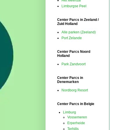
Het Meerdal
Limburgse Peel
Center Parcs in Zeeland /
Zuid Holland
Alle parken (Zeeland)
Port Zelande
Center Parcs Noord
Holland
Park Zandvoort
Center Parcs in
Denemarken
Nordborg Resort
Center Parcs in Belgie
Limburg
Vossemeren
Erperheide
Terhills