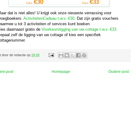
aar dat is niet alles! U krijgt ook onze nieuwste verrassing voor
roegboekers:
ActiviteitenCadeau t.w.v. €30
. Dat zijn gratis vouchers
aarmee u tot 3 activiteiten of services kunt boeken.
ies daarnaast gratis de
Voorkeursligging van uw cottage t.w.v. €33.
epaal zelf de ligging van uw cottage of kies een specifiek
ottagenummer.
t door
de redactie
op
19:20
ere post
Homepage
Oudere post