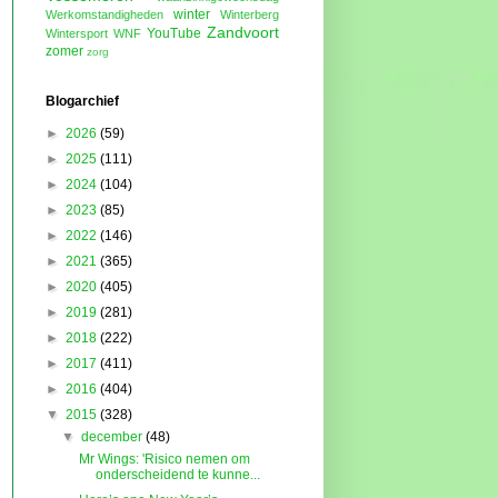
winter
Werkomstandigheden
Winterberg
Zandvoort
YouTube
Wintersport
WNF
zomer
zorg
Blogarchief
►
2026
(59)
►
2025
(111)
►
2024
(104)
►
2023
(85)
►
2022
(146)
►
2021
(365)
►
2020
(405)
►
2019
(281)
►
2018
(222)
►
2017
(411)
►
2016
(404)
▼
2015
(328)
▼
december
(48)
Mr Wings: 'Risico nemen om
onderscheidend te kunne...