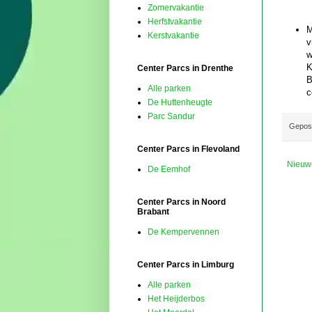
Zomervakantie
Herfstvakantie
M
Kerstvakantie
v
w
K
Center Parcs in Drenthe
B
Alle parken
c
De Huttenheugte
Parc Sandur
Gepos
Center Parcs in Flevoland
Nieuw
De Eemhof
Center Parcs in Noord
Brabant
De Kempervennen
Center Parcs in Limburg
Alle parken
Het Heijderbos