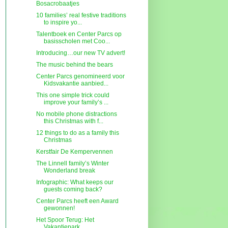
Bosacrobaatjes
10 families’ real festive traditions
to inspire yo...
Talentboek en Center Parcs op
basisscholen met Coo...
Introducing…our new TV advert!
The music behind the bears
Center Parcs genomineerd voor
Kidsvakantie aanbied...
This one simple trick could
improve your family’s ...
No mobile phone distractions
this Christmas with f...
12 things to do as a family this
Christmas
Kerstfair De Kempervennen
The Linnell family’s Winter
Wonderland break
Infographic: What keeps our
guests coming back?
Center Parcs heeft een Award
gewonnen!
Het Spoor Terug: Het
Vakantiepark