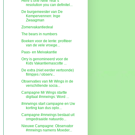
Here’s one New Year’s
resolution you can definitel...
De burgemeester van De
Kempervennen: Inge
Zwaagman
Zomervakantiedeal
The bears in numbers
Boeken voor de lente: profiteer
van de vele vroege...
Paas- en Meivakantie
Orry is genomineerd voor de
Kids Vakantiemascotte ...
De extra (niet eerder vertoonde)
filmpjes / observ...
Observaties van Mr Wings in de
verschillende socia...
Campagne Mr Wings startte
digitaal #mrwings: Word ...
#mrwings start campagne en Uw
korting kan dus oplo...
Campagne #mrwings bestaat uit
omgedraaide natuurdo...
Nieuwe Campagne: Observator
#mrwings namens Moeder...