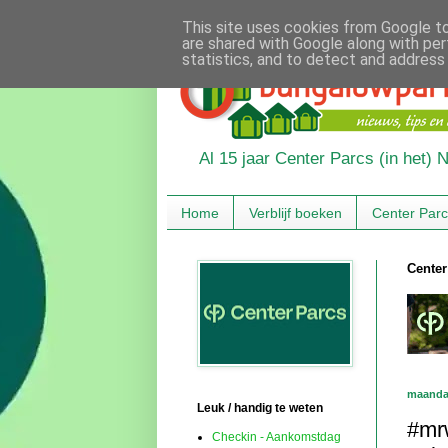
This site uses cookies from Google to 
are shared with Google along with per
statistics, and to detect and address
Al 15 jaar Center Parcs (in het)
Home
Verblijf boeken
Center Par
Center
maanda
Leuk / handig te weten
#mr
Checkin - Aankomstdag