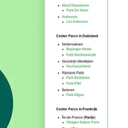
West-Vlaanderen
Park De Haan
Ardennen
Les Ardennes
Center Parcs in Duitsland
Nedersaksen
Bispinger Heide
Park Nordseekuste
Noordrijn-Westfalen
Hochsauerland
Rijnland-Palts
Park Bostalsee
Park Eifel
Beieren
Park Allgau
Center Parcs in Frankrijk
Île-de-France (
Parijs
)
Villages Nature Paris