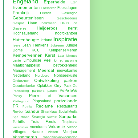
Engeland
Erperheide
Eten
Evenementen
Feestdagen
Faciliteiten
Frankrijk
Friends
Gascogne
Gebeurtenissen
Geschiedenis
Haan
Gespot
halloween
Hauts de
Heijderbos
herfst
Bruyeres
Hochsauerland
hoofdkantoor
Inspiratie
Huttenheugte
Ierland
Jean Henkens
Jungle
Isere
Jubileum
Dome
KCC
KempenseMeren
Kempervennen
Kerst
Last Minutes
Limburgse Peel
Lente
lot et garonne
Maatschappelijk betrokkenheid
Meerdal
Management
meivakantie
Nederland
Nordseekuste
Nordborg
Ontwikkeling parken
Onderzoek
Opkikker
Orry
Oostduinkerke
Pack-Go
PePeTeVe
partners
pasen
Parksluiting
Pierre et Vacances
Phoxy
portzelande
Plopsaland
Plattegrond
PR
Reclame
Restaurants
Putnitz
Sandur
Roybon
Sinterklaas
Social Media
Sunparks
Strategie
Spa
strand
Suffolk
Terhills
Trois Forets
Tropicana
Vakantie
vacatures
Vienne
vacansoleil
Villages Nature
Voorjaar
vissen
Vossemeren
waanzinnigewoensdag