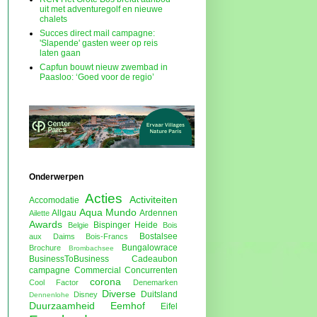
uit met adventuregolf en nieuwe
chalets
Succes direct mail campagne:
'Slapende' gasten weer op reis
laten gaan
Capfun bouwt nieuw zwembad in
Paasloo: ‘Goed voor de regio’
Onderwerpen
Acties
Activiteiten
Accomodatie
Aqua Mundo
Allgau
Ardennen
Ailette
Awards
Bispinger Heide
Belgie
Bois
Bostalsee
aux Daims
Bois-Francs
Bungalowrace
Brochure
Brombachsee
BusinessToBusiness
Cadeaubon
campagne
Commercial
Concurrenten
corona
Cool Factor
Denemarken
Diverse
Duitsland
Disney
Dennenlohe
Duurzaamheid
Eemhof
Eifel