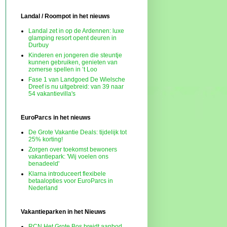
Landal / Roompot in het nieuws
Landal zet in op de Ardennen: luxe
glamping resort opent deuren in
Durbuy
Kinderen en jongeren die steuntje
kunnen gebruiken, genieten van
zomerse spellen in ’t Loo
Fase 1 van Landgoed De Wielsche
Dreef is nu uitgebreid: van 39 naar
54 vakantievilla's
EuroParcs in het nieuws
De Grote Vakantie Deals: tijdelijk tot
25% korting!
Zorgen over toekomst bewoners
vakantiepark: 'Wij voelen ons
benadeeld'
Klarna introduceert flexibele
betaalopties voor EuroParcs in
Nederland
Vakantieparken in het Nieuws
RCN Het Grote Bos breidt aanbod