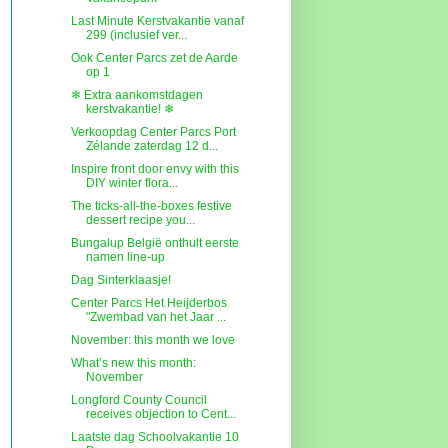
Last Minute Kerstvakantie vanaf
299 (inclusief ver...
Ook Center Parcs zet de Aarde
op 1
❄ Extra aankomstdagen
kerstvakantie! ❄
Verkoopdag Center Parcs Port
Zélande zaterdag 12 d...
Inspire front door envy with this
DIY winter flora...
The ticks-all-the-boxes festive
dessert recipe you...
Bungalup België onthult eerste
namen line-up
Dag Sinterklaasje!
Center Parcs Het Heijderbos
"Zwembad van het Jaar ...
November: this month we love
What’s new this month:
November
Longford County Council
receives objection to Cent...
Laatste dag Schoolvakantie 10