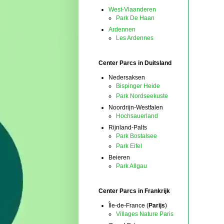
West-Vlaanderen
Park De Haan
Ardennen
Les Ardennes
Center Parcs in Duitsland
Nedersaksen
Bispinger Heide
Park Nordseekuste
Noordrijn-Westfalen
Hochsauerland
Rijnland-Palts
Park Bostalsee
Park Eifel
Beieren
Park Allgau
Center Parcs in Frankrijk
Île-de-France (
Parijs
)
Villages Nature Paris