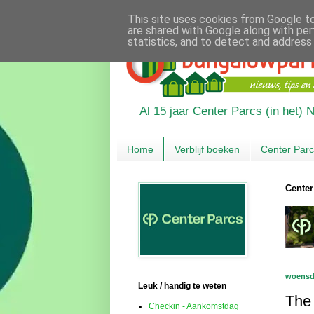
This site uses cookies from Google to 
are shared with Google along with per
statistics, and to detect and address
Al 15 jaar Center Parcs (in het)
Home
Verblijf boeken
Center Par
Center
woensd
Leuk / handig te weten
The 
Checkin - Aankomstdag