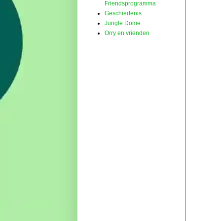
Friendsprogramma
Geschiedenis
Jungle Dome
Orry en vrienden