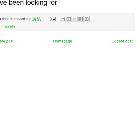
ve been looking for
t door
de redactie
op
10:56
:
Inspiratie
ere post
Homepage
Oudere post