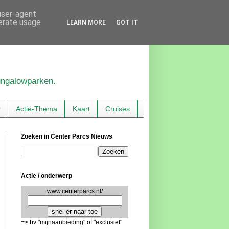
 user-agent
nerate usage
LEARN MORE
GOT IT
bungalowparken.
r
Actie-Thema
Kaart
Cruises
Zoeken in Center Parcs Nieuws
Actie / onderwerp
www.centerparcs.nl/
=> bv "mijnaanbieding" of "exclusief"