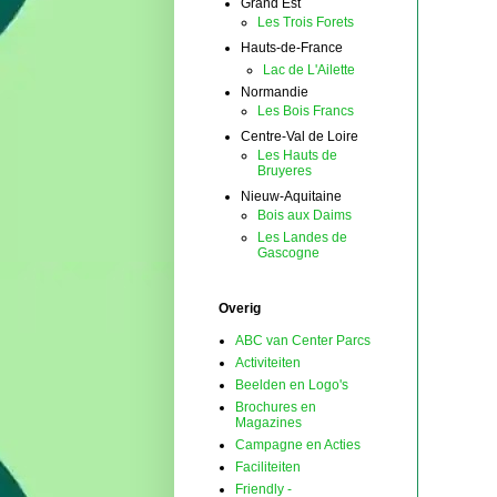
Grand Est
Les Trois Forets
Hauts-de-France
Lac de L'Ailette
Normandie
Les Bois Francs
Centre-Val de Loire
Les Hauts de
Bruyeres
Nieuw-Aquitaine
Bois aux Daims
Les Landes de
Gascogne
Overig
ABC van Center Parcs
Activiteiten
Beelden en Logo's
Brochures en
Magazines
Campagne en Acties
Faciliteiten
Friendly -