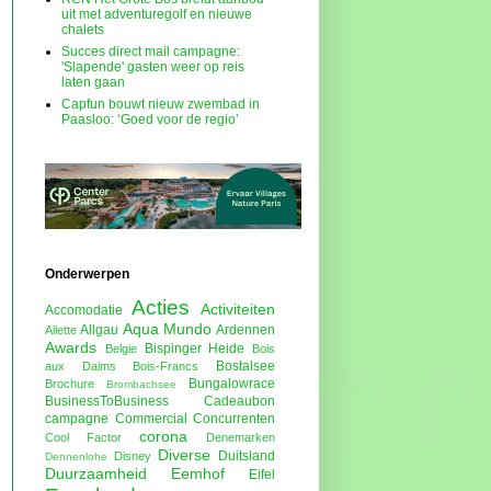
uit met adventuregolf en nieuwe
chalets
Succes direct mail campagne:
'Slapende' gasten weer op reis
laten gaan
Capfun bouwt nieuw zwembad in
Paasloo: ‘Goed voor de regio’
Onderwerpen
Acties
Activiteiten
Accomodatie
Aqua Mundo
Allgau
Ardennen
Ailette
Awards
Bispinger Heide
Belgie
Bois
Bostalsee
aux Daims
Bois-Francs
Bungalowrace
Brochure
Brombachsee
BusinessToBusiness
Cadeaubon
campagne
Commercial
Concurrenten
corona
Cool Factor
Denemarken
Diverse
Duitsland
Disney
Dennenlohe
Duurzaamheid
Eemhof
Eifel