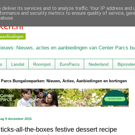
deliver its services and to analyze traffic. Your IP address and
formance and security metrics to ensure quality of service, ge
 abuse.
 Nieuws: Nieuws, acties en aanbiedingen van Center Parcs 
cs
Landal
Roompot
EuroParcs
Nederland
Bijzonde
 Parcs Bungalowparken: Nieuws, Acties, Aanbiedingen en kortingen
ag 9 december 2015
ticks-all-the-boxes festive dessert recipe