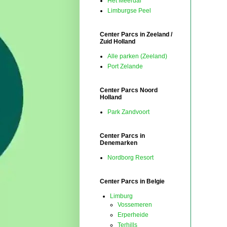
Het Meerdal
Limburgse Peel
Center Parcs in Zeeland /
Zuid Holland
Alle parken (Zeeland)
Port Zelande
Center Parcs Noord
Holland
Park Zandvoort
Center Parcs in
Denemarken
Nordborg Resort
Center Parcs in Belgie
Limburg
Vossemeren
Erperheide
Terhills