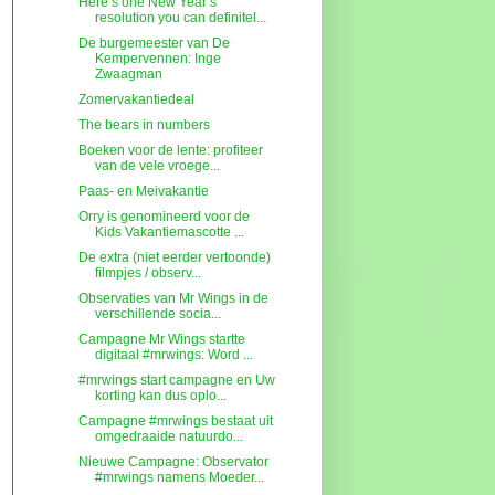
Here’s one New Year’s
resolution you can definitel...
De burgemeester van De
Kempervennen: Inge
Zwaagman
Zomervakantiedeal
The bears in numbers
Boeken voor de lente: profiteer
van de vele vroege...
Paas- en Meivakantie
Orry is genomineerd voor de
Kids Vakantiemascotte ...
De extra (niet eerder vertoonde)
filmpjes / observ...
Observaties van Mr Wings in de
verschillende socia...
Campagne Mr Wings startte
digitaal #mrwings: Word ...
#mrwings start campagne en Uw
korting kan dus oplo...
Campagne #mrwings bestaat uit
omgedraaide natuurdo...
Nieuwe Campagne: Observator
#mrwings namens Moeder...