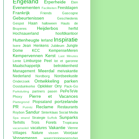
Engeland
Erperheide
Eten
Evenementen
Feestdagen
Faciliteiten
Frankrijk
Friends
Gascogne
Gebeurtenissen
Geschiedenis
Haan
Gespot
halloween
Hauts de
Heijderbos
herfst
Bruyeres
Hochsauerland
hoofdkantoor
Inspiratie
Huttenheugte
Ierland
Jean Henkens
Jungle
Isere
Jubileum
Dome
KCC
KempenseMeren
Kempervennen
Kerst
Last Minutes
Limburgse Peel
Lente
lot et garonne
Maatschappelijk betrokkenheid
Meerdal
Management
meivakantie
Nederland
Nordseekuste
Nordborg
Ontwikkeling parken
Onderzoek
Opkikker
Orry
Oostduinkerke
Pack-Go
PePeTeVe
partners
pasen
Parksluiting
Pierre et Vacances
Phoxy
portzelande
Plopsaland
Plattegrond
PR
Reclame
Restaurants
Putnitz
Sandur
Roybon
Sinterklaas
Social Media
Sunparks
Strategie
Spa
strand
Suffolk
Terhills
Trois Forets
Tropicana
Vakantie
vacatures
Vienne
vacansoleil
Villages Nature
Voorjaar
vissen
Vossemeren
waanzinnigewoensdag