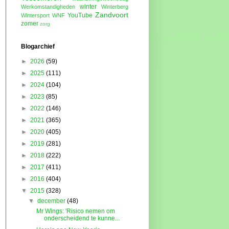
winter
Werkomstandigheden
Winterberg
Zandvoort
YouTube
Wintersport
WNF
zomer
zorg
Blogarchief
►
2026
(59)
►
2025
(111)
►
2024
(104)
►
2023
(85)
►
2022
(146)
►
2021
(365)
►
2020
(405)
►
2019
(281)
►
2018
(222)
►
2017
(411)
►
2016
(404)
▼
2015
(328)
▼
december
(48)
Mr Wings: 'Risico nemen om
onderscheidend te kunne...