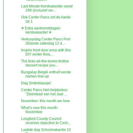
Last Minute Kerstvakantie vanaf
299 (inclusief ver...
Ook Center Parcs zet de Aarde
op 1
❄ Extra aankomstdagen
kerstvakantie! ❄
Verkoopdag Center Parcs Port
Zélande zaterdag 12 d...
Inspire front door envy with this
DIY winter flora...
The ticks-all-the-boxes festive
dessert recipe you...
Bungalup België onthult eerste
namen line-up
Dag Sinterklaasje!
Center Parcs Het Heijderbos
"Zwembad van het Jaar ...
November: this month we love
What’s new this month:
November
Longford County Council
receives objection to Cent...
Laatste dag Schoolvakantie 10