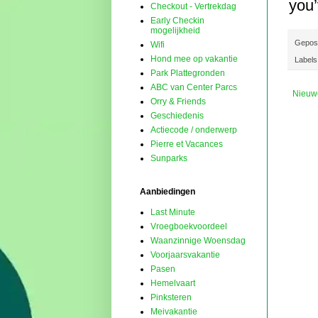
you’
Checkout - Vertrekdag
Early Checkin
mogelijkheid
Gepos
Wifi
Hond mee op vakantie
Labels
Park Plattegronden
ABC van Center Parcs
Nieuw
Orry & Friends
Geschiedenis
Actiecode / onderwerp
Pierre et Vacances
Sunparks
Aanbiedingen
Last Minute
Vroegboekvoordeel
Waanzinnige Woensdag
Voorjaarsvakantie
Pasen
Hemelvaart
Pinksteren
Meivakantie