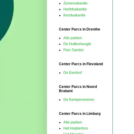
Zomervakantie
Herfstvakantie
Kerstvakantie
Center Parcs in Drenthe
Alle parken
De Huttenheugte
Parc Sandur
Center Parcs in Flevoland
De Eemhof
Center Parcs in Noord
Brabant
De Kempervennen
Center Parcs in Limburg
Alle parken
Het Heijderbos