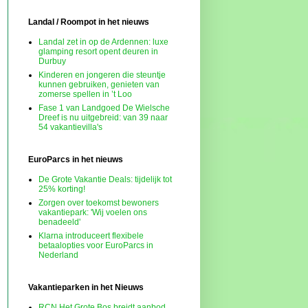
Landal / Roompot in het nieuws
Landal zet in op de Ardennen: luxe
glamping resort opent deuren in
Durbuy
Kinderen en jongeren die steuntje
kunnen gebruiken, genieten van
zomerse spellen in ’t Loo
Fase 1 van Landgoed De Wielsche
Dreef is nu uitgebreid: van 39 naar
54 vakantievilla's
EuroParcs in het nieuws
De Grote Vakantie Deals: tijdelijk tot
25% korting!
Zorgen over toekomst bewoners
vakantiepark: 'Wij voelen ons
benadeeld'
Klarna introduceert flexibele
betaalopties voor EuroParcs in
Nederland
Vakantieparken in het Nieuws
RCN Het Grote Bos breidt aanbod