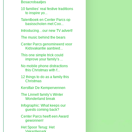
Bosacrobaatjes
10 families’ real festive traditions
to inspire yo...
Talentboek en Center Parcs op
basisscholen met Coo...
Introducing…our new TV advert!
The music behind the bears
Center Parcs genomineerd voor
Kidsvakantie aanbied...
This one simple trick could
improve your family’s ...
No mobile phone distractions
this Christmas with f...
12 things to do as a family this
Christmas
Kerstfair De Kempervennen
The Linnell family’s Winter
Wonderland break
Infographic: What keeps our
guests coming back?
Center Parcs heeft een Award
gewonnen!
Het Spoor Terug: Het
Vakantiepark