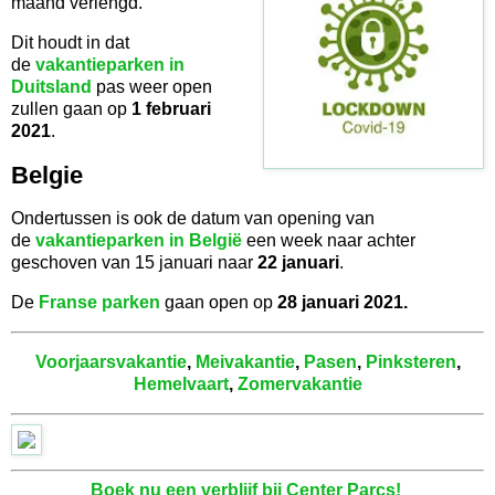
maand verlengd.
Dit houdt in dat
de
vakantieparken in
Duitsland
pas weer open
zullen gaan op
1 februari
2021
.
Belgie
Ondertussen is ook de datum van opening van
de
vakantieparken in België
een week naar achter
geschoven van 15 januari naar
22 januari
.
De
Franse parken
gaan open op
28 januari 2021.
Voorjaarsvakantie
,
Meivakantie
,
Pasen
,
Pinksteren
,
Hemelvaart
,
Zomervakantie
Boek nu een verblijf bij Center Parcs!